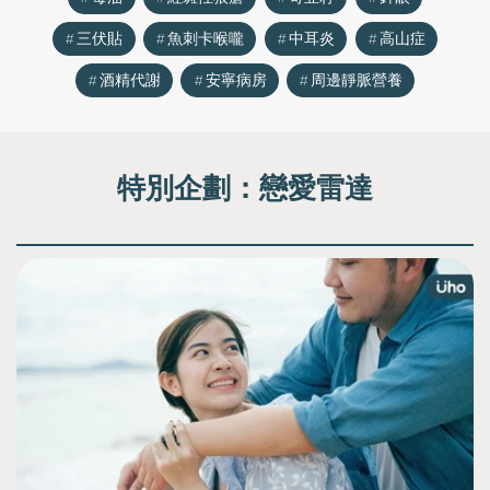
三伏貼
魚刺卡喉嚨
中耳炎
高山症
酒精代謝
安寧病房
周邊靜脈營養
特別企劃：
戀愛雷達