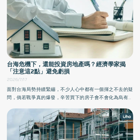
父母親做為培育子女的參考，協助父母找到那條難以拿捏的
界線。以下為原書摘文：
台海危機下，還能投資房地產嗎？經濟學家揭
「注意這2點」避免虧損
2026/7/17
面對台海局勢持續緊繃，不少人心中都有一個揮之不去的疑
問，倘若戰爭真的爆發，辛苦買下的房子會不會化為烏有？
經濟學專家、防衛韌性委員會委員劉玉皙在《地緣風險理財
課》一書中，從「地緣政治風險」的視角探討投資理財，盤
點資產的流動性與抗壓性，思考哪些屬於短期市場震盪，哪
些則是必須留意的結構性風險，幫助讀者在波動中守住財
富。以下為本書摘文：