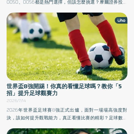
0050、0056都是熱門選擇，但該怎麼挑選？摩爾證券投資
顧問分析師謝晨彥於《ETF佛系致富》一書中，拆解ETF投資
策略，內容從基礎原理出發，介紹各類ETF產品與市場型態，
並進一步說明挑選高股息與市值型ETF的方法，帶領讀者創造
資產倍增的可能。以下為原書摘文：
世界盃8強開踢！你真的看懂足球嗎？教你「5
招」提升足球觀賽力
2026/7/14
2026年世界盃足球賽8強正式出爐，面對一場場高強度對
決，該如何提升觀戰能力，真正看懂比賽的精彩？足球數據
分析師佐藤祐一於《一看就懂！足球觀賽力養成講座》中，
從觀賽者的視角出發，帶領讀者理解足球場上的關鍵原理，