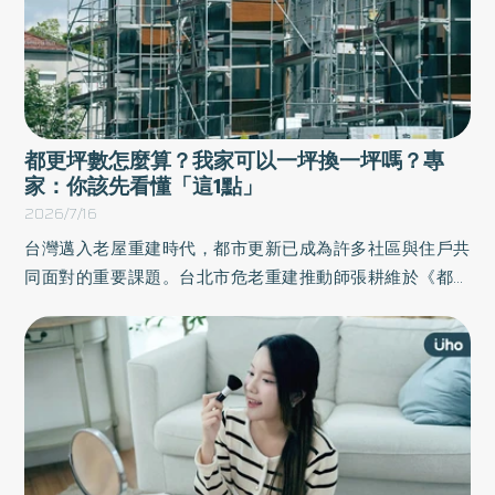
都更坪數怎麼算？我家可以一坪換一坪嗎？專
家：你該先看懂「這1點」
2026/7/16
台灣邁入老屋重建時代，都市更新已成為許多社區與住戶共
同面對的重要課題。台北市危老重建推動師張耕維於《都更
現場答客問》一書中，集結在社區工作站第一線與都更住戶
互動的實務經驗，針對民眾最關心的「一坪換幾坪」、合建
契約怎麼簽、鄰居不簽同意書怎麼辦，以及權利分配等各種
都更常見問題，提供詳盡的解答。以下為原書摘文：