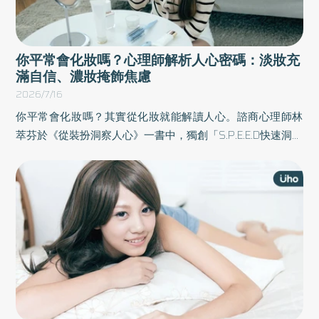
你平常會化妝嗎？心理師解析人心密碼：淡妝充
滿自信、濃妝掩飾焦慮
2026/7/16
你平常會化妝嗎？其實從化妝就能解讀人心。諮商心理師林
萃芬於《從裝扮洞察人心》一書中，獨創「S.P.E.E.D快速洞察
人心」5步驟，透過鞋包、妝髮與配件等細節，解析人們的情
感與人格模式，並引導讀者學會從裝扮讀懂內在心理，使人
在溝通時更具溫度，在互動中更加自在。以下為原書摘文：