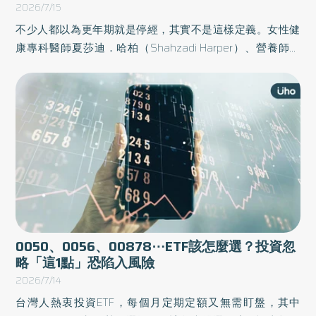
2026/7/15
不少人都以為更年期就是停經，其實不是這樣定義。女性健
康專科醫師夏莎迪．哈柏（Shahzadi Harper）、營養師艾
瑪．巴德威（Emma Bardwell）於《妳的身體沒有壞，只是
在轉變》一書中，以「更年期前期」為核心破題，透過全人
照護視角，納入睡眠、壓力、運動、性與關係等生活面向，
幫助讀者能用「系統化方式」重建身心節奏。以下為原書摘
文：
0050、0056、00878⋯ETF該怎麼選？投資忽
略「這1點」恐陷入風險
2026/7/14
台灣人熱衷投資ETF，每個月定期定額又無需盯盤，其中