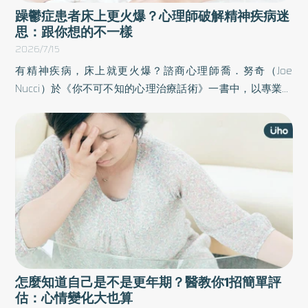
躁鬱症患者床上更火爆？心理師破解精神疾病迷
思：跟你想的不一樣
2026/7/15
有精神疾病，床上就更火爆？諮商心理師喬．努奇（Joe
Nucci）於《你不可不知的心理治療話術》一書中，以專業角
度釐清心理健康的脈絡，藉由大量個案、生命經歷、心理學
理論和科學研究，釐清40個心理治療的迷思，幫助讀者釐清
脈絡，導正觀念。以下為原書摘文：
怎麼知道自己是不是更年期？醫教你1招簡單評
估：心情變化大也算