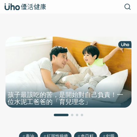
4招重新看待
孩子最該吃的苦，是開始對自己負責！一
位水泥工爸爸的「育兒理念」
毒油
紅斑性狼瘡
奇亞籽
針眼