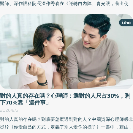
醫師、深作眼科院長深作秀春在《逆轉白內障、青光眼，養出使用
100年的好視力》一書中，分享一套實用的護眼黃金法則，包括5項
自我檢測與3大護眼原則，幫助讀者維持良好視力，減輕眼睛隨著年
齡增長所帶來的負擔。以下為原書摘文：
對的人真的存在嗎？心理師：選對的人只占30%，剩
下70%靠「這件事」
2026/8/5
對的人真的存在嗎？到底要怎麼遇到對的人？中國資深心理師叢非
從於《你愛自己的方式，定義了別人愛你的樣子》一書中，藉由生