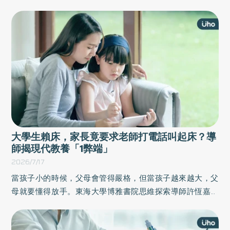
親身經歷為故事，分享職場必備的「行動法則」，包括工作
的熱情、對人脈的信任以及對善意的執著，想要成為別人心
中的一個「咖」，從來不是因為多厲害，而是願意對別人
好。以下為原書摘文：
大學生賴床，家長竟要求老師打電話叫起床？導
師揭現代教養「1弊端」
2026/7/17
當孩子小的時候，父母會管得嚴格，但當孩子越來越大，父
母就要懂得放手。東海大學博雅書院思維探索導師許恆嘉於
《放手，不放養》一書中，分享並記錄子女教養的過程和成
長故事，從這些珍貴的經歷理解「放手」的真義，也給每個