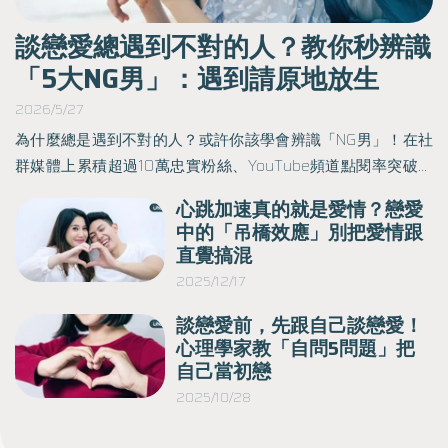
談戀愛總遇到不對的人？教你秒辨識
「5大NG男」：遇到請原地放生
2026/5/27
2
幫
為什麼總是遇到不對的人？或許你該學會辨識「NG男」！在社
》
群媒體上累積超過10萬忠實粉絲、YouTube頻道點閱率突破千
活
萬，情感療癒YouTuber Megan於《找回愛與不愛的底氣》一
身
心跳加速真的就是愛情？戀愛
深
書中，解析戀愛體質與性格、學習愛情語言、培養愛的儀式
終
中的「吊橋效應」別把愛情跟
以
感、經營愛的日常，以及各種對愛的潛力與依戀量表，帶領讀
直覺搞混
者一步步挖掘愛情的真相。以下為原書摘文：
下
2025/12/17
談戀愛前，先跟自己談戀愛！
著
心理學家教「自問5問題」把
自己當初戀
2025/10/28