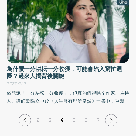
即使不熟悉足球術語，也能循序漸進掌握現代足球的運作脈
絡，進而培養敏銳的足球觀賽力。以下為原書摘文：
為什麼一分耕耘一分收獲，可能會陷入窮忙迴
圈？過來人揭背後關鍵
2026/7/13
俗話說「一分耕耘一分收獲」，但真的值得嗎？作家、主持
人、講師歐陽立中於《人生沒有理所當然》一書中，重新檢
視36則耳熟能詳的格言與習以為常的觀念，透過各領域高手
的現身說法，帶領讀者看見那些被視為「理所當然」的想法
2
3
4
5
6
7
背後，可能存在的盲點與偏見，並練就敢批判的突圍思考。
以下為原書摘文：