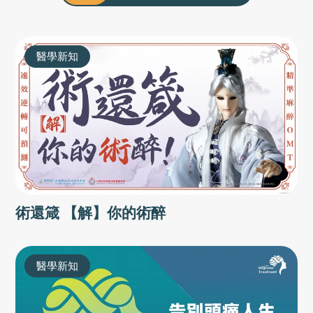
醫學新知
術還箴 【解】你的術醉
醫學新知