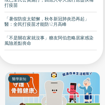
打疫苗
「暑假防疫太鬆懈，秋冬新冠肺炎恐再起」
醫：全民打疫苗才能防12月高峰
「不是關在家就沒事」糖友阿伯忽略居家感染
風險差點喪命
醫學新知