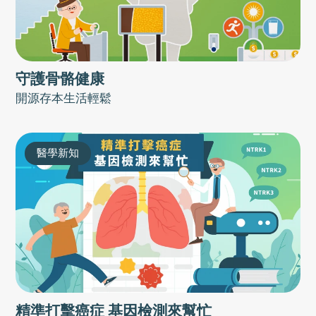
守護骨骼健康
開源存本生活輕鬆
醫學新知
精準打擊癌症 基因檢測來幫忙