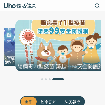
失智症新藥
趨勢全指南
術還箴 【
腸病毒71型疫苗 築起99%安全防護網
全部
醫學新知
深度報導