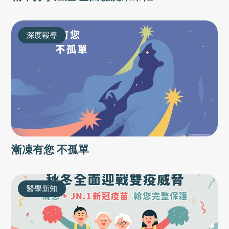
深度報導
漸凍有您 不孤單
醫學新知