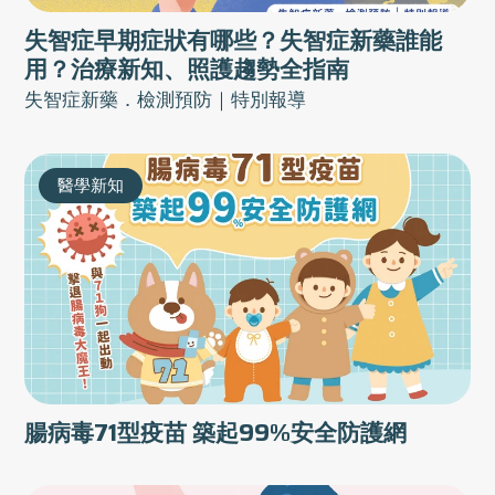
失智症早期症狀有哪些？失智症新藥誰能
用？治療新知、照護趨勢全指南
失智症新藥．檢測預防｜特別報導
醫學新知
腸病毒71型疫苗 築起99%安全防護網