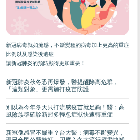
新冠病毒就如流感，不斷變種的病毒加上更高的重症
比例以及感染後遺症
讓新冠肺炎的預防顯得更加重要！
優活健康網邀集各科專家們齊聚
新冠肺炎秋冬恐再爆發，醫提醒除高危群，
「這類對象」更需施打疫苗防護
讓讀者深入了解為什麼我們每年仍需要積極施打新冠
肺炎疫苗。
別以為今年冬天只打流感疫苗就足夠！醫：高
風險族群確診新冠多輕忽症狀快速轉重症
新冠像感冒不嚴重？台大醫：病毒不斷變異，
現已全民公費施打，因應入冬大流行應盡快補