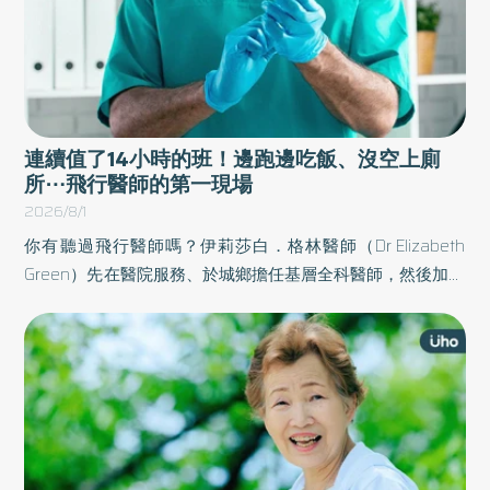
連續值了14小時的班！邊跑邊吃飯、沒空上廁
所⋯飛行醫師的第一現場
2026/8/1
你有聽過飛行醫師嗎？伊莉莎白．格林醫師（Dr Elizabeth
Green）先在醫院服務、於城鄉擔任基層全科醫師，然後加入
西澳卡爾古利的皇家飛行醫生服務隊，看到澳洲內陸孩子的
情況，她決心轉換跑道，改當兒科醫師。她於《沒時間化
妝》一書中分享飛行醫師的第一線真實現場。以下為原書摘
文：