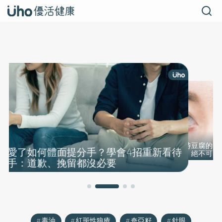
4招重新看待
對的人真的
用對待豆腐的方式對待眼睛！眼科醫揭「4
占30%，剩
件事」絕不可以對眼睛做
毒油
紅斑性狼瘡
奇亞籽
針眼