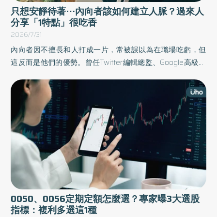
只想安靜待著⋯內向者該如何建立人脈？過來人
分享「1特點」很吃香
2026/7/31
內向者因不擅長和人打成一片，常被誤以為在職場吃虧，但
這反而是他們的優勢。曾任Twitter編輯總監、Google高級媒
體關係總監的凱倫．維克爾（Karen Wickre），在《越內
向，越成功》一書中分享內向者的特質與好處，例如觀察力
敏銳、充滿好奇心等特質，都能成為最大優勢，打造具深度
的人際關係。以下為原書摘文：
0050、0056定期定額怎麼選？專家曝3大選股
指標：複利多選這1種