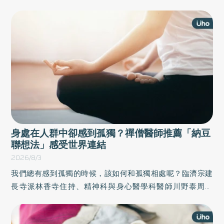
委屈》一書中，結合心理學、社會學和溝通技巧，探討與自
己、家人、朋友及社會的關係，指引讀者在邁入中老年的過
程中，直面複雜的人際處境，並建立深刻的人際連結。以下
為原書摘文：
身處在人群中卻感到孤獨？禪僧醫師推薦「納豆
聯想法」感受世界連結
2026/8/3
我們總有感到孤獨的時候，該如何和孤獨相處呢？臨濟宗建
長寺派林香寺住持、精神科與身心醫學科醫師川野泰周於
《禪僧醫師的1分鐘安定練習》一書中，結合東方禪宗的千年
智慧與西方精神醫學的科學實證，歸納出一套「極簡身心重