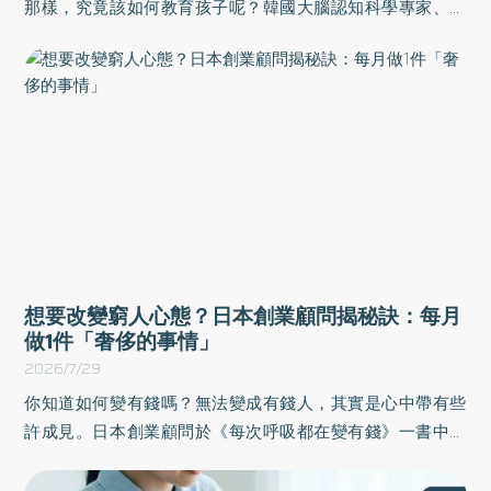
那樣，究竟該如何教育孩子呢？韓國大腦認知科學專家、香
氣博士文濟一於《香氣腦科學》一書中，以腦科學與嗅覺相
關研究為基礎，揭開情緒、學習、人際關係與病痛，讓你窺
探大腦與嗅覺的連動關係，擺脫生活焦慮。
想要改變窮人心態？日本創業顧問揭秘訣：每月
做1件「奢侈的事情」
2026/7/29
你知道如何變有錢嗎？無法變成有錢人，其實是心中帶有些
許成見。日本創業顧問於《每次呼吸都在變有錢》一書中，
提出30個日常習慣，將焦點從省錢轉向自我價值提升，將消
費視為對未來的投資，只要調整思維、創造財富能量，每一