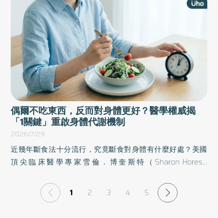
次呼吸都能變得更富裕。以下為原書摘文：
偶爾不吃東西，反而對身體更好？醫學權威揭
「1關鍵」重啟身體代謝機制
2026/7/29
近幾年斷食法十分流行，究竟斷食對身體有什麼好處？美國
頂尖臨床醫學專家雪倫．博奎斯特（Sharon Horesh
Bergquist）於《壓力是人生的特效藥》一書中，展示基於最
新科學研究的權威觀點，更提供簡單易上手的實用方法，不
1
2
3
4
5
論是大腦與腸道的關係、間歇性斷食，還是疾病預防，都能
帶給讀者嶄新的視野。以下為原書摘文：