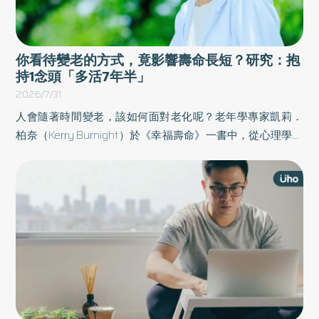
你看待變老的方式，竟影響壽命長短？研究：抱
持1念頭「多活7年半」
2026/7/31
人會隨著時間變老，該如何面對老化呢？老年學專家凱莉．
柏奈（Kerry Burnight）於《幸福壽命》一書中，從心理學與
神經科學出發，梳理出影響人生後半狀態的4大關鍵：成長、
連結、適應與付出，並結合真實個案故事、幸福量表與簡明
的實踐方法，引導讀者重新理解老化。以下為原書摘文：