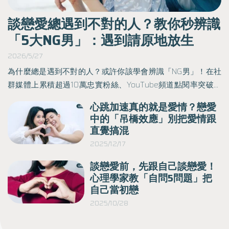
談戀愛總遇到不對的人？教你秒辨識
「5大NG男」：遇到請原地放生
2026/5/27
2
幫
為什麼總是遇到不對的人？或許你該學會辨識「NG男」！在社
》
群媒體上累積超過10萬忠實粉絲、YouTube頻道點閱率突破千
活
萬，情感療癒YouTuber Megan於《找回愛與不愛的底氣》一
身
心跳加速真的就是愛情？戀愛
深
書中，解析戀愛體質與性格、學習愛情語言、培養愛的儀式
終
中的「吊橋效應」別把愛情跟
以
感、經營愛的日常，以及各種對愛的潛力與依戀量表，帶領讀
直覺搞混
者一步步挖掘愛情的真相。以下為原書摘文：
下
2025/12/17
談戀愛前，先跟自己談戀愛！
著
心理學家教「自問5問題」把
自己當初戀
2025/10/28