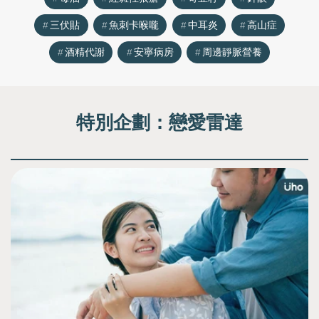
三伏貼
魚刺卡喉嚨
中耳炎
高山症
酒精代謝
安寧病房
周邊靜脈營養
特別企劃：
戀愛雷達