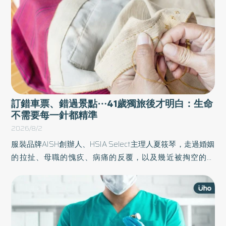
置儀式」，幫助讀者重整超載的大腦，終結焦慮內耗。以下
為原書摘文：
訂錯車票、錯過景點⋯41歲獨旅後才明白：生命
不需要每一針都精準
2026/8/2
服裝品牌AISH創辦人、HSIA Select主理人夏筱琴，走過婚姻
的拉扯、母職的愧疚、病痛的反覆，以及幾近被掏空的自
己，才慢慢明白：人生最大的考驗，不是跌倒，而是在失去
之後，是否仍願意相信自己值得擁有更好的生活。她也在
《重縫人生》一書中，分享自己如何重新打版人生、一步步
找回真正的自己。以下為本書摘文：