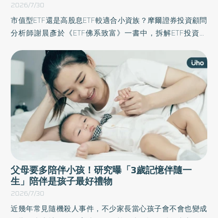
2026/7/30
市值型ETF還是高股息ETF較適合小資族？摩爾證券投資顧問
分析師謝晨彥於《ETF佛系致富》一書中，拆解ETF投資策
略，內容從基礎原理出發，介紹各類ETF產品與市場型態，並
進一步說明挑選高股息與市值型ETF的方法，帶領讀者創造資
產倍增的可能。以下為原書摘文：
父母要多陪伴小孩！研究曝「3歲記憶伴隨一
生」陪伴是孩子最好禮物
2026/7/30
近幾年常見隨機殺人事件，不少家長當心孩子會不會也變成