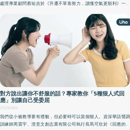
處理專業顧問蔡祐吉於《升遷不單靠努力，讀懂空氣更順利》一書
中，收錄職場人士最常碰到、也最想知道如何應對的45個主題，先
以和讀者互動的情境破題，接著解構其原因，後提出最有效的實際
解方，為自己在工作場合中，建立正向影響力。以下為原書摘文：
對方說出讓你不舒服的話？專家教你「5種狠人式回
應」別讓自己受委屈
2026/8/4
我們從小被教導要有禮貌，但必要時可以當個狠人。資深華語聲調
訓練師周震宇、澄意文創志業有限公司執行長馬可欣於《回應的力