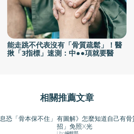
能走跳不代表沒有「骨質疏鬆」！醫
揪「3指標」速測：中●●項就要醫
相關推薦文章
作息恐「骨本保不住」
有圖解》怎麼知道自己有骨
招」免照X光
Uho編輯部