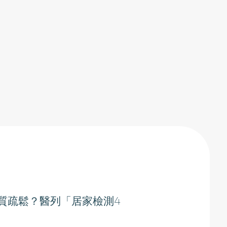
質疏鬆？醫列「居家檢測4