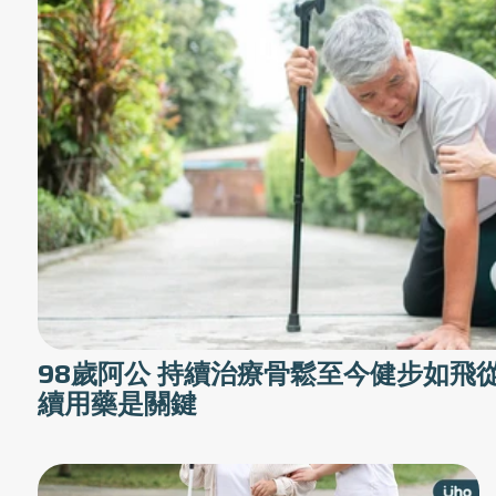
98歲阿公 持續治療骨鬆至今健步如飛
續用藥是關鍵