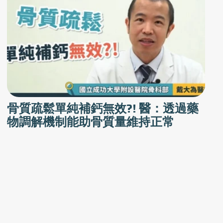
骨質疏鬆單純補鈣無效?! 醫：透過藥
物調解機制能助骨質量維持正常