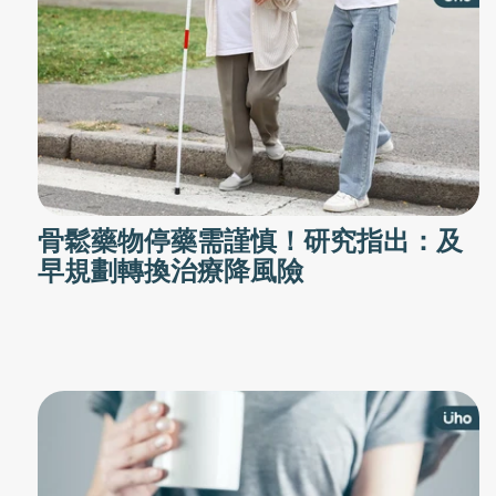
骨鬆藥物停藥需謹慎！研究指出：及
早規劃轉換治療降風險