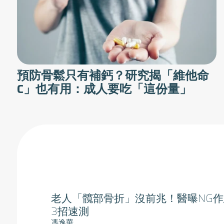
預防骨鬆只有補鈣？研究揭「維他命
C」也有用：成人要吃「這份量」
老人「髖部骨折」沒前兆！醫曝NG
3招速測
馮逸華