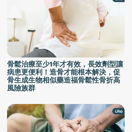
骨鬆治療至少1年才有效，長效劑型讓
病患更便利！造骨才能根本解決，促
骨生成生物相似藥造福骨鬆性骨折高
風險族群