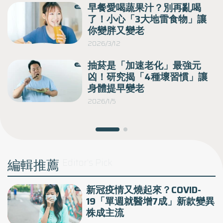
色
早餐愛喝蔬果汁？別再亂喝
與
心科醫師指出，當身邊總有些親友不斷傳遞負面情緒、製造壓
了！小心「3大地雷食物」讓
力，自己可能不只是心情不好，這些負能量正在從細胞層次侵
食
你變胖又變老
蝕健康與壽命。
2026/3/12
抽菸是「加速老化」最強元
凶！研究揭「4種壞習慣」讓
身體提早變老
2026/1/5
編輯推薦
Editor's Pick
新冠疫情又燒起來？COVID-
19「單週就醫增7成」新款變異
株成主流