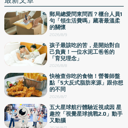
郵局總愛問東問西？櫃台人員1
句「領生活費嗎」藏著最溫柔
的關懷
2026/8/9
孩子最該吃的苦，是開始對自
己負責！一位水泥工爸爸的
「育兒理念」
2026/8/8
快檢查你吃的食物！營養師盤
點「5大反式脂肪來源」跟你想
的不同
2026/8/7
五大星球航行體驗近視成因 星
趣控「視覺星球挑戰2.0」動手
又動腦
2026/8/7