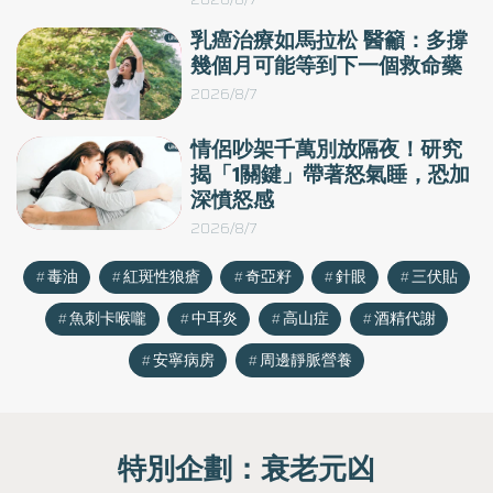
乳癌治療如馬拉松 醫籲：多撐
幾個月可能等到下一個救命藥
2026/8/7
情侶吵架千萬別放隔夜！研究
揭「1關鍵」帶著怒氣睡，恐加
深憤怒感
2026/8/7
毒油
紅斑性狼瘡
奇亞籽
針眼
三伏貼
魚刺卡喉嚨
中耳炎
高山症
酒精代謝
安寧病房
周邊靜脈營養
特別企劃：
衰老元凶