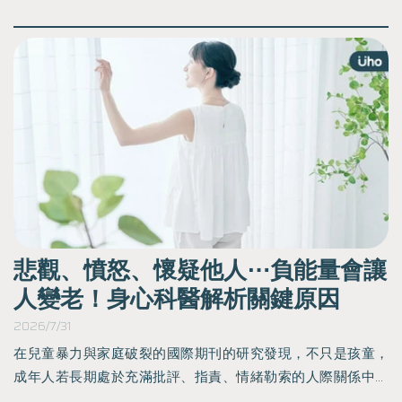
要
悲觀、憤怒、懷疑他人⋯負能量會讓
人變老！身心科醫解析關鍵原因
2026/7/31
2
什
在兒童暴力與家庭破裂的國際期刊的研究發現，不只是孩童，
血
成年人若長期處於充滿批評、指責、情緒勒索的人際關係中，
能有
細胞老化的速度也會顯著加快。《優活健康網》特摘此篇由身
問