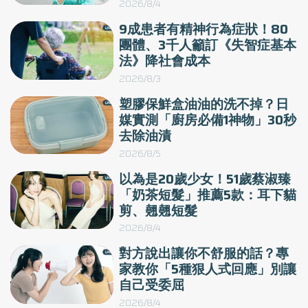
2026/8/4
9成患者有精神行為症狀！80
團體、3千人籲訂《失智症基本
法》降社會成本
2026/8/3
塑膠保鮮盒油油的洗不掉？日
媒實測「廚房必備1神物」30秒
去除油漬
2026/8/5
以為是20歲少女！51歲蔡淑臻
「奶茶短髮」推薦5款：耳下貓
剪、翹翹短髮
2026/8/4
對方說出讓你不舒服的話？專
家教你「5種狠人式回應」別讓
自己受委屈
2026/8/4