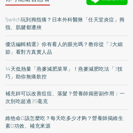
Switch玩到拇指痛？日本外科醫揪「任天堂炎症」拇
指、肌腱都遭殃
優活編輯精選》你有看人的眼光嗎？教你從「3大細
節」看對方真實人品
14天低熱量「燕麥減肥菜單」！燕麥減肥吃法「3技
巧」助你無痛飲控
補充鋅可以改善痘痘、落髮？營養師揭密副作用：一
次別吃超過35毫克
維他命D該怎麼吃？每天吃多少才夠？營養師揭維生
素D功效、補充來源