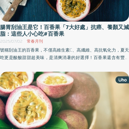
腸胃刮油王是它！百香果「7大好處」抗癌、養顏又減
脂：這些人小心吃#百香果
2025/07/02
常春月刊
號稱刮油王的百香果，不僅高維生素C、高纖維、高抗氧化力，夏天
吃更是酸酸甜甜超美味，是清爽消暑的好選擇！百香果還含有豐富
膳食纖維，有助腸道蠕動、促進排便，被認為有「清油解膩」的效
果。《優活健康網》特選此篇，介紹百香果的挑選方式、營養好處
和食用禁忌，提醒3類人勿過度食用。