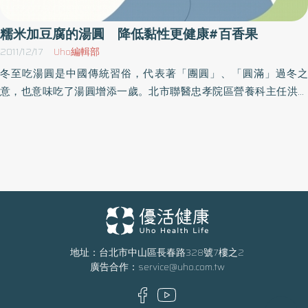
糯米加豆腐的湯圓 降低黏性更健康#百香果
2011/12/17
Uho編輯部
冬至吃湯圓是中國傳統習俗，代表著「團圓」、「圓滿」過冬之
意，也意味吃了湯圓增添一歲。北市聯醫忠孝院區營養科主任洪若
樸表示，市售湯圓五花八門，其中包餡料的芝麻或花生湯圓，一顆
約30公克重相當於65～70大卡，也就是說，吃4顆包餡湯圓等於吃
下一碗飯。對於肥胖、糖尿病、心血管等慢性疾病患者，應慎思酌
量攝取。洪若樸建議，包餡湯圓一天不超過2顆。至於無餡小湯圓的
油脂、鈉鹽含量較有餡的甜鹹湯圓低，5小顆湯圓熱量約70大卡。怎
麼吃才健康？又不過多呢？她說，常有民眾在食用過多湯圓等糯米
製品後，出現消化不良、腸胃不適、脹氣等症狀。洪若樸解釋，糯
米與蓬萊米不同，其澱粉結構為支鏈澱粉，經壓磨烹煮後黏性高，
對於胃排空差，因此在攝取時注意份量不要吃得過多。為了讓愛吃
地址：台北市中山區長春路328號7樓之2
廣告合作：
service@uho.com.tw
湯圓的民眾也能吃出健康，忠孝院區營養科提供民眾創意冬至繽紛
圓，在糯米中加入豆腐，不僅可以減少糯米的攝取量，降低黏性，
增加綿密豆香味，同時也可以搭配新鮮蔬果汁或堅果粉（黑芝