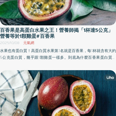
百香果是高蛋白水果之王！營養師揭「1杯達5公克」
營養等於1顆雞蛋#百香果
2025/10/08
元氣網
水果也有蛋白質！​​高蛋白質水果第1名就是百香果，每1杯就含有大約
5公克蛋白質，幾乎跟1顆雞蛋一樣多。到底為什麼百香果蛋白質含
量這麼高？百香果1天可以吃多少？《優活健康網》特選此篇，營養
師指出，高蛋白質水果除了百香果之外，還有3種水果也含豐富蛋白
質，對健康有益。