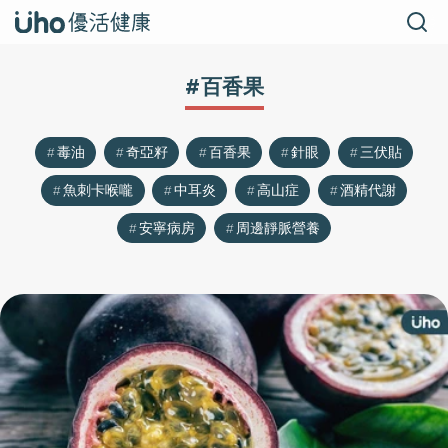
#百香果
毒油
奇亞籽
百香果
針眼
三伏貼
魚刺卡喉嚨
中耳炎
高山症
酒精代謝
安寧病房
周邊靜脈營養