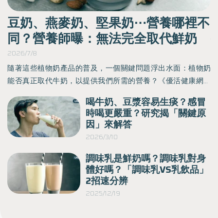
醫
豆奶、燕麥奶、堅果奶⋯營養哪裡不
同？營養師曝：無法完全取代鮮奶
2026/7/8
2
皮膚
隨著這些植物奶產品的普及，一個關鍵問題浮出水面：植物奶
3
時
能否真正取代牛奶，以提供我們所需的營養？《優活健康網》
膚
特選此篇，營養師蘇意芳和大家說明植物奶和牛奶的優點和缺
喝牛奶、豆漿容易生痰？感冒
律
點，及如何在飲食中選擇適當的飲品，以及植物奶適合什麼時
」
時喝更嚴重？研究揭「關鍵原
眠
候喝對人體最好，以確保我們滿足我們的營養需求。
因」來解答
和
2026/3/10
鑽
調味乳是鮮奶嗎？調味乳對身
」
體好嗎？「調味乳VS乳飲品」
2招速分辨
2025/12/19