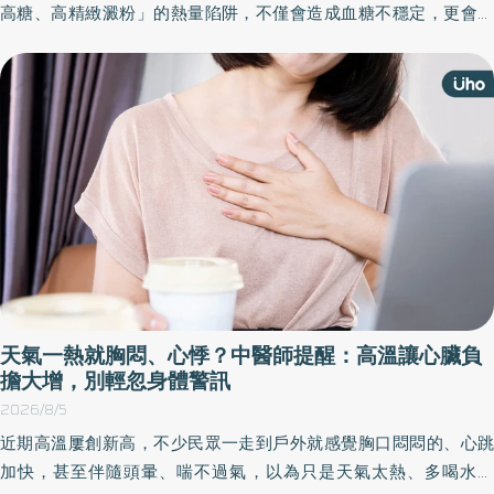
高糖、高精緻澱粉」的熱量陷阱，不僅會造成血糖不穩定，更會引
發強烈的飢餓感與低血糖反應。營養師指出，健康的早餐搭配應包
含主食澱粉、豆魚蛋肉、蔬菜以及油脂等元素，四者缺一不可。
天氣一熱就胸悶、心悸？中醫師提醒：高溫讓心臟負
擔大增，別輕忽身體警訊
2026/8/5
近期高溫屢創新高，不少民眾一走到戶外就感覺胸口悶悶的、心跳
加快，甚至伴隨頭暈、喘不過氣，以為只是天氣太熱、多喝水就