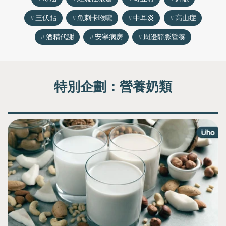
三伏貼
魚刺卡喉嚨
中耳炎
高山症
酒精代謝
安寧病房
周邊靜脈營養
特別企劃：
營養奶類