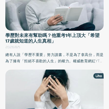
學歷對未來有幫助嗎？他重考1年上頂大「希望
17歲就知道的人生真相」
2026/8/5
總有人說「學歷不重要」努力讀書，不是為了拿高分，而是
為了擁有「拒絕不喜歡的人生」的權力。權威教育網紅YT火
山，高中時的PR值只有10，但經1年重考，成功進入早稻田大
學。他於《17歲我希望知道的升學和人生真相》一書中，揭
露考試與社會階級真相的實戰手冊，重新定義努力與翻身，
送給所有與考試搏鬥的人。以下為原書摘文：