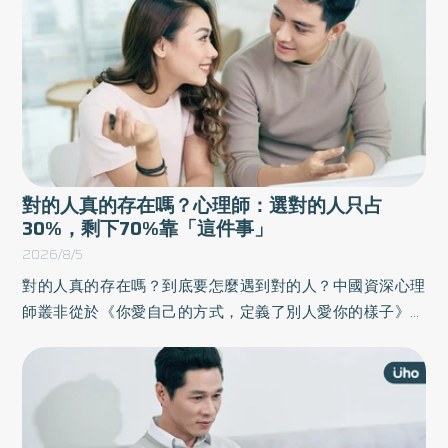
顧的新場域。《優活健康網》特摘此篇分享退休熟齡族的第
三人生。
對的人真的存在嗎？心理師：選對的人只占
30%，剩下70%靠「這件事」
2026/8/5
對的人真的存在嗎？到底要怎麼遇到對的人？中國資深心理
師叢非從於《你愛自己的方式，定義了別人愛你的樣子》一
書中，藉由生活中的相處難題，引領讀者透過理解他人、轉
化自己的練習，化解人際、家庭、親密關係中的誤解與傷
害，重新建立親密與和諧的互動模式，讓彼此都能自在地愛
與被愛。以下為原書摘文：