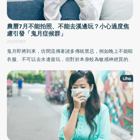
農曆7月不能拍照、不能去溪邊玩？小心過度焦
慮引發「鬼月症候群」
2026/8/5
鬼月即將到來，坊間流傳著諸多傳統禁忌，例如晚上不能晾
衣服、不可以去水邊遊玩，但對於本身較為敏感神經質的民
眾來說，卻可能演變成巨大的精神負擔，甚至引發「鬼月集
體焦慮症候群」，導致強迫症狀加劇或恐慌發作。精神科醫
生表示，若有出現焦慮、恐慌等症狀，建議就醫評估。