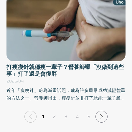
應」，不壓抑情緒、不惡語相向，也不讓自己陷入過度消
耗，引導他人以適當的方式對待自己。以下為原書摘文：
打瘦瘦針就穩瘦一輩子？營養師曝「沒做到這些
事」打了還是會復胖
2026/8/4
近年「瘦瘦針」蔚為減重話題，成為許多民眾成功減輕體重
的方法之一。營養師指出，瘦瘦針並非打了就能一輩子維持
體態，若停藥後未建立良好的飲食與運動習慣，體重仍可能
面臨反彈回升的問題。若想避免停藥後復胖，關鍵在於能否
1
2
3
4
5
趁著食慾較容易控制的階段，建立均衡飲食、規律運動及維
持肌肉量的健康習慣。