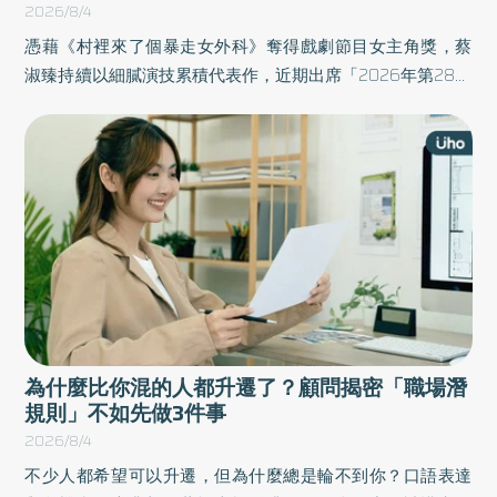
2026/8/4
憑藉《村裡來了個暴走女外科》奪得戲劇節目女主角獎，蔡
淑臻持續以細膩演技累積代表作，近期出席「2026年第28屆
台北電影節」擔任頒獎嘉賓，一頭輕盈俐落的奶茶色微捲短
髮，襯托白皙膚色與立體五官，宛如年輕20歲的好狀態，讓
她完全看不出已經51歲。想擁有年輕好氣色的妳，以下5款奶
茶色短髮造型靈感千萬別錯過。
為什麼比你混的人都升遷了？顧問揭密「職場潛
規則」不如先做3件事
2026/8/4
不少人都希望可以升遷，但為什麼總是輪不到你？口語表達