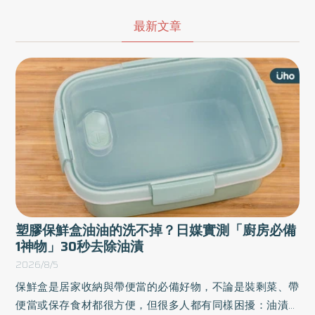
好，卻忽略這可能是身體發出的警訊。睿鳴堂中醫診所陳欣如中醫
師提醒，炎熱天氣不僅容易中暑，也可能誘發胸悶、心悸等不適，
最新文章
尤其是高血壓患者、心血管疾病患者、長者，以及長時間待在戶外
工作的族群，更應提高警覺。 炎熱天氣為何容易胸悶、心悸？ 陳欣
如中醫師表示，當外界溫度持續升高，人體...
塑膠保鮮盒油油的洗不掉？日媒實測「廚房必備
1神物」30秒去除油漬
2026/8/5
保鮮盒是居家收納與帶便當的必備好物，不論是裝剩菜、帶
便當或保存食材都很方便，但很多人都有同樣困擾：油漬洗