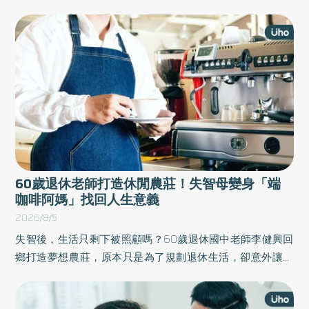
不乾淨、味道殘留、甚至海綿越洗越油，尤其塑膠保鮮盒又
比玻璃保鮮盒難清潔。《優活健康網》特摘此篇整理實用又
簡單的清潔技巧，油膩膩的塑膠保鮮盒輕鬆洗乾淨。
60歲退休老師打造休閒農莊！失智母變身「端
咖啡阿媽」找回人生意義
2026/8/5
失智後，生活只剩下被照顧嗎？60歲退休國中老師李健興回
鄉打造夢想農莊，原本只是為了規劃退休生活，卻意外讓這
個農莊成為88歲失智母親重新連結世界的舞台，還被醫院納
入「社會處方箋」，作為結合社區與醫療資源、延伸失智照