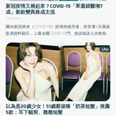
新冠疫情又燒起來？COVID-19「單週就醫增7
成」新款變異株成主流
2026/8/4
國內新冠肺炎（COVID-19）疫情持續升溫，疾管署4日最新
監測資料顯示，上週全國COVID-19門、急診就診人次較前一
週增加74.8%，逾200人次因此住院；單週新增62例本土重
症病例，創2026年新高。疾管署呼籲，如出現喉嚨痛、咳
嗽、鼻塞、流鼻水、發燒、疲倦、頭痛及肌肉痠痛等COVID-
19相關症狀，可先使用家用快篩試劑自我篩檢，並儘快就
醫。
以為是20歲少女！51歲蔡淑臻「奶茶短髮」推薦
5款：耳下貓剪、翹翹短髮