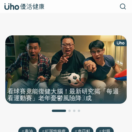
眼科醫揭「4
看球賽竟能復健大腦！最新研究揭「每週
看運動賽」老年憂鬱風險降3成
毒油
紅斑性狼瘡
奇亞籽
針眼