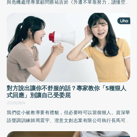
與危機處理專業顧問蔡祐吉於《升遷不單靠努力，讀懂空氣
更順利》一書中，收錄職場人士最常碰到、也最想知道如何
應對的45個主題，先以和讀者互動的情境破題，接著解構其
原因，後提出最有效的實際解方，為自己在工作場合中，建
立正向影響力。以下為原書摘文：
對方說出讓你不舒服的話？專家教你「5種狠人
式回應」別讓自己受委屈
2026/8/4
我們從小被教導要有禮貌，但必要時可以當個狠人。資深華
語聲調訓練師周震宇、澄意文創志業有限公司執行長馬可欣
於《回應的力量》一書中，整理日常溝通與人際互動的技
巧，帶領讀者從「無意識的反應」進化為「有意識的回