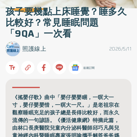
孩子要幾點上床睡覺？睡多久
比較好？常見睡眠問題
「9QA」一次看
照護線上
2026/5/11
追蹤訂閱
《搖嬰仔歌》曲中「嬰仔嬰嬰睏，一暝大一
寸，嬰仔嬰嬰惜，一暝大一尺。」是老祖宗在
觀察睡眠充足的孩子總是長得比較好，而永久
流傳的一句諺語。《優活健康網》特摘此篇，
由林口長庚醫院兒童內分泌科醫師邱巧凡與兒
童神經內科暨睡眠專家張明瑜攜手解答爸爸媽