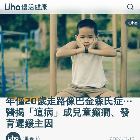
年僅20歲走路像巴金森氏症⋯
醫揭「這病」成兒童癲癇、發
育遲緩主因
馮逸華
2024/11/13