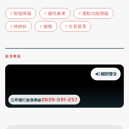
智能障礙
腦性麻痺
運動功能障礙
神經科
癲癇
生長發育
影音專區
關閉聲音
0809-091-257
立即撥打服務專線