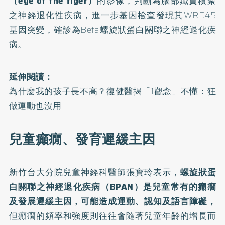
（eye of the tiger）
的影像，判斷為腦部鐵質積聚
之神經退化性疾病，進一步基因檢查發現其WRD45
基因突變，確診為Beta螺旋狀蛋白關聯之神經退化疾
病。
延伸閱讀：
為什麼我的孩子長不高？復健醫揭「1觀念」不懂：狂
做運動也沒用
兒童癲癇、發育遲緩主因
新竹台大分院兒童神經科醫師張寶玲表示，
螺旋狀蛋
白關聯之神經退化疾病（BPAN）是兒童常有的癲癇
及發展遲緩主因，可能造成運動、認知及語言障礙，
但癲癇的頻率和強度則往往會隨著兒童年齡的增長而