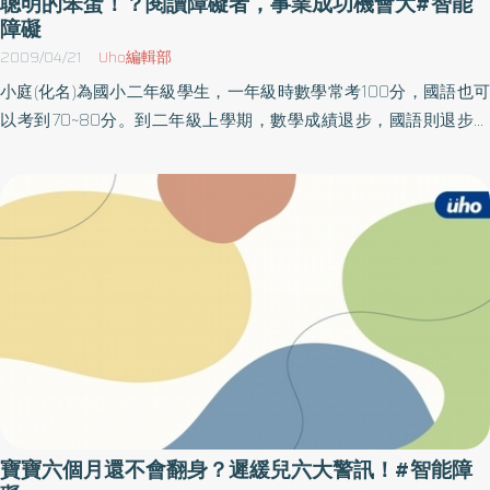
聰明的笨蛋！？閱讀障礙者，事業成功機會大#智能
分。＊在此計畫實施後出生的兒童平均智商提高了十六分。到了一
演出邀約，拓展障礙者的生活經驗；2010年拓展創新體驗活動及兩
障礙
九九七年時，打穀機基金會、小約瑟夫•甘迺迪基金會和國際同濟會
性實務團體；及至今年10月15日，於新北市板橋區成立心路成人支
2009/04/21
Uho編輯部
都撥款贊助這項計畫。目前有兩百六十萬個中國人受惠，被滴入村
持服務台北中心，更將發展密集式的個案管理與家庭服務，以及提
小庭(化名)為國小二年級學生，一年級時數學常考100分，國語也可
民用水中的碘多達十三噸半。這項拯救了如此多生命、改變了這麼
供服務對象在不同時段皆可使用的會館服務。自我負責、自我發
以考到70~80分。到二年級上學期，數學成績退步，國語則退步明
多人的生活的計畫成本有多高呢？每個人不到六分美金。五百年
聲、自我倡議～培力計畫心路基金會同時於2011年成立「青年培力
顯，抄寫習字尚勉強可以應付，但是填充或造句則錯誤百出，特別
來，那裡的人已經形同被放棄，但一項成本如此之低的計畫就改寫
方案」，以自我培力團體的方式，提升智能障礙者對於自己權利的
是聽寫部分更是困難重重，常容易寫同音異字，或寫錯字形、增減
了他們的人生。含碘食物許多沒有先天嚴重智力缺損的嬰兒甚至只
認知，透過教材、實際演練活動與社會大眾互動情境等，培養其對
筆畫，對較簡單、筆劃少的字常寫錯，寫較複雜困難、筆劃多的
要輕微缺碘，智力就會大受影響。不過，世界衛生組織認為，因缺
自己負責、為自己及為他人發聲的能力，並進一步開發其潛能、以
字，反而較不容易出錯。閱讀出現困難，常無法區辨外型及發音上
碘而引起的智能不足是智能障礙疾病中最容易預防的一種。你可以
達到實踐夢想的機會。
容易混淆的字詞…等問題，且注意力不易集中。小庭小學一年級時來
從以下食物內容中，多方位攝取碘＊海藻類（但要小心重金屬問
凱旋醫院兒童青少年科就診，因為上課不專心，愛插話，成績不穩
題、核輻射汙染問題）＊魚、蝦、貝（但要小心汞汙染問題）＊加
定，診斷為「過動併注意力缺失症」。另顯示小庭有衝動控制不佳
碘鹽（但光靠加碘鹽可能不夠：從加碘鹽出廠到抵達商店的貨架這
的問題，可能傾向DSM-IV-TR診斷準則中的：注意力缺失/過動疾患
段期間，它原先所含有的碘有一半會消失；你買回家的加碘鹽一旦
(ADHD)之診斷。高雄立市凱旋醫院兒童青少年精神科-主治醫師林正
被打開了，裡面的碘或多或少都會揮發到空氣中。而且，我們所攝
岳指出，回溯小庭念幼稚園中班時，老師曾提及個案上課不專心，
取的加碘鹽中，只有十％的碘會被人體吸收，如果「加碘鹽」真的
學習落後，容易忘記事情、粗心和心不在焉。媽媽表示小庭小時候
是你最方便的選擇，請注意：加碘鹽的蓋子要蓋緊，而且快取快
在家雖然會跑來跑去，但是出門不曾走失過，在家若看書或畫畫可
蓋；不要放在高溫和陽光照射處；加碘鹽起鍋前再放，以免高溫揮
寶寶六個月還不會翻身？遲緩兒六大警訊！#智能障
以持續1、2個鐘頭，在無法得到滿足時會生氣，生氣時就僵在那