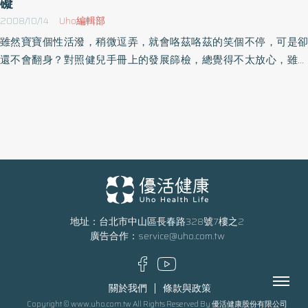
礙
發）◎如果需要補充碘劑，常見的有：（注意：請在具備用碘知識
裡，但小庭表示自己生氣時會打桌子，有時也會揍東西。中斷治療
的醫療人員的監督下，按照指示服用適當的產品）＊魯格爾碘溶液
2008/10/14
Uho編輯部
半年多，今年恢復門診，醫師發現在書寫過程中顯得緩慢吃力，再
（2%、3％、5％、7％、10％、15％）＊Iodoral碘片（由魯格爾碘
雖然寶寶個性活潑，稍微逗弄，就會咯茲咯茲的笑個不停，可是卻
仔細問診，高度懷疑可能為：學習障礙中的一種「特殊閱讀書寫障
溶液製成的一種錠劑，可以保護腸胃）（摘自／缺碘大危機／柿子
還不會翻身？對照健兒手冊上的發展篩檢，總覺得不太放心，雖然
礙」。所謂閱讀障礙，一般來說智能、表達能力多沒問題，關鍵在
文化）
老人家總是說「小孩時候到了就會了，大雞總是慢啼」。這樣的擔
閱讀上，會有無法專心閱讀、寫字顛倒等情形，這是一種學習障
心是多餘的嗎？要如何才能幫助寶寶健康的成長呢？其實，孩童在
礙。林正岳醫師表示，在治療上，父母體諒最重要，全力幫孩子進
發展上出問題並不是少見的情況。所謂「發展」，係指孩子隨著時
行多元學習。首先，醫師會做智能測驗，排除智能障礙後，再了解
間增長，他的神經、肌肉、骨骼的功能慢慢成熟、增進功能。敏盛
有無家族史。目前的治療多採「多感官教育」，特別是利用電腦認
醫院小兒科王緒斌醫師指出，孩子的發展，可分為認知發展、生理
識字。曾有志工媽媽到學校讀考卷給有閱讀障礙的小朋友聽，結
發展、語言及溝通發展、心理社會發展或生活自理技能。孩子的各
果，小朋友都能考得不錯。顯見有閱讀障礙小朋友，大多智力沒問
項能力，若沒有跟著年齡慢慢成熟，無法達到90%同年齡小孩可完
題。更重要的是學校的態度，讓這些孩子學習上更有彈性才能真正
成的能力，就是所謂的『發展遲緩』，亦即對事物、概念及邏輯、
協助這些小朋友度過學習障礙。「閱讀障礙」患者對於閱讀、寫字
記憶、理解等，較同年齡兒童落後。臨床上最常見的情形包括學習
地址：台北市中山區長春路328號7樓之2
或拼音等方面會感到吃力，但這並不表示他們的智力有問題，影壇
廣告合作：
service@uho.com.tw
障礙和注意力不集中過動症，發生率可高達7.5%。其餘如智能障
巨星湯姆克魯斯、美國石油大亨洛克斐勒、音樂天才莫札特、科學
礙，發生率也高達2.5%。腦性麻痺或自閉症是較少見的情形，盛行
天才達文西、新加坡前總理李光耀，甚至頭腦一流的科學家愛因斯
率約千分之二至四。為什麼這些孩子會有發展的問題呢？王緒斌醫
Menu
坦和大發明家愛迪生都是「閱讀障礙」患者，卻無損他們的傑出表
關於我們
條款與政策
師表示，在產前、周產期或產後，任何原因造成的器官或功能損傷
現。閱讀障礙並不會影響一個人的智能，通常他們在建築、工程、
Copyright © www.uho.com.tw All Rights Reserved By 優活健康股份有限公司