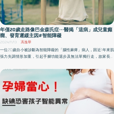
年僅20歲走路像巴金森氏症⋯醫揭「這病」成兒童癲
癇、發育遲緩主因#智能障礙
2024/11/13
馮逸華
一位20歲自小被診斷為智能障礙的「腦性麻痺」病人，因近1年來肌
張力失調情形加重，引起手腳功能退步及無法單獨行走，故家長帶
其至新竹台大分院兒童神經科門診就診。神經科醫師發現，病人除
上、下肢有肌張力不全的情形外，走路模式也類似巴金森氏症病人
般，容易歪斜、顫抖。