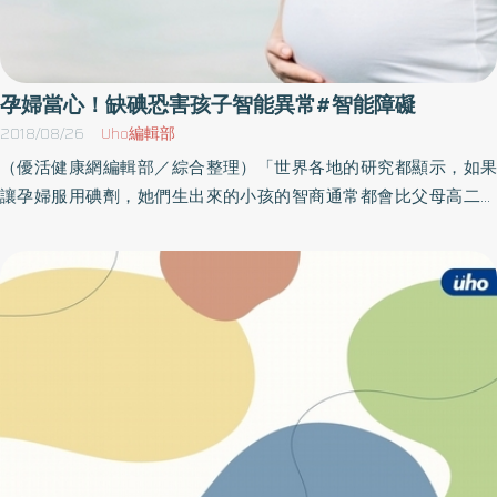
孕婦當心！缺碘恐害孩子智能異常#智能障礙
2018/08/26
Uho編輯部
（優活健康網編輯部／綜合整理）「世界各地的研究都顯示，如果
讓孕婦服用碘劑，她們生出來的小孩的智商通常都會比父母高二十
～三十。」──后黑‧傅雷查醫師兼公共衛生碩士缺碘導致發育不全
是智能障礙主因缺碘是全世界智能障礙的主要原因之一；一九九六
年時，中國就有一千萬人口因為土壤缺碘而出現心智發育遲緩的現
象。一九八九年時，杜克大學醫學院的小兒神經醫學專家羅伯特‧狄
隆博士首次訪問位於中國鄉間的新疆地區。他發現那裡的人民心智
遲緩的現象非常嚴重，其他殘疾的發生率也很普遍：許多人都有流
產、嬰兒死亡率很高、發育不全、耳聾和死產等現象。當地有些成
人外觀就像小孩子，有些五歲大的兒童看起像是一兩歲的小孩。根
據狄隆的說法，那些孩子真的很可憐，「有些孩子有心智重度遲緩
的現象，無法走路、站立甚或坐著。即使是那些身體看起來沒有很