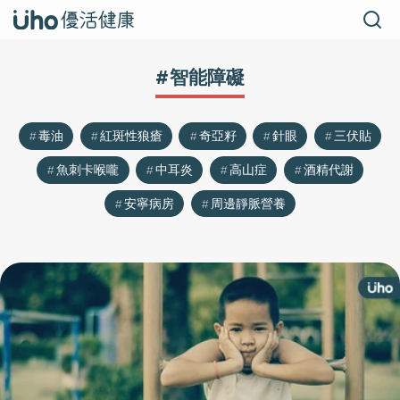
#智能障礙
毒油
紅斑性狼瘡
奇亞籽
針眼
三伏貼
魚刺卡喉嚨
中耳炎
高山症
酒精代謝
安寧病房
周邊靜脈營養