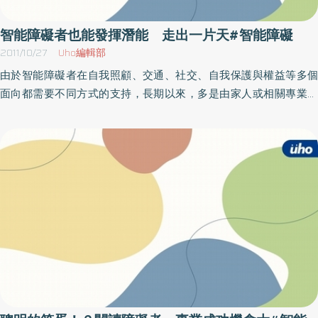
孱弱的孩子，也都一副懶洋洋、眼神呆滯的模樣。」然而，由於這
個地區自從十三世紀馬可孛羅的時代以來就被視為是「呆頭呆腦的
智能障礙者也能發揮潛能 走出一片天#智能障礙
鄉巴佬」所居住的地方，因此這裡的人民已經被放棄了。增加攝取
2011/10/27
Uho編輯部
碘的機會 身高、智商都提高由於許多文化和政治上的因素（包括
由於智能障礙者在自我照顧、交通、社交、自我保護與權益等多個
那裡的人們對鹽的害怕），在鹽裡加碘的做法並不可行。為了讓當
面向都需要不同方式的支持，長期以來，多是由家人或相關專業人
地人民可以攝取到碘，狄隆博士和他在中國的同事考慮過許多種方
員扮演支持者的角色。然而，在智能障礙者成長的過程中，學習表
法，但都不可行。最後，狄隆看著那裡用來灌溉田地的溝渠，心想
達自己的聲音、並透過生活中大小事情的決定，也是學習承擔責任
不知道是不是可以把碘滴在水裡，這樣，植物就能吸收到碘，然後
的重要過程；親人們不可能一輩子的陪伴，加上社會尚未準備好提
動物會把植物吃下肚，最後位於食物鏈最上層的人類就可以得到足
供支持性的休閒環境和對於障礙者社區化生活權益的尊重，智能障
夠的碘。於是狄隆和他的中國同事便找了一座橫跨灌溉渠道上方的
礙者學習自我表達、承擔自己決定的責任，就是他們重要的人生經
橋，在那搖搖晃晃的橋面上方放了一個常見的二○八公升油桶，把幾
驗。（圖：心路青年與志工隊協力完成辦公室牆面的粉刷工程）成
根靜脈注射管和夾子繫在上面，讓碘液能夠很穩定的滴進水中。接
人支持服務進入新紀元心路基金會自1995年開始，成立心路青年聯
下來，他們又把那油桶裝滿碘酸鉀並測量有多少碘會流到下游的村
誼會，協助智能障礙者參與社會，學習領導與自我管理。2003年開
莊。當他們弄好後，就雇了一個當地的村民看守油桶，以免它被人
始建構各項休閒服務，陸續成立響鼓隊、籃球社、足球社、社交
偷走，到了夜晚時，狄隆自己則裹著毯子睡在橋上。當桶子裡的碘
舞、攝影社等社團；2004年「心路學苑」則辦理社交技巧、法律常
用完時，村民們便會繼續把桶子裝滿。結果，一年後：＊嬰兒死亡
識、電腦班、兩性團體等終生學習的課程；2007年「友伴團體」增
率減半。＊後來的測量結果顯示五歲兒童的平均身高增加了十公
加障礙青年與社會大眾互動的正向經驗，同時各社團開始接受外界