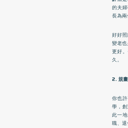
的夫婦
長為兩
好好照
變老也
更好。
久。
2. 
你也許
學，創
此一地
職、退