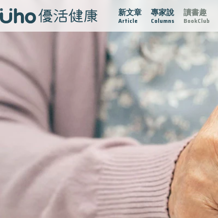
新文章
專家說
讀書趣
疫情保衛戰
再生醫學
愛的未來視
認識攝護腺肥大
Article
Columns
BookClub