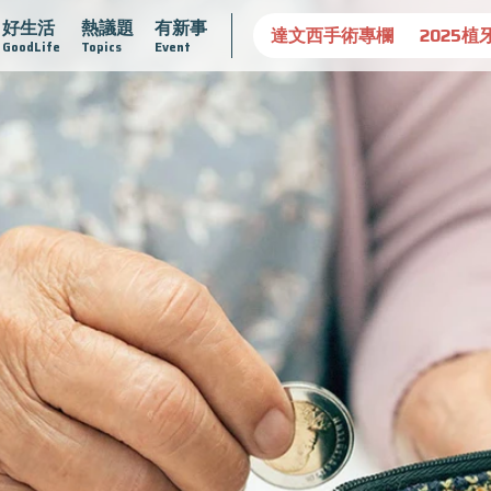
好生活
熱議題
有新事
守護骨骼健康
達文西手術專欄
2025植牙指南
漸凍不孤
GoodLife
Topics
Event