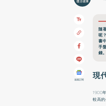
隨
呢？
書
手
錢
現
追蹤訂閱
190
較高的