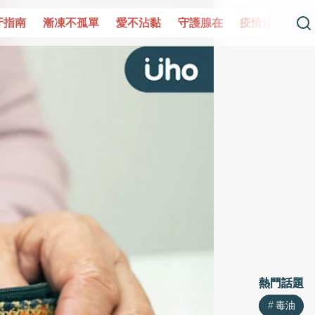
單
愛不沾黏
守護腺在
疫情保衛戰
再生醫學
愛的未
熱門話題
熱門話題
毒油
毒油