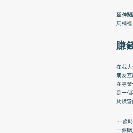
延伸閱
馬桶裡
賺
在我大
朋友互
在專業
是一個
於鑽營
35歲
一個贈