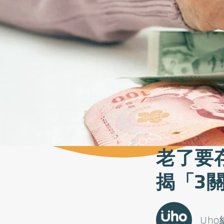
老了要
揭「3
Uh