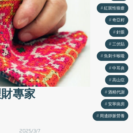
紅斑性狼瘡
紅斑性狼瘡
奇亞籽
奇亞籽
針眼
針眼
三伏貼
三伏貼
魚刺卡喉嚨
魚刺卡喉嚨
中耳炎
中耳炎
高山症
高山症
理財專家
酒精代謝
酒精代謝
安寧病房
安寧病房
周邊靜脈營養
周邊靜脈營養
2025/3/7