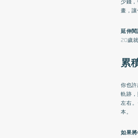
少錢，
畫，讓
延伸閱
20歲
累
你也許
軌跡，
左右。
本。
如果將