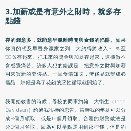
3.加薪或是有意外之財時，就多存
點錢
存的錢愈多，就能愈早脫離時間與金錢的陷阱。
如果
你真的想及早晉身贏家之列，大約得將收入30％至
50％存起來。把未來的獎金與加薪存起來，這樣做不
會感覺痛苦。許多人犯的錯誤是，把意外之財與加薪
用來買新的奢侈品。一旦食髓知味，奢侈品就變成必
需品，賺錢是為了花錢的惡性循環就開始了。
我開始教書的時候，母校的同事約翰．大衛生（John
Davidson）給過我很棒的忠告。當時我的年薪可以分
成9個月領取，或是12個月領取。合理的財務做法是
分9個月領取，因為可以早點運用到那些錢，但是約