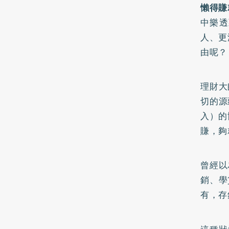
懶得賺
中樂透
人、更
由呢
理財大
切的源
入）的
賺，夠
曾經以
銷、學
有，存