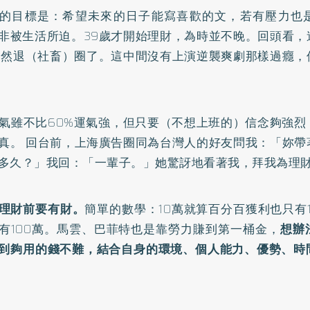
的目標是：希望未來的日子能寫喜歡的文，若有壓力也
非被生活所迫。39歲才開始理財，為時並不晚。回頭看，
竟然退（社畜）圈了。這中間沒有上演逆襲爽劇那樣過癮，
運氣雖不比60%運氣強，但只要（不想上班的）信念夠強
真。 回台前，上海廣告圈同為台灣人的好友問我：「妳帶
多久？」我回：「一輩子。」她驚訝地看著我，拜我為理
理財前要有財。
簡單的數學：10萬就算百分百獲利也只有1
有100萬。馬雲、巴菲特也是靠勞力賺到第一桶金，
想辦
到夠用的錢不難，結合自身的環境、個人能力、優勢、時