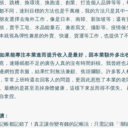
槓、跳槽、換環境、換跑道、創業、打造個人品牌等等，
都不同，達到目標的方法也是千萬種，我的方法只是其中一
朋友選擇去海外工作，像是日本、南韓、新加坡等；還有
槓，賣手工皂、水晶能量石、兼差寫文、攝影等。疫情催
本就視為彈性兼差的外賣、快遞、貨運等工作，也提供了
如果能專注本業進而提升收入是最好，因本業額外多出
竟，連睡眠都不足的廣告人真的沒有時間斜槓。我曾經也
邊網拍賣衣服，結果忙到無法兼顧、焦頭爛額。許多客人
，常常上班時還在回客人的問題，更因此惹怒了本業的老
。最糟的是甚至丟掉身體健康，這樣下來反而得不償失。 
自拿捏。
讀：
記帳都記錯了！真正讓你變有錢的記帳法：只需記錄「1關