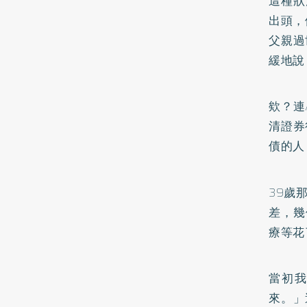
這種狀
出頭，
父親過
緩地說
欸？連
清證券
債的人
39歲
差，幾
療等花
當初
來。」