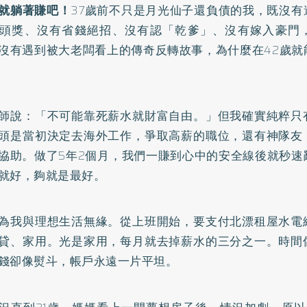
就躺著賺吧！
37歲前不只是月光仙子還負債的我，既沒有
頭獎、沒有省錢絕招、沒有認「乾爹」、沒有嫁入豪門
沒有遇到被大老闆看上的傳奇反轉故事，為什麼在42歲就
？
師說：「不可能靠死薪水就財富自由。」但我確實純粹只
頭是當初決定去海外工作，爭取高薪的職位，還有神隊友
協助。做了5年2個月，我們一賺到心中的安全線後就秒速
就好，夠就是最好。
為我與理想生活無緣。從上班開始，要支付北漂租屋水電
貸、家用。光是家用，每月就去掉薪水的三分之一。時間
錢卻像熨斗，帳戶永遠一片平坦。