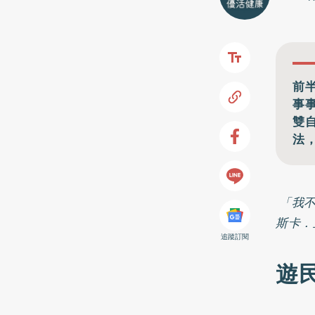
前
事
雙
法
「我不
斯卡．王
追蹤訂閱
遊