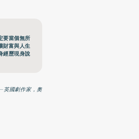
定要當個無所
讓財富與人生
身經歷現身說
—英國劇作家，奧