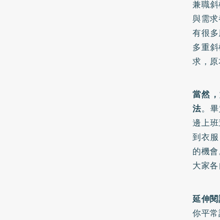
兼職斜
與需求
有很多
多重斜
求，原
當然，
法
。畢
邊上班
到衣服
的機會
大家各
延伸閱
你平常