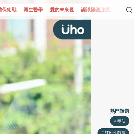
情保衛戰
再生醫學
愛的未來視
認識攝護腺肥大
守護
熱門話題
熱門話題
毒油
毒油
紅斑性狼瘡
紅斑性狼瘡