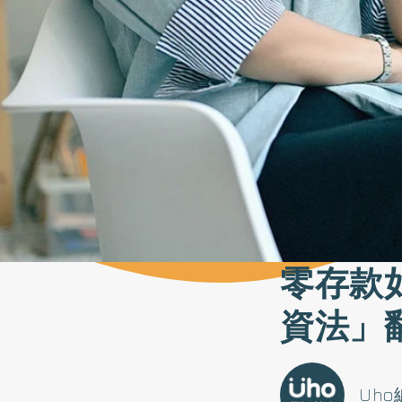
零存款
資法」
Uh