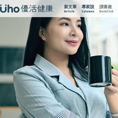
新文章
專家說
讀書趣
的未來視
認識攝護腺肥大
守護骨骼健康
達文西手術專欄
Article
Columns
BookClub