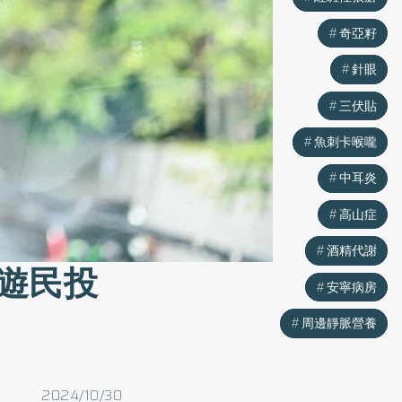
奇亞籽
奇亞籽
針眼
針眼
三伏貼
三伏貼
魚刺卡喉嚨
魚刺卡喉嚨
中耳炎
中耳炎
高山症
高山症
酒精代謝
酒精代謝
遊民投
安寧病房
安寧病房
周邊靜脈營養
周邊靜脈營養
2024/10/30