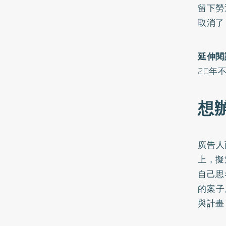
留下勞
取消了
延伸閱
20年
想
廣告人
上，擬
自己思
的案子
與計畫