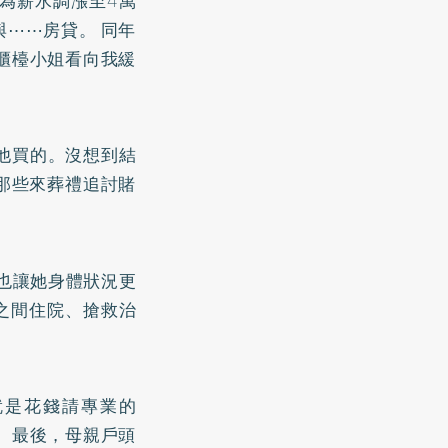
為薪水調漲至4萬
⋯⋯房貸。 同年
櫃檯小姐看向我緩
他買的。沒想到結
那些來葬禮追討賭
也讓她身體狀況更
之間住院、搶救治
就是花錢請專業的
。最後，母親戶頭