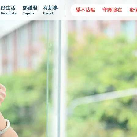
好生活
熱議題
有新事
2025植牙指南
漸凍不孤單
愛不沾黏
守護腺在
疫
GoodLife
Topics
Event