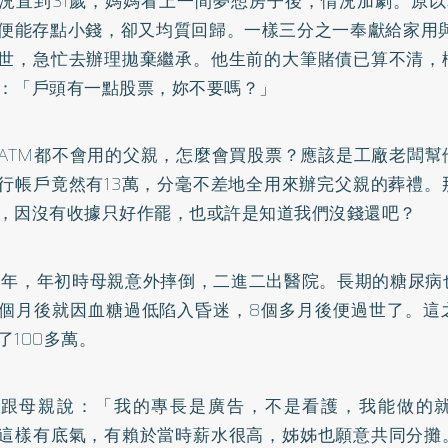
況直到31歲，媽媽看上一間夢想房子後，情況加劇。原以
便能存點小錢，卻又均質回歸。一樣三分之一奉獻給家用與
世，急忙去辦理拋棄繼承。他生前的大筆賭債已算不清，
：「戶頭有一點股票，妳不要嗎？」
ATM都不會用的父親，怎麼會買股票？應該是工廠老闆幫
行帳戶竟然有13萬，分毫不差地全用來辦完父親的葬禮。
，因沒有收據只好作罷，也或許是知道我們沒錢還吧？
那年，年初時母親意外摔倒，二進二出醫院。長期的糖尿病
個月後就因血糖過低陷入昏迷，8個多月後便過世了。這
了100多萬。
我跟母親說：「我的專長是廣告，不是看護，我能做的
這樣有底氣，有賴於當時薪水很高，姊姊也願意共同分攤