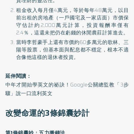
資理財的靈活性。
租金收入每月僅4萬元，等於每年48萬元，以目
前出租的房地產（一戶國宅及一家店面）市價保
守估計約2,000萬元計算，投資報酬率僅有
2.4％，這還未把仍在虧錢的休閒農莊計算進去。
當時李哲豪手上還有市價約60多萬元的歌林、三
陽等股票，但基本面與配息都不穩定，根本不適
合像他這樣的退休者投資。
延伸閱讀：
中年才開始學英文的祕訣！Google公關總監教「3步
驟」說一口流利英文
改變命運的3條錦囊妙計
第1條錦囊妙：五力搬錢法