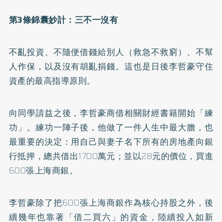
第3條錦囊妙計：三不一沒有
不亂投資、不隨便借錢給別人（救急不救窮）、不幫
人作保，以及沒有胡亂捐錢。這也是日後李哲豪守住
資產的最高指導原則。
向同學請益之後，李哲豪商借相關財經書籍開始「練
功」。練功一陣子後，他做了一件人生中最大膽，也
最重要的決定：用自己與妻子名下所有的房地產向銀
行抵押，總共借出1700萬元；並以28元的價位，買進
600張上海商銀。
李哲豪除了把600張上海商銀作為核心持股之外，後
續幾年也靠著「借二買六」的資金，陸續投入如新