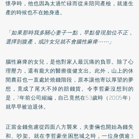
懷孕時，他也因為太過忙碌而從未陪同產檢，就連生
產的時候也不在她身邊。
「如果那時我多關心妻子一點，早點發現胎位不正，
選擇剖腹產，或許女兒就不會腦性麻痺⋯⋯」
腦性麻痺的女兒，是他對家人最沉痛的負罪。除了心
理壓力，還有龐大的醫療復健支出。此外，山上的休
閒農莊也一直處於燒錢階段，原本讓他寄以厚望的夢
想，竟成了尾大不掉的賠錢貨。令李哲豪沒想到的
是，7年前公司縮編，自己竟然在53歲時（2005年）
就早早被迫退休。
正當金錢焦慮從四面八方襲來，夫妻倆也開始為錢失
和、吵架。就在李哲豪坐困愁城之時，一位身價逾3