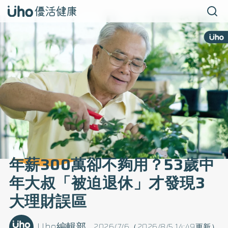
年薪300萬卻不夠用？53歲中
年大叔「被迫退休」才發現3
大理財誤區
Uho編輯部
2026/7/6（2026/8/5 14:49更新）