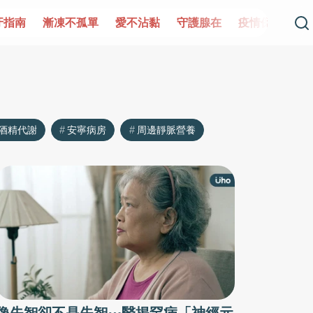
牙指南
漸凍不孤單
愛不沾黏
守護腺在
疫情保衛戰
酒精代謝
安寧病房
周邊靜脈營養
像失智卻不是失智⋯醫揭罕病「神經元