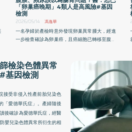
「卵巢癌晚期」4類人是高風險#基因
檢測
2026/05/14
馮逸華
疾
一名孕婦於產檢時意外發現卵巢異常腫大，經進
億
一步檢查確診為卵巢癌，且癌細胞已轉移至腹腔
療
與淋巴，她不僅需接受癌症治療，也必須同時兼
接
顧胎兒的安全。專科團隊審慎評估後，病患於懷
篩檢染色體異常
孕中期先行手術切除部分腫瘤以確認診斷，隨後
#基因檢測
啟
以化學治療控制病情，待胎兒發育相對成熟後安
療
排剖腹生產，並進行完整卵巢癌分期手術。
台
醫院接受非侵入性產前胎兒染色
平
高的「愛德華氏症」。產婦隨後
醫
判讀後確診為愛德華氏症，經醫
。
也
防嬰兒染色體異常所衍生的相
罕