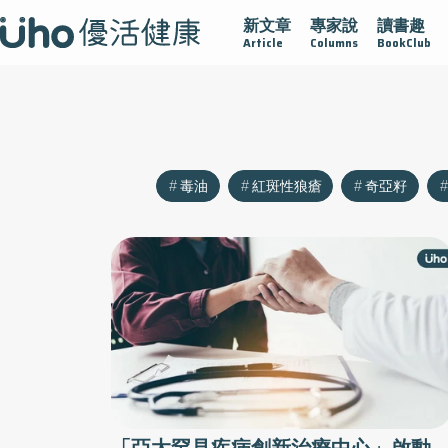
新文章
專家說
讀書趣
沾黏
守護腺在
疫情保衛戰
再生醫學
愛的未來視
認
Article
Columns
BookClub
毒油
紅斑性狼瘡
奇亞籽
「亞太罕見疾病創新治療中心」啟動