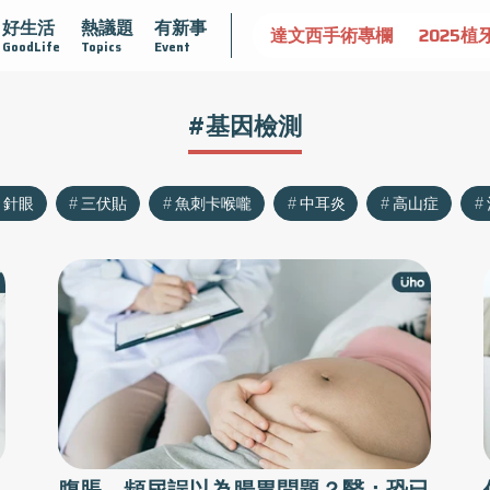
好生活
熱議題
有新事
識攝護腺肥大
守護骨骼健康
達文西手術專欄
2025植
GoodLife
Topics
Event
#基因檢測
針眼
三伏貼
魚刺卡喉嚨
中耳炎
高山症
腹脹、頻尿誤以為腸胃問題？醫：恐已