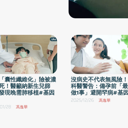
。
上
基
斷
。
，
、
步
實
「囊性纖維化」險被濃
沒病史不代表無風險！
死！醫籲納新生兒篩
科醫警告：備孕前「最
的
發現晚需肺移植#基因
做1事」避開罕病#基
2025/12/26
馮逸華
得
01/28
馮逸華
》
給
診