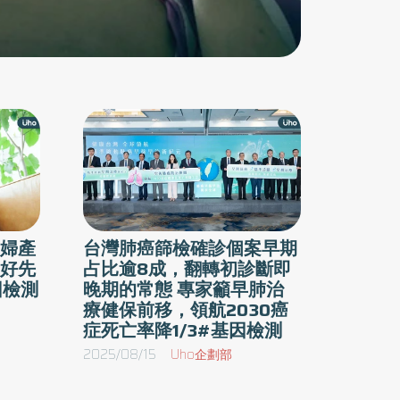
婦產
台灣肺癌篩檢確診個案早期
好先
占比逾8成，翻轉初診斷即
因檢測
晚期的常態 專家籲早肺治
療健保前移，領航2030癌
症死亡率降1/3#基因檢測
2025/08/15
Uho企劃部