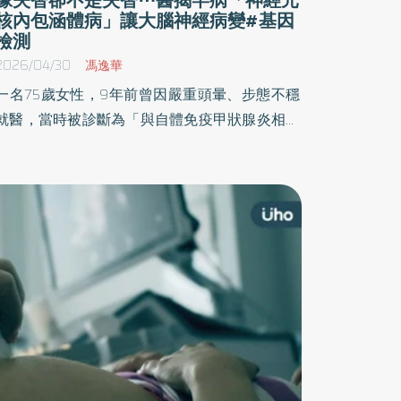
核內包涵體病」讓大腦神經病變#基因
檢測
2026/04/30
馮逸華
一名75歲女性，9年前曾因嚴重頭暈、步態不穩
就醫，當時被診斷為「與自體免疫甲狀腺炎相關
之類固醇反應性腦病變」（Steroid-Responsive
Encephalopathy Associated with Autoimmune
Thyroiditis），在接受類固醇治療後症狀顯著改
善。不料2026年1月中旬相同症狀再次發作。