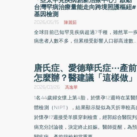
台灣罕病治療量能走向跨境照護樞紐#
基因檢測
2026/05/15
陳麗茹
全球目前已知罕見疾病超過7千種，雖然單一
病患者人數不多，但累積受影響人口卻高達數
人。對許多病友而言，真正艱難的往往不是治
本身，而是漫長等待被正確診斷、找到有能力
唐氏症、愛德華氏症⋯產前
手的醫療系統，與真正取得治療資源。 在此背景
怎麼辦？醫建議「這樣做」
下，「亞太罕見疾病創新治療中心」近日正式
動。在衛生福利部見證下，由財團法人台灣醫
2026/03/26
馮逸華
健康產業卓越聯盟基金會（MET）攜手羅氏與
1名44歲婦女懷上第4胎，於懷孕12週時在某
灣醫界聯盟基金會，共同推動跨國罕病合作
體檢測（NIPT），結果顯示疑似為夭折率較
台，盼透過整合台灣既有的制度、臨床與基因
於懷孕17週接受羊膜穿刺檢查，經郭綜合醫院
學經驗，逐步建立亞太區域罕病照護合作網絡
此次「亞太罕見疾病創新治療中心」的成立，
病充分討論後，決定終止妊娠。醫師提醒，為預
被視為台灣首度以跨院整合模式，系統化串聯
關疾病，產前篩檢相當重要。