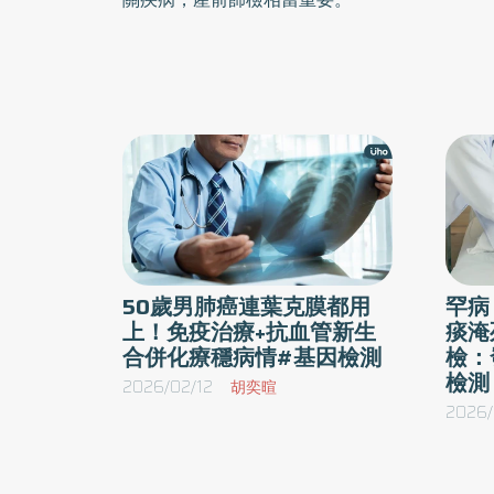
病診斷、基因檢測、創新治療與跨境合作能量
活動中，多家醫學中心也分享台灣在罕病診療
的實務經驗，其中，台灣大學醫學院附設醫院
因醫學部簡穎秀主任，更從基因醫學與跨境診
角度，談台灣如何逐步建立完整罕病照護體系
台灣罕病照護制度 成為亞太合作基礎 簡穎秀主
任提到，台灣之所以有機會成為亞太重要樞紐
並非單一技術突破，而是多年來從法規、健保
基因醫學、新生兒篩檢到跨專科整合照護，逐
建立起完整而成熟的醫療生態系。她表示，其
50歲男肺癌連葉克膜都用
罕病
上！免疫治療+抗血管新生
痰淹
台灣已經做很多，希望未來能把這些累積多年
合併化療穩病情#基因檢測
檢：
經驗，進一步分享給更多國家。 台灣罕病照護能
檢測
2026/02/12
胡奕暄
走在亞洲前段班，關鍵之一就在於制度建立
2026/
早。自2000年通過《罕見疾病防治及藥物法
後，台灣逐步建立全民健保支持、罕病藥物
付、新生兒篩檢與跨專科照護制度，也讓相關