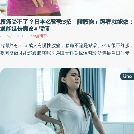
腰痛受不了？日本名醫教3招「護腰操」蹲著就能做：
還能延長壽命#腰痛
2024/05/23
Uho編輯部
台灣約有80%成人有慢性腰痛，腰痛不論是站著、坐著很不舒服，
要怎麼做才能舒緩腰痛呢？戶田骨科暨風濕科診所院長戶田佳孝於
《護腰輕鍛鍊》一書中，引導大家釐清腰背痛的原因，進行自我評
估後並依照指引找出最適合自己的護腰操。以下為原書摘文：