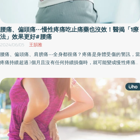
腰痛、偏頭痛⋯慢性疼痛吃止痛藥也沒效！醫揭「1療
法」效果更好#腰痛
2024/06/05
王韻雅
腰痛、偏頭痛、肩膀痛⋯全身都很痛？疼痛是身體受傷的警訊，當
疼痛持續超過3個月且沒有任何持續損傷時，就可能變成慢性疼痛，
甚至會造成失眠、易怒等情緒，嚴重甚至影響日常生活。對此，醫
師建議，患者可以採取支持性療法「SEEDS」，再搭配「核心快走
法」來改善擾人的慢性疼痛。