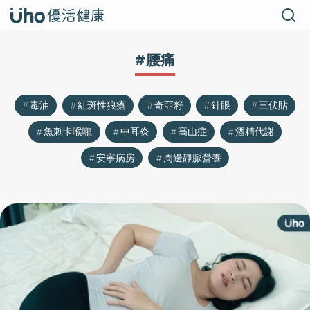
#腰痛
毒油
紅斑性狼瘡
奇亞籽
針眼
三伏貼
魚刺卡喉嚨
中耳炎
高山症
酒精代謝
安寧病房
周邊靜脈營養