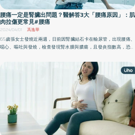
腰痛一定是腎臟出問題？醫解答3大「腰痛原因」：肌
肉拉傷更常見#腰痛
2024/04/01
馮逸華
65歲張女士發燒近兩週，日前因腎臟結石卡在輸尿管，出現腰痛、
噁心、嘔吐與發燒，檢查發現腎水腫與膿瘍，且發炎指數高，恐引
發腎衰竭、尿毒症與敗血症，所幸即時檢查與治療，現在腎功能與
發炎指數都已恢復正常。衛福部台北醫院腎臟科醫師蔡亨政示警，
腰痛最常見3大原因造成，「但如果是腎臟出問題所造成，通常都較
嚴重。」