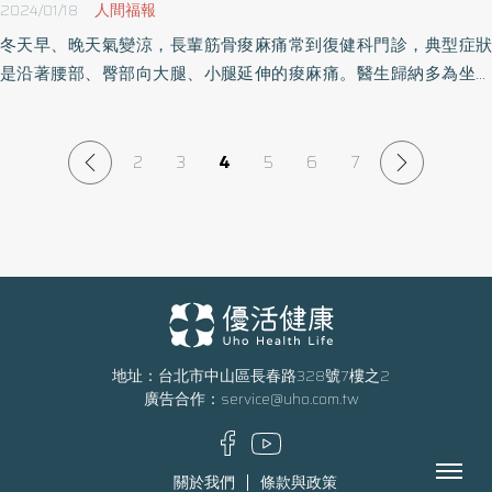
2024/01/18
人間福報
冬天早、晚天氣變涼，長輩筋骨痠麻痛常到復健科門診，典型症狀
是沿著腰部、臀部向大腿、小腿延伸的痠麻痛。醫生歸納多為坐骨
神經在腰部受到壓迫造成的神經發炎，也有可能因血液循環變差、
床鋪太軟或退化等問題，建議熱、電療並做好保暖。
2
3
4
5
6
7
地址：台北市中山區長春路328號7樓之2
廣告合作：
service@uho.com.tw
Menu
關於我們
條款與政策