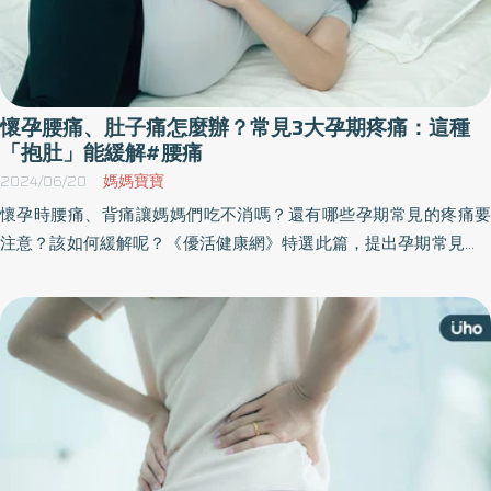
懷孕腰痛、肚子痛怎麼辦？常見3大孕期疼痛：這種
「抱肚」能緩解#腰痛
2024/06/20
媽媽寶寶
懷孕時腰痛、背痛讓媽媽們吃不消嗎？還有哪些孕期常見的疼痛要
注意？該如何緩解呢？《優活健康網》特選此篇，提出孕期常見的3
種疼痛，其實還包括骨盆疼痛，可能讓孕婦的身體站姿及重心前
傾；而容易忽略的圓韌帶疼痛，則可能造成腹股溝、陰道或髖部前
部的痙攣和刺疼，在坐姿、姿勢突然改變時要特別留意。