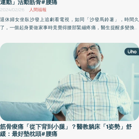
運動」活動筋骨#腰痛
2024/02/26
人間福報
退休婦女坐臥沙發上追劇看電視，如同「沙發馬鈴薯」，時間久
了，一個起身要做家事時竟覺得腰部緊繃疼痛，醫生提醒多變換坐
姿或起身走走，紓解坐骨壓力，物理治療師也推薦3式運動，伸展放
鬆並訓練，以緩解腰部疼痛。快一起來看看有哪些伸展運動吧！
筋骨痠痛「從下背到小腿」？醫教躺床「1姿勢」舒
緩：最好墊枕頭#腰痛