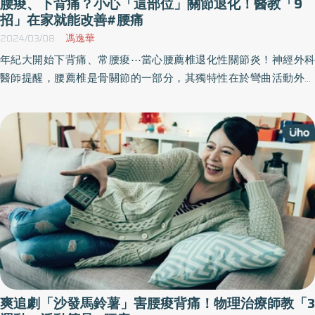
腰痠、下背痛？小心「這部位」關節退化！醫教「9
招」在家就能改善#腰痛
2024/03/08
馮逸華
年紀大開始下背痛、常腰痠⋯當心腰薦椎退化性關節炎！神經外科
醫師提醒，腰薦椎是骨關節的一部分，其獨特性在於彎曲活動外，
也承載著全身的重量。當腰薦椎骨隨年齡漸長而退化，在反覆性運
動下，腰薦椎體會產生結構性變化，產生活動功能問題以及疼痛症
狀。
爽追劇「沙發馬鈴薯」害腰痠背痛！物理治療師教「3