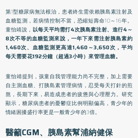
第1型糖尿病無法根治，患者終生需依賴胰島素注射及
血糖監測，若病情控制不當，恐縮短壽命10～16年。
童怡靖說，
以每天平均需打4次胰島素注射、進行4～
8次不等的血糖監測來說，一年下來需注射胰島素約
1,460次、血糖監測更高達1,460～3,650次，平均
每天需要花192分鐘（超過3小時）來管理血糖。
童怡靖提到，孩童自我管理能力尚不完整，加上需要
自主測血糖、打胰島素管理病情，忍受每天打針的煎
熬，長期下來，易造成患者的疲憊與心理壓力。研究
顯示，糖尿病患者的憂鬱症比例明顯偏高，青少年的
情緒困擾盛行率更是一般青少年的3倍。
醫籲CGM、胰島素幫浦納健保