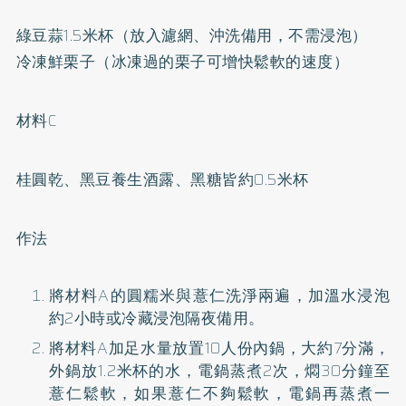
綠豆蒜1.5米杯（放入濾網、沖洗備用，不需浸泡）
冷凍鮮栗子（冰凍過的栗子可增快鬆軟的速度）
材料C
桂圓乾、黑豆養生酒露、黑糖皆約0.5米杯
作法
將材料A的圓糯米與薏仁洗淨兩遍，加溫水浸泡
約2小時或冷藏浸泡隔夜備用。
將材料A加足水量放置10人份內鍋，大約7分滿，
外鍋放1.2米杯的水，電鍋蒸煮2次，燜30分鐘至
薏仁鬆軟，如果薏仁不夠鬆軟，電鍋再蒸煮一