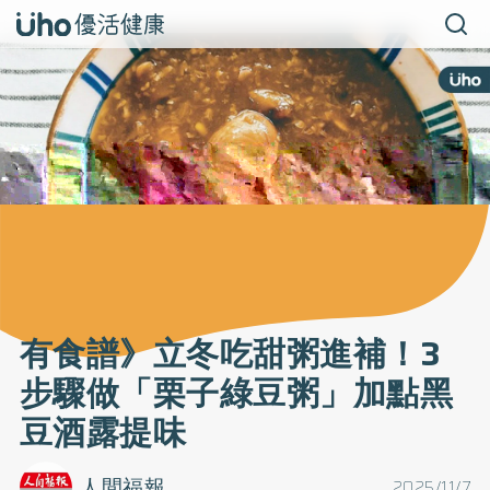
有食譜》立冬吃甜粥進補！3
步驟做「栗子綠豆粥」加點黑
豆酒露提味
人間福報
2025/11/7