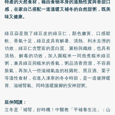
特產的天然食材，藉由食物本身的溫熱性質與香甜口
感，在家自己搭配一道溫暖又補冬的自然甜粥，既美
味又健康。
綠豆蒜是脫了綠豆皮的綠豆仁，顏色嫩黃、口感鬆
軟、香氣十足，綠豆皮具有解暑、清熱、利水去溼的
功效，綠豆仁含豐富的蛋白質、澱粉與纖維，也具有
清熱、解毒的功效，加入圓糯米一同熬煮糯米綠豆
粥，兼具綠豆與糯米的香氣，粥品清香滑溜，不容易
脹氣，再加入一些滋補氣血的桂圓乾、黑豆酒、栗子
等溫性食材，在進入凍寒的冬令時節，是一道健脾暖
胃、滋補腎氣、同時溫暖腿腳的安神甜粥。
延伸閱讀：
立冬是「補腎」好時機！中醫教「平補養生法」：山