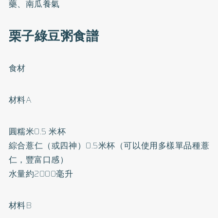
藥、南瓜養氣
栗子綠豆粥食譜
食材
材料A
圓糯米0.5 米杯
綜合薏仁（或四神）0.5米杯（可以使用多樣單品種薏
仁，豐富口感）
水量約2000毫升
材料B