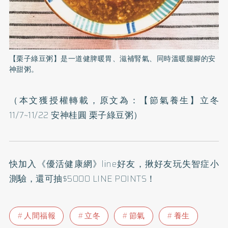
【栗子綠豆粥】是一道健脾暖胃、滋補腎氣、同時溫暖腿腳的安
神甜粥。
（本文獲授權轉載，原文為：
【節氣養生】立冬
11/7~11/22 安神桂圓 栗子綠豆粥
）
快加入
《優活健康網》line好友
，揪好友玩失智症小
測驗，還可抽$5000 LINE POINTS！
人間福報
立冬
節氣
養生