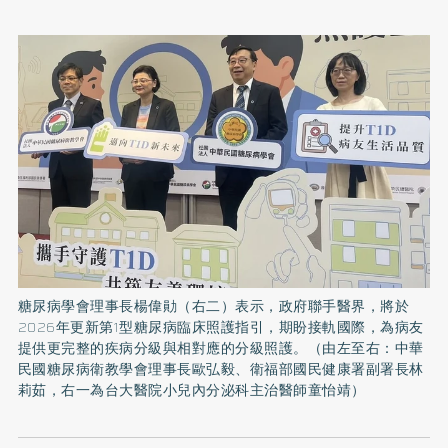
糖尿病學會理事長楊偉勛（右二）表示，政府聯手醫界，將於
2026年更新第1型糖尿病臨床照護指引，期盼接軌國際，為病友
提供更完整的疾病分級與相對應的分級照護。（由左至右：中華
民國糖尿病衛教學會理事長歐弘毅、衛福部國民健康署副署長林
莉茹，右一為台大醫院小兒內分泌科主治醫師童怡靖）