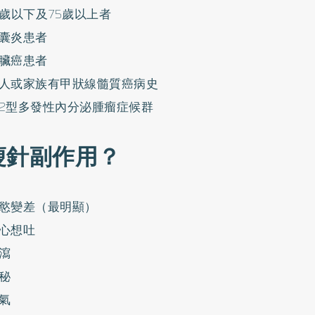
8歲以下及75歲以上者
囊炎患者
臟癌患者
人或家族有甲狀線髓質癌病史
2型多發性內分泌腫瘤症候群
瘦針副作用？
慾變差（最明顯）
心想吐
瀉
秘
氣