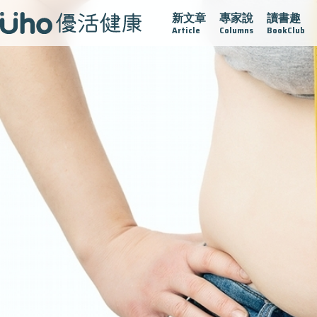
新文章
專家說
讀書趣
愛的未來視
認識攝護腺肥大
守護骨骼健康
達文西手術專
Article
Columns
BookClub