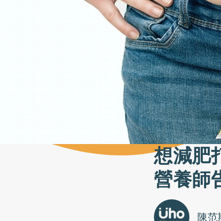
想減肥
營養師
陳范