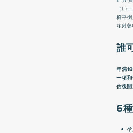
針其
（Li
糖平衡
注射藥
誰
年滿1
一項和
估後開
6
孕