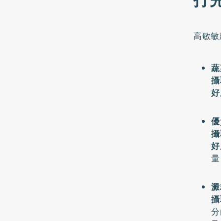
打
高敏敏
蔬
攝
好
優
攝
好
量
澱
攝
分