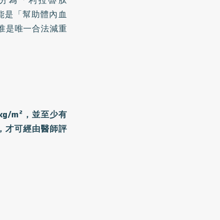
分為「利拉魯肽
要功能是「幫助體內血
核准是唯一合法減重
kg/m²，並至少有
，才可經由醫師評