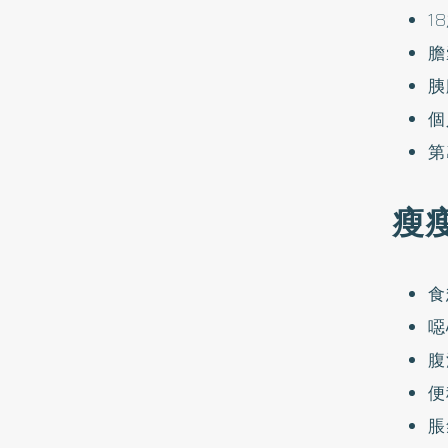
1
膽
胰
個
第
瘦
食
噁
腹
便
脹