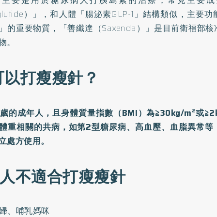
實主要是用於糖尿病人打胰島素的治療，常見主要成
raglutide）」，和人體「腸泌素GLP-1」結構類似，主
」的重要物質，「善纖達（Saxenda）」是目前衛福部
物。
可以打瘦瘦針？
8歲的成年人，且身體質量指數（BMI）為≧30kg/m²或≧2
體重相關的共病，如第2型糖尿病、高血壓、血脂異常等
立處方使用。
種人不適合打瘦瘦針
婦、哺乳媽咪