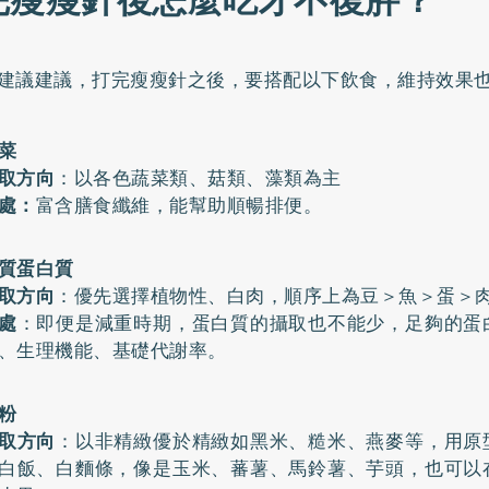
完瘦瘦針後怎麼吃才不復胖？
建議建議，打完瘦瘦針之後，要搭配以下飲食，維持效果
菜
取方向
：以各色蔬菜類、菇類、藻類為主
處：
富含膳食纖維，能幫助順暢排便。
質蛋白質
取方向
：優先選擇植物性、白肉，順序上為豆＞魚＞蛋＞
處
：即便是減重時期，蛋白質的攝取也不能少，足夠的蛋
、生理機能、基礎代謝率。
粉
取方向
：以非精緻優於精緻如黑米、糙米、燕麥等，用原
白飯、白麵條，像是玉米、蕃薯、馬鈴薯、芋頭，也可以