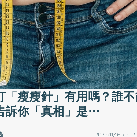
打「瘦瘦針」有用嗎？誰不
告訴你「真相」是⋯
斯
2022/11/16（2022