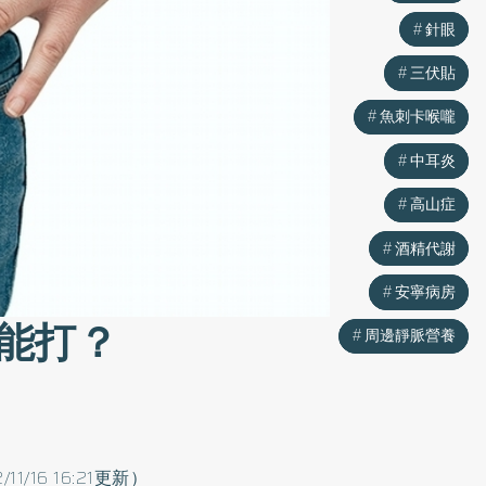
針眼
針眼
三伏貼
三伏貼
魚刺卡喉嚨
魚刺卡喉嚨
中耳炎
中耳炎
高山症
高山症
酒精代謝
酒精代謝
安寧病房
安寧病房
能打？
周邊靜脈營養
周邊靜脈營養
/11/16 16:21更新）