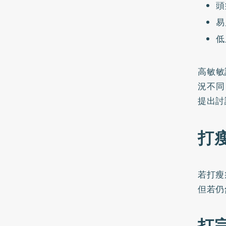
頭
易
低
高敏敏
況不同
提出討
打
若打瘦
但若仍