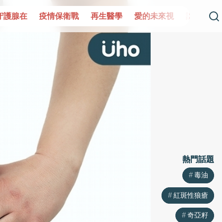
疫情保衛戰
再生醫學
愛的未來視
認識攝護腺肥大
守
熱門話題
熱門話題
毒油
毒油
紅斑性狼瘡
紅斑性狼瘡
奇亞籽
奇亞籽