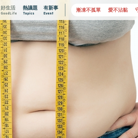
好生活
熱議題
有新事
欄
2025植牙指南
漸凍不孤單
愛不沾黏
守護腺在
GoodLife
Topics
Event