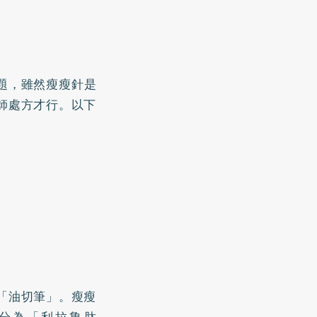
題，雖然瘦瘦針是
師處方才行。以下
「油切筆」。瘦瘦