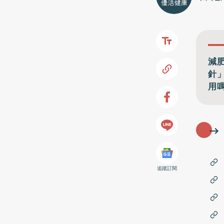
減
針
用
追蹤訂閱