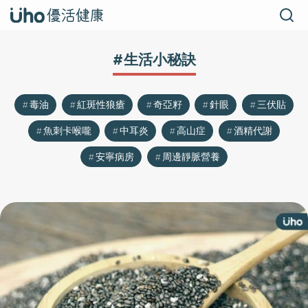
#生活小秘訣
毒油
紅斑性狼瘡
奇亞籽
針眼
三伏貼
魚刺卡喉嚨
中耳炎
高山症
酒精代謝
安寧病房
周邊靜脈營養