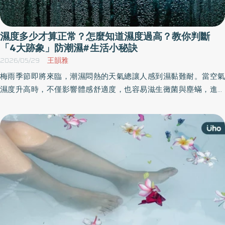
濕度多少才算正常？怎麼知道濕度過高？教你判斷
「4大跡象」防潮濕#生活小秘訣
2026/05/29
王韻雅
梅雨季節即將來臨，潮濕悶熱的天氣總讓人感到濕黏難耐。當空氣
濕度升高時，不僅影響體感舒適度，也容易滋生黴菌與塵蟎，進而
誘發過敏等健康問題。《優活健康網》整理濕氣對人體的影響，究
竟什麼樣的濕度才算正常？如何判斷室內濕度過高或過低？並分享
沒有除濕機也能除濕的方法。