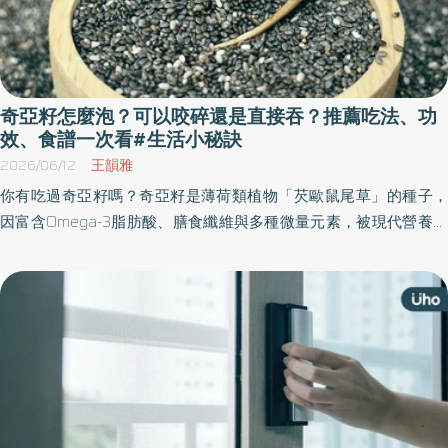
奇亞籽怎麼泡？可以咬碎還是直接吞？推薦吃法、功
效、食譜一次看#生活小秘訣
2026/06/12
王韻雅
你有吃過奇亞籽嗎？奇亞籽是薄荷類植物「芡歐鼠尾草」的種子，
因富含Omega-3脂肪酸、膳食纖維與多種微量元素，被現代營養學
譽為「超級食物」，也是很棒的減肥瘦身食材，能降低食慾、促進
消化。你是否好奇奇亞籽怎麼吃？《優活健康網》整理奇亞籽的功
效、吃法以及禁忌，最後也推薦奇亞籽健康食譜，幫助民眾掌握正
確食用方式，輕鬆補充營養。