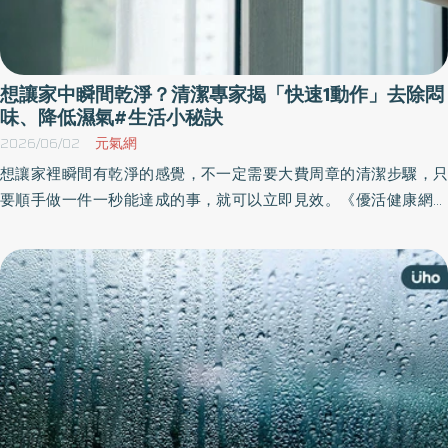
想讓家中瞬間乾淨？清潔專家揭「快速1動作」去除悶
味、降低濕氣#生活小秘訣
2026/06/02
元氣網
想讓家裡瞬間有乾淨的感覺，不一定需要大費周章的清潔步驟，只
要順手做一件一秒能達成的事，就可以立即見效。《優活健康網》
特選此篇，清潔專家科若比（Lynsey Crombie）指出，一個既最簡
單又最有效的方法就是：打開家中的窗戶。