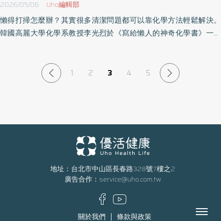
2026/05/06
Uho編輯部
懶得打掃怎麼辦？其實很多清潔問題都可以靠化學方法輕鬆解決。
韓國高麗大學化學系教授李光烈於《寫給懶人的神奇化學書》一書
中，分享日常生活中的化學趣味，從常見的居家清潔、個人衛生和
美容、食品安全到驅除蚊蟲都有，帶領讀者一目了然化學原理，並
過上越懶越乾淨的化學式生活法。以下為原書摘文：
1
2
3
4
5
地址：台北市中山區長春路328號7樓之2
廣告合作：
service@uho.com.tw
Menu
關於我們
條款與政策