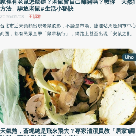
家裡有老鼠怎麼辦？老鼠會自己離開嗎？教你「天然1
方法」驅逐老鼠#生活小秘訣
2026/05/08
王韻雅
台北市近來頻頻出現老鼠蹤影，不論是市場、捷運站周邊到市中心
商圈，都有民眾直擊「鼠輩橫行」，網路上甚至出現「安鼠之亂」
的戲稱，也讓漢他病毒的議題再度引起討論。但是，老鼠一定有漢
他病毒嗎？如何判斷家裡有老鼠？家裡有老鼠怎麼辦？《優活健康
網》整理相關的鼠患問題，幫助民眾了解現況。
天氣熱，蒼蠅總是飛來飛去？專家清潔員教「居家1調