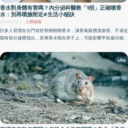
香水對身體有害嗎？內分泌科醫教「1招」正確噴香
水：別再噴臉附近#生活小秘訣
2026/05/13
人間福報
許多人習慣在出門前於頸側輕噴香水，讓香氣隨體溫散發。不過近
期有部分媒體指出，若將香水噴在脖子上，可能影響甲狀腺功能。
對此，醫師表示，目前並沒有科學證據證實這種說法，民眾無須過
度恐慌，但仍可留意產品成分與使用方式。《優活健康網》特摘此
篇分享香水的挑選以及使用方式。