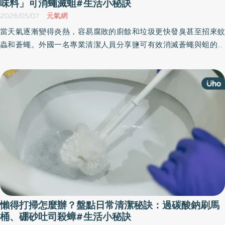
味料」可消蠅滅蛆#生活小秘訣
2026/05/07
元氣網
當天氣逐漸變得炎熱，容易腐敗的廚餘和垃圾更快發臭甚至招來蚊
蟲和蒼蠅。外國一名專業清潔人員分享鹽可有效消滅蒼蠅與蛆的技
巧。她建議在垃圾桶受感染區域鋪上食鹽，陽光直射下靜置1小時，
能令害蟲脫水而死，並防止再滋生，《優活健康網》特選此篇，定
期清潔與更換鹽可保持垃圾桶衛生。
懶得打掃怎麼辦？盤點日常清潔秘訣：過碳酸鈉刷馬
桶、硼砂吐司殺蟑#生活小秘訣