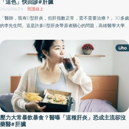
「這色」快回診#肝臟
放化療藥物長達14天～1個月，因高濃度藥物停留在腫瘤內的時間較
2022/08/29
照護線上
長，讓化療藥物能較為精準、穩定長時間釋放來抑制癌細胞，不僅
「醫師，我有B型肝炎，但肝指數正常，需不需要治療？」30多歲
能夠達到使腫瘤縮小的作用，也能大幅減低患者術後副作用。 柳建
的李先生問。這是許多B型肝炎帶原者關心的問題，高雄醫學大學附
安表示，載藥微球栓塞治療主要適用B期(中期)肝癌的治療方式，但
設中和紀念醫院肝膽胰內科余明隆教授指出，B型肝炎治療與肝纖維
對於無法進行根除性治療的早期肝癌、或中期肝癌但伴有肝功能不
化程度、血中病毒量、肝臟發炎狀態有關。
佳、腫瘤較大以及之前做過傳統化學栓塞有副作用或是效果不佳的
患者，都可採用載藥微球栓塞治療方法。 進行載藥微球栓塞治療要
注意先考量患者本身的肝功能以及腫瘤大小、血管性，儘管傷口恢
復期短，但也建議術後不要劇烈活動，盡量多休息。另外也要注意
術後可能會有約1~2週肝指數不穩定的狀況，之後就會慢慢回到術前
基礎值。 對於肝癌患者來說，能夠有效治療腫瘤，減少治療副作用
並保留正常肝臟功能是最大的期盼，柳建安強調，中期肝癌目前可
以合併治療法來規劃最佳療程，透過載藥微球栓塞治療有機會先以
縮小腫瘤方式來「降階治療」，從緩和治療進步到根除，讓肝癌病
患能夠重新找回健康。 （圖說/ 臺北榮民總醫院放射線部_柳建安醫
壓力大常暴飲暴食？醫曝「這種肝炎」恐成主流卻沒
師）
藥醫#肝臟