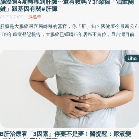
腸癌第4期轉移到肝臟⋯還有救嗎？北榮揭「治癒關
期；如果是0、A早期腫瘤較小且沒有轉移現象，就會是以「根除
鍵」跟基因有關#肝臟
性」療法來處理。如果已經是B期（中期）以上，也就是單一腫瘤且
2022/12/29
馮逸華
大於5公分或多顆腫瘤且任一顆大於3公分甚至已經有血管侵犯或轉
肝臟是大腸癌最容易轉移的器官，你「肝」知？國健署今最新公布
移，就會施以「緩和性(非根除性)療法」。 以腫瘤處於早期來說，可
109年癌症登記報告，大腸癌已蟬聯15年居癌王首位，且台灣目前成
進行根除性療法如手術切除、肝臟移植、酒精注射法、射頻和微波
為世界腸癌發生率最高的國家。醫師表示，隨著醫療技術進步，大
消融術（RFA、MWA）；而緩和性療法則像是肝動脈血管栓塞、標
腸癌是治癒率相對高的癌症，前3期治癒率高達7成，就算是第4期才
靶、免疫、放療、化療。 由於肝癌被發現時通常較晚，不少都已經
發現，甚至是發生肝轉移，接受腸癌「多模式治療」就成為治癒關
是無法手術或者局部根除，因此經肝動脈血管栓塞術是一種常見作
鍵。
法。柳建安醫師說明，在傳統肝動脈血管栓塞治療是透過鼠蹊部放
入導管，注入以油性物質與化療藥物混合而成的栓塞物質來阻斷癌
細胞生長。傳統栓塞的化療藥物會在注射後數小時內進入全身血液
循環，因此患者易產生副作用與不適感，同時因藥物較無法集中腫
瘤處，有時會降低治療效果。 微球精準鎖定癌細胞，釋放化療藥物
可長達1個月 因此，近年來發展出「載藥微球栓塞」治療，其概念就
是將化療藥物與精細微球體結合，相較於傳統化學栓塞，常使用的
載藥微球直徑約100微米，形狀小且規則，可攜帶高於傳統栓塞兩倍
B肝治療看「3因素」停藥不是夢！醫提醒：尿液變
以上的化療藥物，並深入供應腫瘤養分的微小血管分枝，緩慢地釋