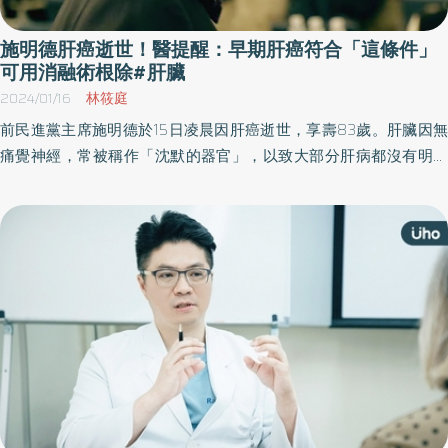
施明德肝癌逝世！醫提醒：早期肝癌符合「這條件」
可用消融術根除#肝臟
2024/01/16
林筱庭
前民進黨主席施明德於15日凌晨因肝癌逝世，享壽83歲。肝臟因無
痛覺神經，常被稱作「沈默的器官」，以致大部分肝病都沒有明顯
症狀，肝癌更是長期占國人十大癌症之列。馬偕醫院資深胃腸肝膽
科主治醫師張經緯表示，早期肝癌患者可透過「消融術」進行病灶
根除治療，提供切除外的選擇。