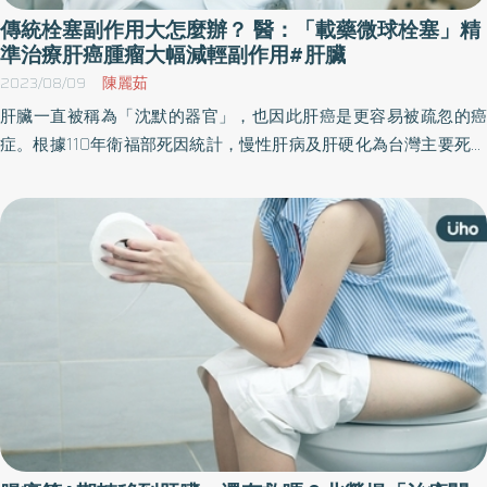
傳統栓塞副作用大怎麼辦？ 醫：「載藥微球栓塞」精
準治療肝癌腫瘤大幅減輕副作用#肝臟
2023/08/09
陳麗茹
肝臟一直被稱為「沈默的器官」，也因此肝癌是更容易被疏忽的癌
症。根據110年衛福部死因統計，慢性肝病及肝硬化為台灣主要死因
的第10位，而肝癌則高居主要癌症死因的第2位。目前肝癌的治療非
常多元，醫師表示，對中晚期患者，以合併療法來保存患者肝臟功
能並維持生活品質，是治療上的重要方向。 肝臟由於幾乎沒有神
經，因此早期病變警訊往往只有倦怠感類似感冒的症狀，如果沒有
進一步檢查很容易被忽略而持續惡化；當已經有上腹部疼痛、腹
脹、體重減輕、下肢水腫、腹水等，多是嚴重中晚期的肝癌。肝癌
是一個漸進的過程，會從肝炎、肝硬化演變到肝癌，因此慢性B肝、
C肝、酒癮、肝癌家族史等族群一定要特別留意。 傳統肝動脈血管栓
塞副作用明顯、效果有限 臺北榮民總醫院放射線部醫師柳建安表
示，目前肝癌臨床多以「巴塞隆納臨床肝癌分期 BCLC stage」來作
為選擇治療方式的依據。此分期將肝癌依照患者體能、肝功能、腫
瘤大小與數目，以及是否有血管侵犯與轉移等分為0、A、B、C、D