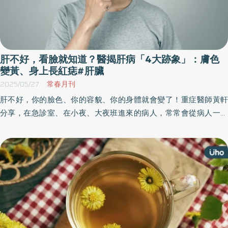
肝不好，看臉就知道？醫揭肝病「4大跡象」：膚色
變黃、身上長紅痣#肝臟
2025/05/27
常春月刊
肝不好，你的臉色、你的容貌、你的身體就會變了！重症醫師黃軒
分享，在急診室、在小夜、大夜班進來的病人，常常會從病人一進
來的長相特徵、步態等告知自己，這個人的肝臟，是不是出現了問
題！《優活健康網》特選此篇，提醒民眾肝不好的「外表4大跡
象」。