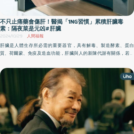
不只止痛藥會傷肝！醫揭「1NG習慣」累積肝臟毒
素：隔夜菜是元凶#肝臟
2024/10/29
人間福報
肝臟是人體生存所必需的重要器官，具有解毒、製造酵素、蛋白
質、荷爾蒙、免疫及造血功能，肝臟與人的新陳代謝有關係，若肝
功能出問題，身體就容易疲倦、沒精神。《優活健康網》特摘此
篇，由消化內科醫師說明肝臟發炎的原因，並分享日常「1傷肝習
慣」，民眾不可不慎。