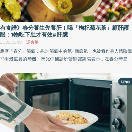
有食譜》春分養生先養肝！喝「枸杞菊花茶」顧肝護
眼：1物吃下肚才有效#肝臟
2025/03/19
馮逸華
農曆「春分」節氣，是24節氣中的第4個節氣，也被看作是人體陰陽
平衡最重要的時機。馬光中醫診所醫師羅凱陽表示，在春分時節前
後，保健重點即是「養陽氣、順肝氣」，而且適合吃一點有甜味食
物來舒緩容易起伏的情緒。建議民眾可透過2款茶飲食譜和穴位按摩
方式，有助滋養身體、緩解情緒。