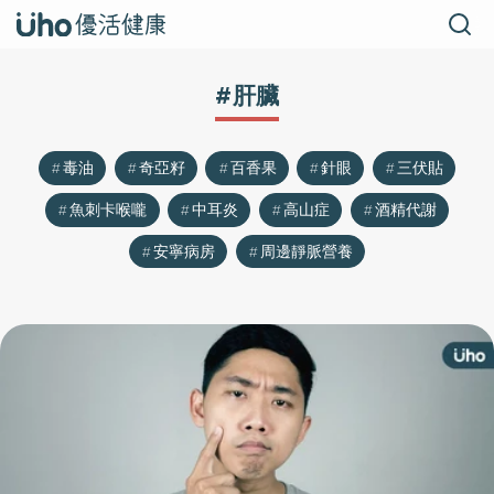
#肝臟
毒油
奇亞籽
百香果
針眼
三伏貼
魚刺卡喉嚨
中耳炎
高山症
酒精代謝
安寧病房
周邊靜脈營養