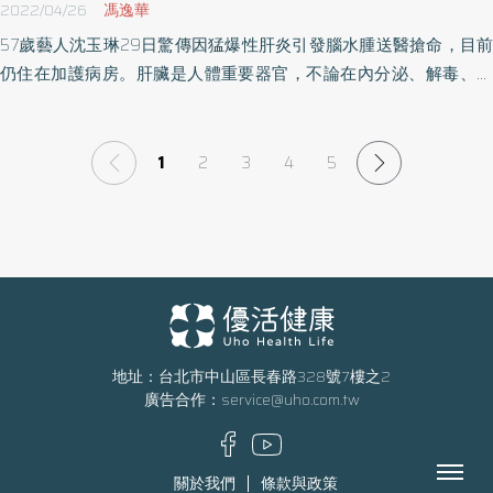
2022/04/26
馮逸華
57歲藝人沈玉琳29日驚傳因猛爆性肝炎引發腦水腫送醫搶命，目前
仍住在加護病房。肝臟是人體重要器官，不論在內分泌、解毒、免
疫力均與肝臟習習相關，但由於肝出問題時，常常會因症狀輕微、
表現不特殊而被忽略。除了常見的病毒性肝炎以外，聯安診所院長
鄭乃源提醒，代謝症候群引起的肝炎，將是影響未來極大的肝病之
1
2
3
4
5
一。
地址：台北市中山區長春路328號7樓之2
廣告合作：
service@uho.com.tw
Menu
關於我們
條款與政策