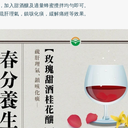
，加入甜酒釀及適量蜂蜜攪拌均勻即可。
疏肝理氣，鎮咳化痰，緩解痛經等效果。