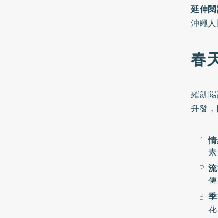
延伸閱
沖繩人
春
羅凱陽
升發，
情
素
流
傳
季
花