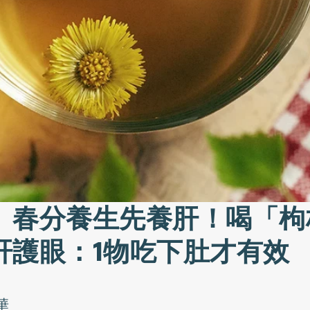
》春分養生先養肝！喝「枸
肝護眼：1物吃下肚才有效
華