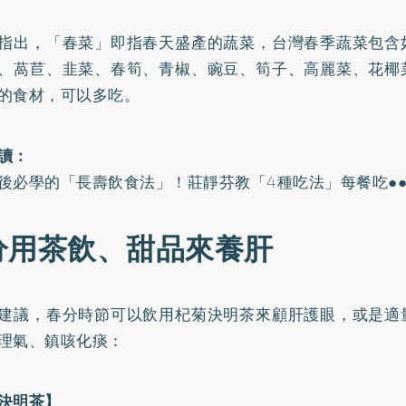
指出，「春菜」即指春天盛產的蔬菜，台灣春季蔬菜包含
、萵苣、韭菜、春筍、青椒、豌豆、筍子、高麗菜、花椰
的食材，可以多吃。
讀：
後必學的「長壽飲食法」！莊靜芬教「4種吃法」每餐吃●
分用茶飲、甜品來養肝
建議，春分時節可以飲用杞菊決明茶來顧肝護眼，或是適
理氣、鎮咳化痰：
決明茶】