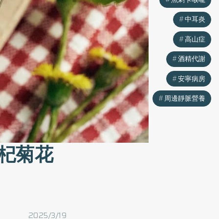
中耳炎
高山症
酒精代謝
安寧病房
周邊靜脈營養
杞菊花
2025/3/19