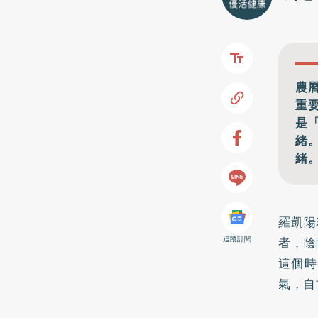
農
重
是
緒
緒
羅凱陽
者，陰
追蹤訂閱
這個時
氣，自