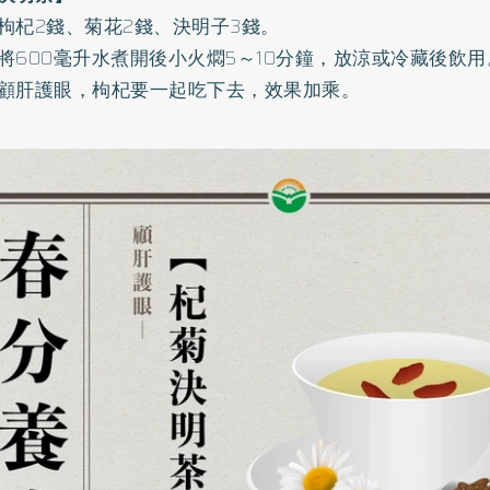
枸杞2錢、菊花2錢、決明子3錢。
將600毫升水煮開後小火燜5～10分鐘，放涼或冷藏後飲用
顧肝護眼，枸杞要一起吃下去，效果加乘。