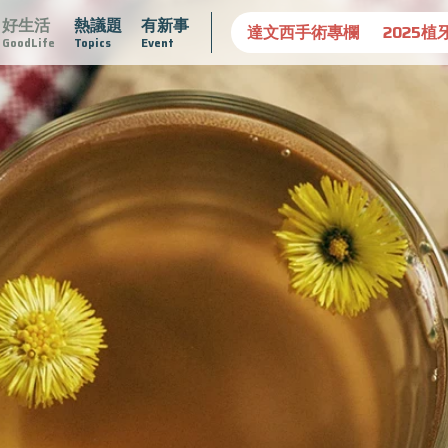
好生活
熱議題
有新事
守護骨骼健康
達文西手術專欄
2025植牙指南
漸凍不孤
GoodLife
Topics
Event