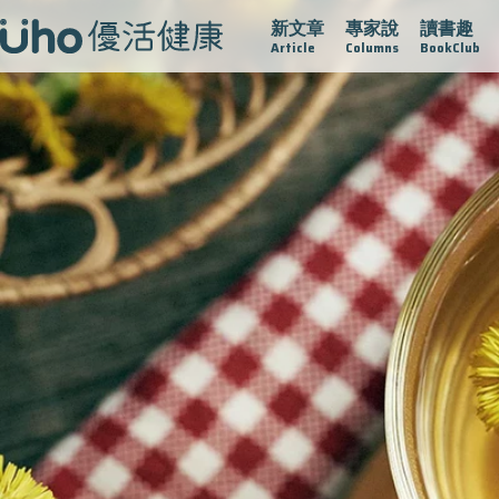
新文章
專家說
讀書趣
疫情保衛戰
再生醫學
愛的未來視
認識攝護腺肥大
Article
Columns
BookClub