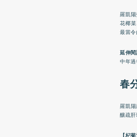
羅凱陽
花椰菜
最當令
延伸閱
中年過
春
羅凱陽
釀疏肝
【杞菊