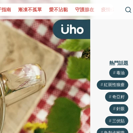
單
愛不沾黏
守護腺在
疫情保衛戰
再生醫學
愛的未
熱門話題
毒油
紅斑性狼瘡
奇亞籽
針眼
三伏貼
魚刺卡喉嚨