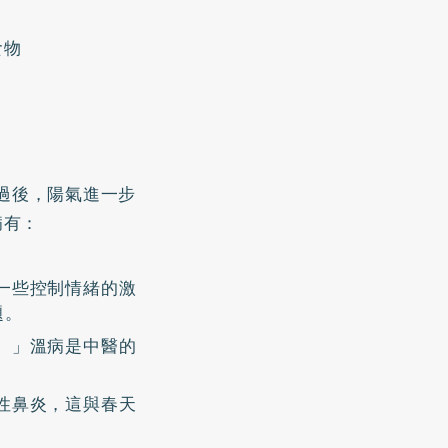
食物
過後，陽氣進一步
病有：
一些控制情緒的激
題。
。」溫病是中醫的
性鼻炎，這與春天