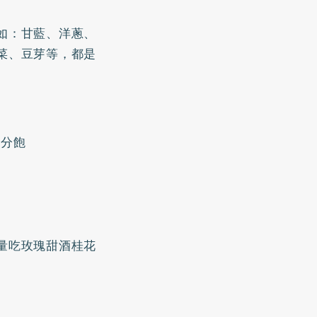
如：甘藍、洋蔥、
菜、豆芽等，都是
●分飽
量吃玫瑰甜酒桂花