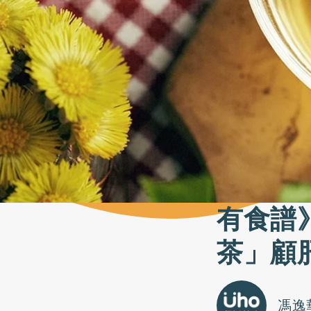
有食譜
茶」顧
馮逸