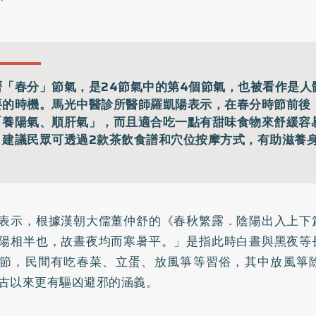
曆「春分」節氣，是24節氣中的第4個節氣，也被看作是人
要的時機。馬光中醫診所醫師羅凱陽表示，在春分時節前後
「養陽氣、順肝氣」，而且適合吃一點有甜味食物來舒緩容
。建議民眾可透過2款茶飲食譜和穴位按摩方式，有助滋養
。
表示，根據漢朝大儒董仲舒的《春秋繁露．陰陽出入上下
陽相半也，故晝夜均而寒暑平。」是指此時白晝與黑夜等
節，民間有吃春菜、立蛋、放風箏等習俗，其中放風箏
古以來更有驅凶避邪的涵義。