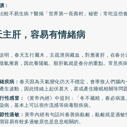
讀：
比較不易生病？醫揭「世界第一長壽村」秘密：常吃這些
天主肝，容易有情緒病
說明，春天五行屬木，主疏泄與藏血，對應著肝，在春分
陰氣漸衰，因此養陽氣、順肝氣就是春分的重點。常見疾
緒疾病：
春天因為天氣變化仍大不穩定，會導致人們腦內
產生波動，因此情緒上起伏甚大，甚或產生睡眠相關等問
行性感冒：
《黃帝內經》中提到：「冬不藏精，春必病溫
染病，基本上可以視作流感等病毒類疾病。
節性過敏：
黃帝內經有句話叫春善病鼽衄，鼽衄就是過敏
開容易有較多過敏原也是息息相關的。