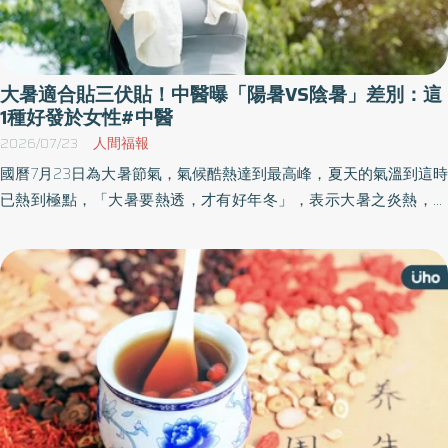
大暑適合貼三伏貼！中醫曝「陽暑VS陰暑」差別：這
1種好發於女性#中醫
2026/07/23
人間福報
國曆7月23日為大暑節氣，氣候酷熱達到最高峰，夏天的氣溫到這時
已熱到極點，「大暑要熱透，才有好年冬」，表示大暑之炎熱，象
徵四時運轉應有其分。《優活健康網》特摘此篇由中醫師指出，大
暑前後氣候酷熱，容易有中暑狀況發生，預防之道除了三伏貼，陽
暑者宜飲生津止渴的益氣茶，陰暑者可喝化溼和胃的香薷薑桂茶。