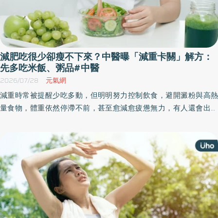
減肥吃很少卻瘦不下來？中醫曝「減重卡關」解方：
先多吃米飯、粥品#中醫
2026/07/28
元氣網
減重時常被提醒少吃多動，但明明努力控制飲食，避開澱粉與高熱
量食物，體重依然停滯不前，甚至愈減愈疲憊無力，有人還會出現
手腳冰冷、腸胃不適或水腫等問題，出現減重「卡關」狀態。《優
活健康網》特摘此篇，中醫師莊可鈞指出，從中醫角度來看，這與
脾臟功能下降有關，並非「吃太多」瘦不下來，而是「吃太少」瘦
不下來。