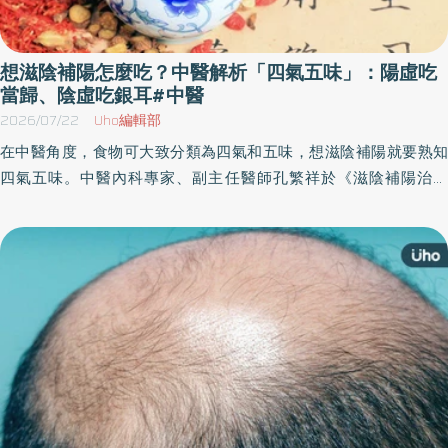
想滋陰補陽怎麼吃？中醫解析「四氣五味」：陽虛吃
當歸、陰虛吃銀耳#中醫
2026/07/22
Uho編輯部
在中醫角度，食物可大致分類為四氣和五味，想滋陰補陽就要熟知
四氣五味。中醫內科專家、副主任醫師孔繁祥於《滋陰補陽治未
病》一書中，分享中醫養生之道，建議日常從情緒管理、生活作
息、藥膳飲食及穴道按摩入手，滋陰以遠離火氣，補陽以不受寒
邪，達到「百病不生」的養生境界。以下為原書摘文：