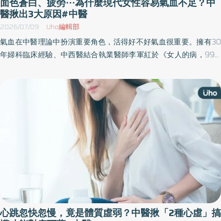
面色蒼白、疲勞⋯為什麼現代女性容易氣血不足？中
醫揪出3大原因#中醫
2026/07/09
Uho編輯部
氣血在中醫理論中扮演重要角色，活得好不好氣血很重要。擁有30
年婦科臨床經驗、中西醫結合執業醫師李軍紅於《女人的病，99%
是「氣」造成的》一書中，整理常見的婦科問題，並提出自創的四
步養生法「調氣血、養好陰、辨體質、修好心」，同時介紹20多種
有助於養生保健、維持體態的食療方法，提供女性日常調養的參
考。以下為原書摘文：
心跳忽快忽慢，竟是體質虛弱？中醫揪「2種心虛」搞