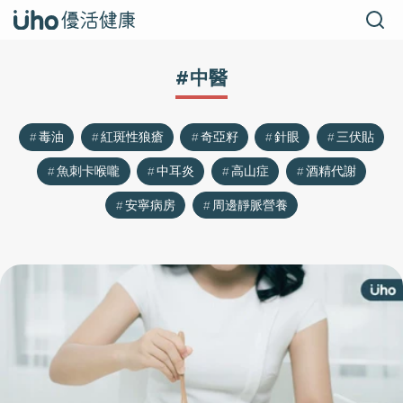
#中醫
毒油
紅斑性狼瘡
奇亞籽
針眼
三伏貼
魚刺卡喉嚨
中耳炎
高山症
酒精代謝
安寧病房
周邊靜脈營養