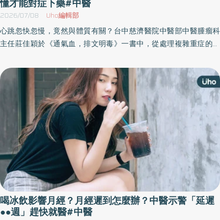
懂才能對症下藥#中醫
2026/07/08
Uho編輯部
心跳忽快忽慢，竟然與體質有關？台中慈濟醫院中醫部中醫腫瘤科
主任莊佳穎於《通氣血，排文明毒》一書中，從處理複雜重症的頂
尖臨床經驗出發，收錄多年的臨床經驗與真實案例，深入解析消化
道失衡、自律神經失調、代謝異常，到心血管、自體免疫等疑難重
症，讓讀者更了解如何恢復身體自癒力。以下為原書摘文：
喝冰飲影響月經？月經遲到怎麼辦？中醫示警「延遲
●●週」趕快就醫#中醫