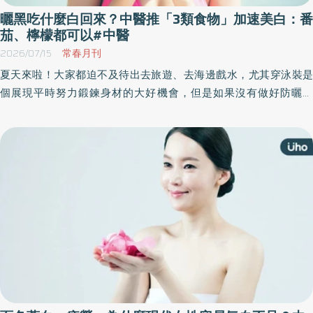
曬黑吃什麼白回來？中醫推「3類食物」加速美白：番
茄、檸檬都可以#中醫
2026/07/15
常春月刊
夏天來啦！大家都迫不及待出去旅遊、去海邊戲水，尤其穿泳裝是
個展現平時努力鍛鍊身材的大好機會，但是如果沒有做好防曬的
話，回去很有可能會直接「黑一階」。《優活健康網》此篇由中醫
分享美白的方法，建議可以吃滋陰養血、濡潤肌膚的食物來保養肌
膚，讓肌膚盡快變白。