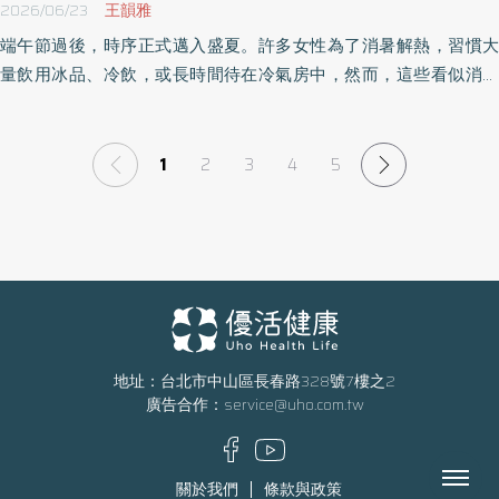
2026/06/23
王韻雅
端午節過後，時序正式邁入盛夏。許多女性為了消暑解熱，習慣大
量飲用冰品、冷飲，或長時間待在冷氣房中，然而，這些看似消暑
的生活習慣，可能成為月經「遲到」的原因之一。中醫師提醒，外
寒與內食生冷容易造成「寒濕凝滯」，影響子宮氣血循環，導致經
期紊亂，尤其偏寒體質的女性更要留意。
1
2
3
4
5
地址：台北市中山區長春路328號7樓之2
廣告合作：
service@uho.com.tw
Menu
關於我們
條款與政策