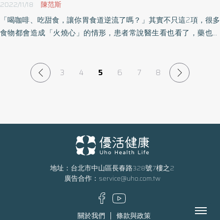
2022/11/18
陳范斯
「喝咖啡、吃甜食，讓你胃食道逆流了嗎？」其實不只這2項，很多
食物都會造成「火燒心」的情形，患者常說醫生看也看了，藥也吃
了，為什麼還是常常復發？營養師提醒，飲食是最重要的關鍵，究
竟哪些食物能吃、哪些不能吃，幫你彙整最強食物攝取指南。
3
4
5
6
7
8
地址：台北市中山區長春路328號7樓之2
廣告合作：
service@uho.com.tw
Menu
關於我們
條款與政策