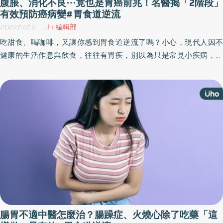
腹脹、消化不良⋯竟也是胃癌前兆！名醫揭「2階段」
有效預防癌病變#胃食道逆流
2022/12/18
Uho編輯部
吃甜食、喝咖啡，又讓你感到胃食道逆流了嗎？小心，現代人因不
健康的生活作息與飲食，往往有胃疾，別以為只是常見小疾病，還
有可能已經是末期胃癌徵兆。《如果不是那一次檢查，我已不在人
世》由10位癌症名醫聯合撰寫，試圖透過權威醫師的第一手觀察，
揭開癌症神秘面紗，分享正確篩檢知識。胃癌，可能真的與你想像
中的很不一樣。以下為原書摘文：
腸胃不適中醫怎麼治？腸躁症、火燒心除了吃藥「這