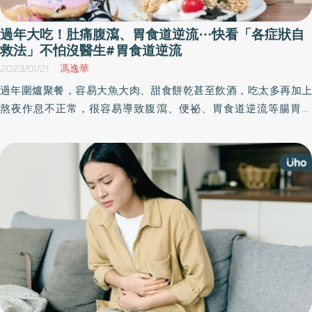
過年大吃！肚痛腹瀉、胃食道逆流⋯快看「各症狀自
救法」不怕沒醫生#胃食道逆流
2023/01/21
馮逸華
過年圍爐聚餐，容易大魚大肉、甜食餅乾甚至飲酒，吃太多再加上
熬夜作息不正常，很容易導致腹瀉、便祕、胃食道逆流等腸胃問
題；特別在年節醫院都休息，萬一不舒服卻找不到醫生，此時有哪
些自救方法來緩解腸胃不適呢？。營養師何埻安提醒，腸道是人體
最重要的免疫器官，以下統整年節常見3大「腸胃不適症狀」及「自
救緩解方法」。