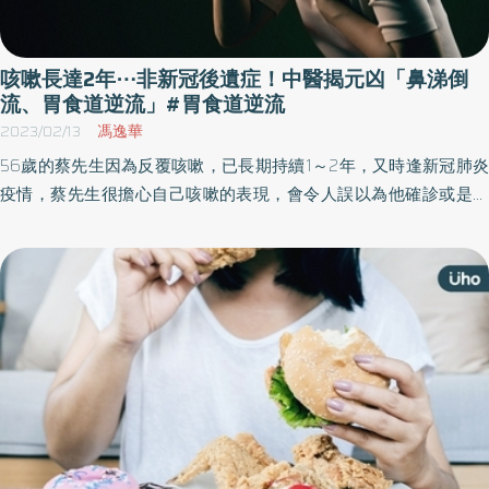
咳嗽長達2年⋯非新冠後遺症！中醫揭元凶「鼻涕倒
流、胃食道逆流」#胃食道逆流
2023/02/13
馮逸華
56歲的蔡先生因為反覆咳嗽，已長期持續1～2年，又時逢新冠肺炎
疫情，蔡先生很擔心自己咳嗽的表現，會令人誤以為他確診或是新
冠後遺症，而感到十分困擾。醫師提醒，引起慢性咳嗽的原因其實
有很多種，最主要2大原因為「鼻涕倒流」及「胃食道逆流」，經中
醫對症用藥調養月餘後，有效清痰、止鼻水，改善咳嗽症狀。