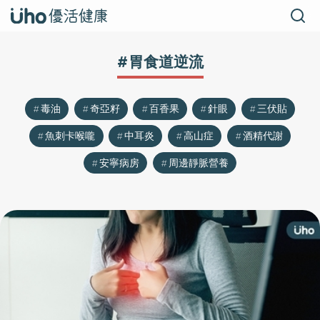
#胃食道逆流
毒油
奇亞籽
百香果
針眼
三伏貼
魚刺卡喉嚨
中耳炎
高山症
酒精代謝
安寧病房
周邊靜脈營養