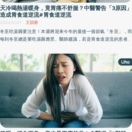
天冷喝熱湯暖身，竟胃痛不舒服？中醫警告「3原因」
造成胃食道逆流#胃食道逆流
2022/12/21
王韻雅
冬至吃湯圓要注意！本週將迎來今年的最後一個節氣「冬至」，而
每到冬至總是要吃湯圓應景。醫師建議，若是胃食道逆流的患者，
則要避免吃太多湯圓，不然可能會加重不舒服的狀況，另外也指出
胃食道逆流的症狀與預防之道，最好的預防就是從日常飲食做起。