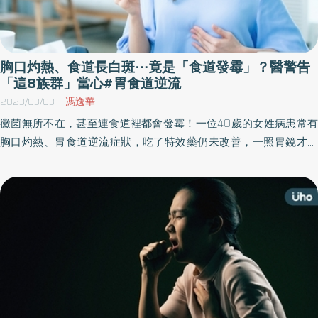
胸口灼熱、食道長白斑⋯竟是「食道發霉」？醫警告
「這8族群」當心#胃食道逆流
2023/03/03
馮逸華
黴菌無所不在，甚至連食道裡都會發霉！一位40歲的女姓病患常有
胸口灼熱、胃食道逆流症狀，吃了特效藥仍未改善，一照胃鏡才發
現食道像是發霉般，黏膜上分布密密麻麻的白色斑點，乍看之下，
會以為是食物的渣渣停留在食道上，醫師切片診斷為食道黴菌感
染，也就是食道發霉。