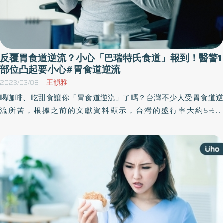
反覆胃食道逆流？小心「巴瑞特氏食道」報到！醫警1
部位凸起要小心#胃食道逆流
2023/03/08
王韻雅
喝咖啡、吃甜食讓你「胃食道逆流」了嗎？台灣不少人受胃食道逆
流所苦，根據之前的文獻資料顯示，台灣的盛行率大約5%～
24.6%，而且有越來越多的趨勢。若民眾有長年反覆的胃食道逆
流，可能導致「巴瑞特氏食道」，嚴重有可能演變成食道癌。對此
醫師建議，每年要複查胃鏡，積極服用藥物治療和注意生活習慣，
才能避免癌變的可能。