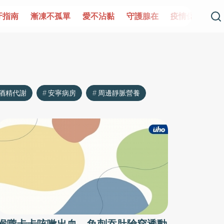
牙指南
漸凍不孤單
愛不沾黏
守護腺在
疫情保衛戰
酒精代謝
安寧病房
周邊靜脈營養
喉嚨卡卡咳嗽出血 魚刺吞肚險穿透動