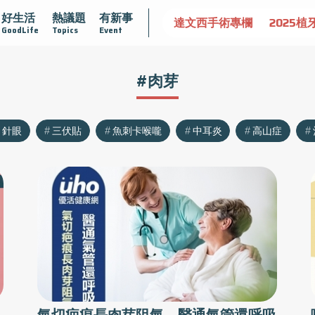
好生活
熱議題
有新事
認識攝護腺肥大
守護骨骼健康
達文西手術專欄
2025植
GoodLife
Topics
Event
#肉芽
針眼
三伏貼
魚刺卡喉嚨
中耳炎
高山症
氣切疤痕長肉芽阻氣 醫通氣管還呼吸