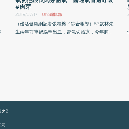
#肉芽
2019/07/17
Uho編輯部
（優活健康網記者張桂榕／綜合報導）67歲林先
色
生兩年前車禍腦幹出血，曾氣切治療，今年肺部
看
感染發炎有氣喘症狀，呼吸急促還出現異常的哮
肉
鳴，臺中慈濟醫院胸腔內科醫師邱國樑使用內視
健
鏡經口察看，發覺呼吸道接近聲帶位置異常狹
什
窄，氣管通道剩不到百分之十。原因是曾氣切的
直
氣管疤痕長滿肉芽組織，阻塞呼吸道。邱醫師採
助
用支氣管內視鏡移除病灶，特殊體質病人移除氣
切管可能引發氣管阻塞合併症，任何有呼吸症狀
應立即就醫。氣切依然可維持說話、進食等日常
生活互動「氣管切開術」，簡稱「氣切」，是從
樓之2
頸部做氣管切開後放至氣切套管的手術，建立一
個與外界連接的呼吸道，作為抽痰的管道或外接
限公司
呼吸器之用。做氣切的結果就是得一輩子依賴呼