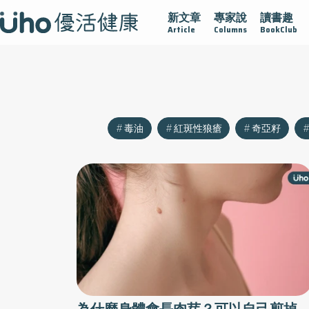
新文章
專家說
讀書趣
沾黏
守護腺在
疫情保衛戰
再生醫學
愛的未來視
Article
Columns
BookClub
毒油
紅斑性狼瘡
奇亞籽
為什麼身體會長肉芽？可以自己剪掉