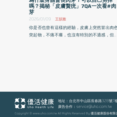
嗎？揭秘「皮膚贅疣」7QA一次看#肉
芽
2026/01/09
王韻雅
你是否也曾有這樣的經驗，皮膚上突然冒出肉
突起物，不痛不癢，也沒有特別的不適感，但
起來卻相當礙眼，其實，這種小突起俗稱「
芽」，醫學上則屬於皮膚贅疣的一種。《優活
康網》整理了關於肉芽的衛教知識，包括：為
麼會長肉芽？肉芽會不會自己消失？可不可以
接剪掉？以及肉芽的治療方式與預防方法，幫
民眾面對皮膚問題。
地址：台北市中山區長春路328號7
廣告合作：
service@uho.com.tw
Copyright © www.uho.com.tw All Rights Reserved By 優活健康股份有