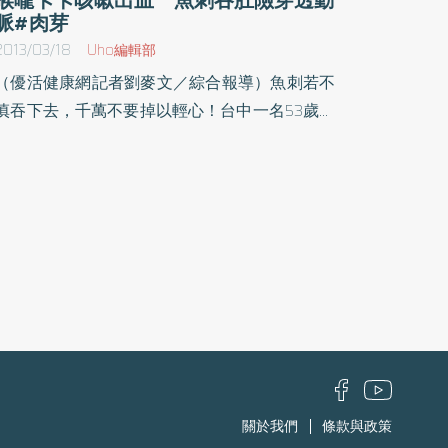
脈#肉芽
2013/03/18
Uho編輯部
（優活健康網記者劉麥文／綜合報導）魚刺若不
慎吞下去，千萬不要掉以輕心！台中一名53歲張
姓男子，去年11月用餐時不慎吃進一根魚刺，雖
然感覺喉嚨「卡卡」，但也沒多加理會。但卻開
始有咳嗽情形；約一個月後，咳嗽不但沒改善，
甚至出現咳出血絲，最後變成「咳血」。經醫師
檢查發現，右下肺葉支氣管第8分枝處「插著」
一根魚刺，用支氣管鏡企圖將魚刺拔除，卻發現
魚刺已被肉芽組織包覆，且輕輕觸動就很容易出
血。署立台中醫院胸腔外科主任葉周明表示，不
慎吞進魚刺雖屬常見，但如此「深入」，且已長
出肉芽包覆，實不常見。可能是因張先生咳嗽，
慢慢的將魚刺往深部推進，最後「卡」在右下肺
關於我們
條款與政策
葉支氣管第8分枝，並長出肉芽組織包覆整隻魚