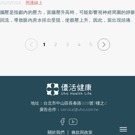
2025/11/24
照護線上
腦壓是指顱內的壓力，當腦壓升高時，可能影響視神經周圍的靜脈
回流，導致眼內房水排出受阻，使眼壓上升。因此，當出現頭痛、
嘔吐、視力模糊等症狀時，可能不僅是單純的眼壓問題，也需考慮
腦壓是否過高。《優活健康網》特摘此篇分享腦壓高的原因、症狀
與治療，幫助民眾理解腦壓的影響。
1
2
3
4
5
地址：台北市中山區長春路328號7樓之2
廣告合作：
service@uho.com.tw
Menu
關於我們
條款與政策