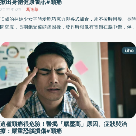
揪出身體健康警訊#頭痛
2025/11/25
馮逸華
15歲的林姓少女平時愛吃巧克力與各式甜食，常不按時用餐、長時
間空腹，長期飽受偏頭痛困擾，發作時就像有電鑽在腦中鑽，伴隨
噁心、畏光與怕吵，痛到完全無法思考，爸媽以為它只是課業壓力
大。就醫後確診為青少年偏頭痛，以急性期止痛藥與預防性藥物雙
軌治療，透過多重整合照護，患者終於重返校園，正常學習及參與
社團互動。
這種頭痛很危險！醫揭「腦壓高」原因、症狀與治
療：嚴重恐腦損傷#頭痛