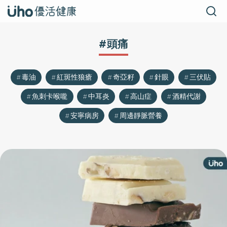
#頭痛
毒油
紅斑性狼瘡
奇亞籽
針眼
三伏貼
魚刺卡喉嚨
中耳炎
高山症
酒精代謝
安寧病房
周邊靜脈營養