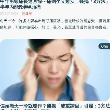
中年男頭痛長達月餘⋯痛到坐立難安！醫揭「2方法」
半年內能改善#頭痛
2025/12/04
馮逸華
冬天一冷，許多人容易出現頭痛症狀，輕微時或許能忍受，但若疼
痛加劇，可能伴隨噁心、想吐、畏光，甚至連耳邊的噪音都會在腦
中被放大，讓身心極度不適。32歲的王先生頭痛纏身已經長達1個
月，就診經醫師評估後，透過日常頭痛紀錄與規律用藥，3個月後獲
顯著改善。
偏頭痛天一冷就發作？醫揭「雙重誘因」引爆：3方法