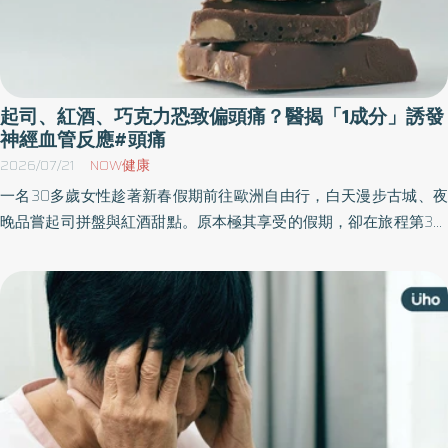
起司、紅酒、巧克力恐致偏頭痛？醫揭「1成分」誘發
神經血管反應#頭痛
2026/07/21
NOW健康
一名30多歲女性趁著新春假期前往歐洲自由行，白天漫步古城、夜
晚品嘗起司拼盤與紅酒甜點。原本極其享受的假期，卻在旅程第3天
開始出現劇烈頭痛，伴隨噁心。起初以為只是時差與疲勞所致，但
返台後症狀仍反覆發作，直到就醫後才發現，這竟與旅途中連日攝
取熟成與發酵食物有關。《優活健康網》特摘此篇分享發酵食物的
風險。