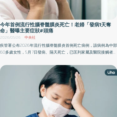
今年首例流行性腦脊髓膜炎死亡！老婦「發病1天奪
命」醫曝主要症狀#頭痛
2026/05/26
中央社
疾管署公布2026年流行性腦脊髓膜炎首例死亡病例，該病例為中部
60多歲女性，5月7日發病、隔天死亡，已匡列家屬及醫院接觸者共
20名，均預防性投藥，並將追蹤健康情形至5月18日。疾管署防疫
醫師表示，流腦病程進展快速，若出現發燒、頭痛、頸部僵硬等症
狀，應儘速就醫。