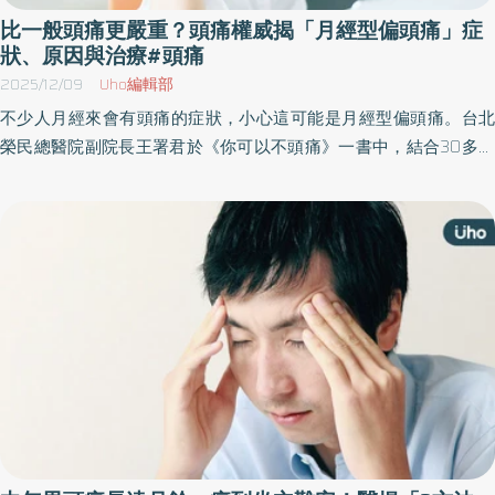
比一般頭痛更嚴重？頭痛權威揭「月經型偏頭痛」症
狀、原因與治療#頭痛
2025/12/09
Uho編輯部
不少人月經來會有頭痛的症狀，小心這可能是月經型偏頭痛。台北
榮民總醫院副院長王署君於《你可以不頭痛》一書中，結合30多年
臨床經驗與診間真實案例，帶領讀者認識頭痛、紀錄頭痛、管理頭
痛，並找頭痛的根本原因，改善長年反覆發作的頭痛困擾。以下為
原書摘文：