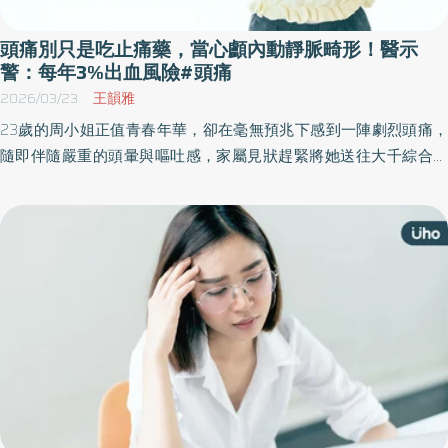
頭痛別只是吃止痛藥，當心顱內動靜脈畸形！醫示
警：每年3%出血風險#頭痛
2026/03/23
王韻雅
23歲的周小姐正值青春年華，卻在毫無預兆下感到一陣劇烈頭痛，
隨即伴隨嚴重的頭暈與嘔吐感，家屬見狀趕緊將她送往大千綜合醫
院急診。經腦部電腦斷層掃描，醫師赫然發現其左側腦部有出血跡
象，且出血位置極其不尋常⋯⋯