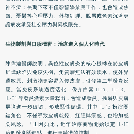
神不濟；長期下來不僅影響學業與工作，也會造成焦
慮、憂鬱等心理壓力。外觀紅腫、脫屑或色素沉著更
讓病友承受社交壓力與異樣眼光。
生物製劑與口服標靶：治療進入個人化時代
陳偉迪醫師說明，異位性皮膚炎的核心機轉在於皮膚
屏障缺陷與免疫失衡。角質層無法有效鎖水，使外界
過敏原、刺激物更容易入侵皮膚，引發第二型發炎反
應。當免疫系統過度活化，像介白素 IL-4、IL-13、
IL-31 等發炎激素大量釋出，會造成發炎、搔癢與皮膚
屏障進一步破壞，形成惡性循環。其中 IL-13 扮演關
鍵角色，不僅導致皮膚乾燥、紅腫與癢感，也增加感
染風險。「正因如此，近年治療藥物開始鎖定 IL-13
這個發炎關鍵點，進行更精準的控制。」