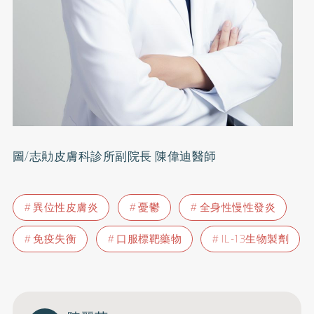
圖/志勛皮膚科診所副院長 陳偉迪醫師
異位性皮膚炎
憂鬱
全身性慢性發炎
免疫失衡
口服標靶藥物
IL-13生物製劑