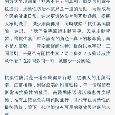
的方式呈現細菌「無所不在」的真相。戴嘉言副院長
也提到，抗藥性防治不該只是一週的活動，而應成為
全民的健康日常。這次更透過影片與互動遊戲，提醒
大家勤洗手、減少細菌傳播，同時破除「抗生素萬能
論」迷思。「我們希望醫師主動宣導、民眾主動學
習，讓抗生素回歸它該有的角色—真正的救命藥，而
不是方便藥。」黃崇豪醫師也特別提醒民眾牢記「三
問原則」—是否有開抗生素？要吃多久？服藥時該注
意什麼？在診間多問一句，就能少一分風險。
抗藥性防治是一場全民健康行動。從個人的用藥習
慣、疫苗接種，到醫療端的制度監控，每一個環節都
影響著抗藥性的發展。高醫團隊透過活動也再度呼
籲，唯有正確觀念與與預防並行，才能守住抗藥性的
最後防線，讓下一代仍能擁有可用的藥物與健康的未
來。