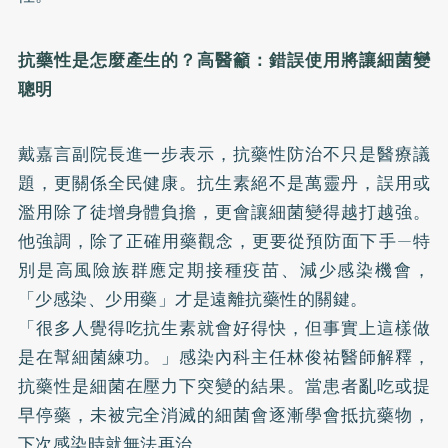
抗藥性是怎麼產生的？高醫籲：錯誤使用將讓細菌變
聰明
戴嘉言副院長進一步表示，抗藥性防治不只是醫療議
題，更關係全民健康。抗生素絕不是萬靈丹，誤用或
濫用除了徒增身體負擔，更會讓細菌變得越打越強。
他強調，除了正確用藥觀念，更要從預防面下手—特
別是高風險族群應定期接種疫苗、減少感染機會，
「少感染、少用藥」才是遠離抗藥性的關鍵。
「很多人覺得吃抗生素就會好得快，但事實上這樣做
是在幫細菌練功。」感染內科主任林俊祐醫師解釋，
抗藥性是細菌在壓力下突變的結果。當患者亂吃或提
早停藥，未被完全消滅的細菌會逐漸學會抵抗藥物，
下次感染時就無法再治。