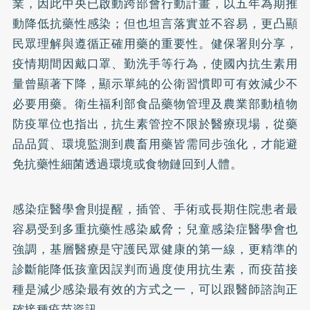
業，因此中央已啟動跨部會行動計畫，以五年為期推
動降低抗藥性感染；但也坦言落實並不容易，更凸顯
民眾理解與遵循正確用藥的重要性。健保署則分享，
疫情期間因戴口罩、勤洗手等行為，使國內抗生素用
量曾顯著下降，顯示單純的公衛習慣即可有效減少不
必要用藥。衛生福利部食品藥物管理及農業部動植物
防疫單位也指出，抗生素管控不限於醫療現場，從藥
品品質、環境監測到農畜用藥皆需同步強化，才能避
免抗藥性細菌透過環境或食物鏈回到人體。
感染症醫學會則提醒，插管、手術或長期住院患者最
容易受到多重抗藥性感染威脅；兒童感染症醫學會也
強調，基層醫療是守護民眾健康的第一線，更精準的
診斷能降低孩童因誤判而過度使用抗生素，而疫苗接
種是減少感染最有效的方式之一，可以跟醫師諮詢正
確接種疫苗資訊。