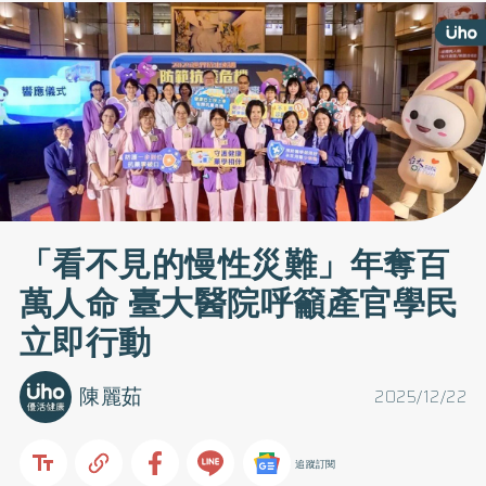
「看不見的慢性災難」年奪百
萬人命 臺大醫院呼籲產官學民
立即行動
陳麗茹
2025/12/22
追蹤訂閱