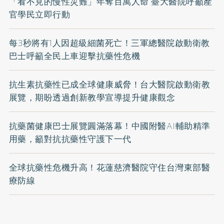
「看不見的慢性災難」年奪百萬人命 臺大醫院呼籲產
官學民立即行動
每3秒將有1人因超級細菌死亡！三軍總醫院啟動衛教
巴士呼籲全民上車迎擊抗藥性危機
抗生素抗藥性已成全球健康威脅！台大醫院啟動衛教
展覽，期盼透過創新教學宣導提升健康觀念
抗藥菌健康巴士展覽圓滿落幕！中國附醫AI輔助精準
用藥，籲對抗抗藥性守護下一代
全球抗藥性危機升高！花蓮慈濟醫院守住台灣東部醫
療防線