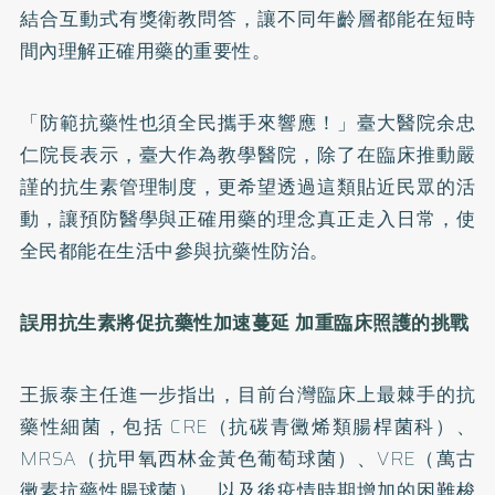
結合互動式有獎衛教問答，讓不同年齡層都能在短時
間內理解正確用藥的重要性。
「防範抗藥性也須全民攜手來響應！」臺大醫院余忠
仁院長表示，臺大作為教學醫院，除了在臨床推動嚴
謹的抗生素管理制度，更希望透過這類貼近民眾的活
動，讓預防醫學與正確用藥的理念真正走入日常，使
全民都能在生活中參與抗藥性防治。
誤用抗生素將促抗藥性加速蔓延
加重臨床照護的挑戰
王振泰主任進一步指出，目前台灣臨床上最棘手的抗
藥性細菌，包括 CRE（抗碳青黴烯類腸桿菌科）、
MRSA（抗甲氧西林金黃色葡萄球菌）、VRE（萬古
黴素抗藥性腸球菌），以及後疫情時期增加的困難梭