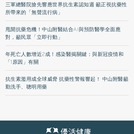
三軍總醫院搶先響應世界抗生素認知週 籲正視抗藥性
所帶來的「無聲流行病」
甩開抗藥危機！中山附醫結合AI與預防醫學全面應
對，籲民眾「立即行動」
年死亡人數增近2成！感染醫揭關鍵：與新冠疫情和
「1原因」有關
抗生素濫用成全球威脅 抗藥性警報響起！ 中山附醫籲
勤洗手、聰明用藥