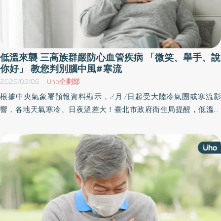
低溫來襲 三高族群嚴防心血管疾病 「微笑、舉手、說
你好」 教您判別腦中風#寒流
2026/02/06
Uho企劃部
根據中央氣象署預報資料顯示，2月7日起受大陸冷氣團或寒流影
響，各地天氣寒冷、日夜溫差大！臺北市政府衛生局提醒，低溫會
導致血液濃稠度增加、血壓不穩定，易誘發心臟病及急性中風，臺
北市政府衛生局黃建華局長呼籲民眾要加強保暖，尤其三高患者(高
血壓、高血糖、高血脂)及長者，更應加強防範，掌握保暖與辨識徵
兆的關鍵時刻。 護心保暖 注意危險時段 心血管疾病發生與氣溫變化
息息相關，尤其在清晨5至6時，及晚上8至9時，血管最容易因低溫
收縮導致血壓劇烈變化，提醒民眾要注意以下幾點事項： 外出時帽
子、口罩、手套及保暖衣物不可少，特別注意頭頸部及四肢末端的
溫控。 剛起床後的活動勿過於急促，先補充溫開水，身體活動以溫