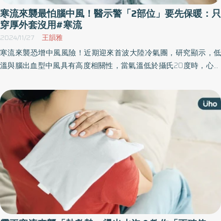
寒流來襲最怕腦中風！醫示警「2部位」要先保暖：只
穿厚外套沒用#寒流
2024/11/27
王韻雅
寒流來襲恐增中風風險！近期迎來首波大陸冷氣團，研究顯示，低
溫與腦出血型中風具有高度相關性，當氣溫低於攝氏20度時，心房
顫動引發血栓所造成的栓塞性中風風險亦顯著升高；尤其寒流來襲
時，氣溫低於攝氏10度，更容易導致中風，呼籲若有相關症狀應盡
快就醫。