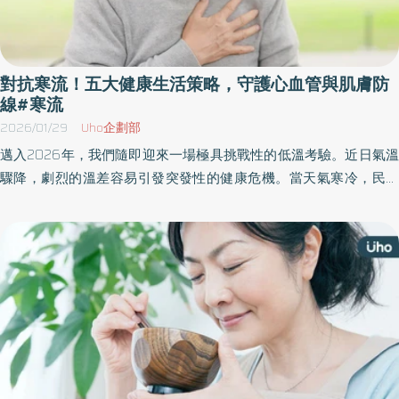
和漸進方式慢慢增加。 勤喝溫開水、多攝取蔬果等高纖食物、節制
飲酒，避免突然用力、緊張、興奮及突然的激烈運動等。 避免於飯
後或飲酒後立即泡湯或洗澡。泡湯溫度勿超過40度，飯後2小時後再
進行為宜！ 避開酷寒與早晚的高風險時段運動，避免在寒冬大清早
對抗寒流！五大健康生活策略，守護心血管與肌膚防
外出運動，用餐後應至少隔1個小時，待食物消化後再運動。 規律服
線#寒流
藥、定期回診；戒菸、控制體重、均衡飲食、規律運動。 外出要隨
2026/01/29
Uho企劃部
身帶著病歷卡與緊急用藥，如醫師有開給緊急備用藥品，應隨身攜
邁入2026年，我們隨即迎來一場極具挑戰性的低溫考驗。近日氣溫
帶。 心臟病及中風徵兆莫輕忽，請立即就醫 出現胸悶、胸痛、手臂
驟降，劇烈的溫差容易引發突發性的健康危機。當天氣寒冷，民眾
疼痛、呼吸困難及頭暈等症狀，很有可能是心臟病急性發作，應立
往往長時間待在室內避寒，導致活動量減少、飲食容易過量。對於
即就醫接受治療。為協助民眾快速辨識腦中風徵兆，衛生福利部國
家中有長輩，或患有高血壓、高血糖、高血脂及心血管疾病的族群
民健康署提供簡易判別口訣「微笑、舉手、說你好」：(1)微笑：是
而言，冬日保健刻不容緩。 台灣屬於夏長冬短、暖濕多變的海島型
否有嘴角歪斜臉不對稱。(2)舉手：平舉雙臂，是否無力下垂。(3)說
氣候，長期處於這種環境下，「忽冷忽熱」往往是身體最可怕的隱
你好：是否說話不清楚。如出現以上任一症狀，請不要自行開車，
形殺手。抗衰專家陳松義醫師指出，人體的保護機制為了保暖，會
應立刻撥打119，並記下發作時間，3小時內迅速就醫，把握黃金治
使血管收縮以減少熱能散失；然而，血管一旦收縮，周邊阻力便會
療期。 「722」血壓管理測量密碼 掌握自己的血壓狀況，預防慢性
增加，心臟需要更費力才能輸送血液，導致血壓上升。因此，許多
病發生。衛生福利部國民健康署建議，高血壓患者應落實「722」量
人在冬天常感到血壓波動較大，三高族群、心血管疾病患者或長期
血壓原則：「7」連續7天量測、「2」早上起床後、晚上睡覺前各量
臥床者，更需提高警覺。 陳松義院長特別提出「低溫保健5大策