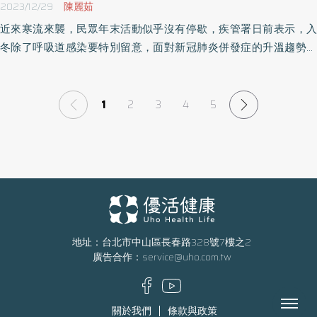
2023/12/29
陳麗茹
近來寒流來襲，民眾年末活動似乎沒有停歇，疾管署日前表示，入
冬除了呼吸道感染要特別留意，面對新冠肺炎併發症的升溫趨勢，
預估一月中下旬更可能進入流行高峰。醫師表示，面對新冠肺炎是
一種新的百年疾病議題，在全球都奮力對抗的同時，更要注意病毒
株有相當大的變異性，因此，民眾預先做好防護、施打疫苗才是最
1
2
3
4
5
好的預防之道。 臺灣家庭醫學醫學會監事李祥和醫師表示，新冠肺
炎XBB病毒變異株最大的特點就是具免疫逃脫的特性，因此預防疾
病最大的關鍵就是要有新的抗體；世界衛生組織5月份便已建議以
XBB延伸譜系作為新疫苗抗原成分，以提升對抗病毒株的免疫保護
力。 不少民眾會認為已經打過幾劑疫苗，或是染疫過1、2次應該沒
事，李祥和醫師解釋，病毒一直持續變化，人的身體不可能有數萬
種抵抗力，每次確診COVID-19症狀可能都不同，這也是必須持續施
地址：台北市中山區長春路328號7樓之2
打疫苗的原因。 從職場防疫、家庭防護來說都應全面施打 從統計數
廣告合作：
service@uho.com.tw
據觀察可看出，新冠肺炎的重症度事實上比流感更嚴重，從家醫科
角度來看，不只是高危險族群，從職場防疫、家庭防護的角度來
Menu
說，民眾都應施打最新疫苗。李祥和醫師說明，目前因應新冠肺炎
關於我們
條款與政策