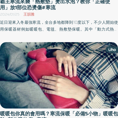
霸王寒流來襲「熱敷墊」燙出水泡？教你「正確使
用」放1部位恐燙傷#寒流
2024/01/25
王韻雅
近日迎來入冬最強寒流，全台多地都降到10度以下，不少人開始使
用保暖器材例如暖暖包、電毯、熱敷墊保暖。其中「動力式熱敷
墊」屬於第一等級醫療器材，能促進血液循環、舒緩肌肉痠痛的效
果，但使用時也要注意正確用法，才不會燙傷。
暖暖包你真的會用嗎？寒流保暖「必備5小物」暖暖包