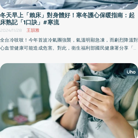
有充足且高品質的深層睡眠，才能讓細胞進行修復工程，確保隔日
醒來精神飽滿，維持良好的免疫力與代謝功能。 五、覺察情緒與警
冬天早上「賴床」對身體好！寒冬護心保暖指南：起
訊：黃金救援時刻 穩定情緒： 避免情緒大起大落，減少心臟負擔。
床熟記「1口訣」#寒流
警覺症狀： 若出現胸悶、胸痛、頭暈、心悸、喘不過氣、半身無力
2024/11/28
王韻雅
等徵兆，切勿輕忽，應立即就醫檢查。 陳松義醫師的小叮嚀：平時
全台冷吱吱！今年首波冷氣團強襲，氣溫明顯急凍，而劇烈降溫對
多保養，健康活到老 面對寒冬，除了上述五點策略，陳院長也提醒
心血管健康可能造成危害。對此，衛生福利部國民健康署分享「寒
大家，健康是一場馬拉松。維持「健康飲食、規律運動、充足睡
冬護心指南」，讓民眾在寒冷的冬季裡，保持溫暖舒適，減少對心
眠、紓壓減重、定期健檢」的生活型態，才是抵禦寒流與疾病最堅
血管的負擔；國康署署長吳昭軍也提醒，低溫或溫度驟降都會造成
實的盾牌。 圖/抗衰專家 陳松義醫師
血管收縮，容易使血壓上升，在長者尤其明顯，有服藥的民眾建議
規律服藥。