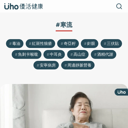
#寒流
毒油
紅斑性狼瘡
奇亞籽
針眼
三伏貼
魚刺卡喉嚨
中耳炎
高山症
酒精代謝
安寧病房
周邊靜脈營養