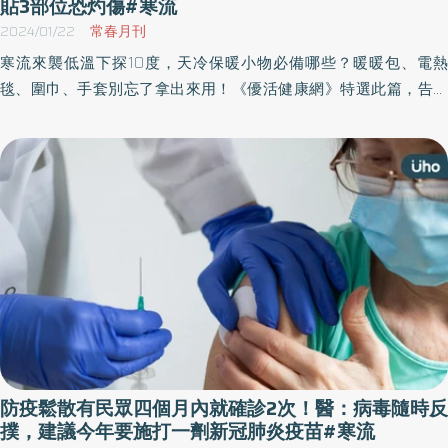
貼3部位恐灼傷#寒流
2024/01/22
常春月刊
寒流來襲低溫下探10度，天冷保暖小物必備哪些？暖暖包、電熱
毯、圍巾、手套別忘了拿出來用！《優活健康網》特選此篇，告訴
民眾保暖小物的正確使用方法及注意事項，例如黏貼式暖暖包應避
免貼在3部位，才不會傷害皮膚、燙傷或灼傷，電器使用上也要留意
用電安全，讓您能夠暖呼呼又安心地度過整冬天。
防疫鬆散有民眾四個月內就確診2次！醫：病毒隨時反
撲，建議今年要施打一劑新冠肺炎疫苗#寒流