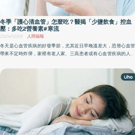
1次、「2」每次量2遍，透過「定期量測」清楚掌握血壓變化狀況，
略」，助您安度寒冬： 一、守護「血管彈性」：緩解溫差衝擊 首重
做好血壓管理。相關訊息請撥打臺北市民當家熱線1999（外縣市
保暖： 重點保護頭、頸、手、腳等末梢部位，避免血管因進出室內
02-2720-8889）轉1804及洽詢臺北市十二區健康服務中心或上臺
外溫差過大而劇烈收縮。 緩身起床： 早晨醒來建議在被窩中多賴床
冬季「護心清血管」怎麼吃？醫揭「少鹽飲食」控血
北市政府衛生局網站（https://health.gov.taipei)查詢。
5分鐘，稍微活動四肢暖身後再下床，避免姿勢性低血壓或冷空氣刺
壓：多吃2營養素#寒流
激。 二、優化飲食與生活習慣：內在保養 足量飲水： 定時補充溫開
2024/12/09
人間福報
水（除限水族群外），促進血液循環，降低血液濃稠度。 清淡飲
冬天是心血管疾病的好發季節，尤其近日早晚溫差大，恐替心血管
食： 掌握低油、低鹽、低糖原則，並攝取適量優質蛋白與膳食纖
帶來不定時炸彈，家裡有老人家、三高患者或有心血管疾病的人，
維。 戒菸限酒： 尼古丁與過量酒精皆會增加血管損傷風險，應盡量
要注意保暖禦寒。《優活健康網》特摘此篇分享冬天的護心秘訣，
避免。 規律作息： 確保充足睡眠，避免熬夜導致生理時鐘紊亂。 監
除了保暖、定期量測血壓外，也要注意飲食習慣，少鹽飲食可以幫
控數值： 三高患者務必按時服藥，並定期量測血壓、血糖。 三、預
助穩定血壓。
防「冬季乾癢」：強化肌膚屏障 正確洗沐： 寒流來襲，洗熱水澡雖
然舒服，但水溫過高會帶走保護表皮的天然油脂，引發紅斑、脫屑
與劇癢。建議水溫控制在 38°C 左右，洗完澡趁身體微濕時，立即塗
抹含植物油成分的滋養霜鎖住水分。 環境保濕： 長時間待在暖氣房
容易讓呼吸道黏膜變脆弱。建議在室內放置一杯水或使用加濕器，
維持環境濕度，這對保護呼吸道與肌膚至關重要。 四、打造「修復
型睡眠」：重啟身體活力 睡眠不只是休息，更是身體的修復期。擁