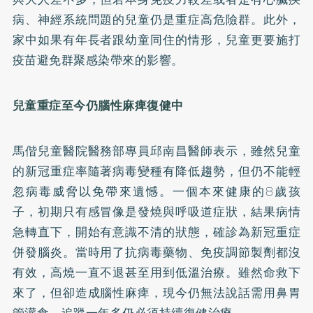
病、神經系統問題的兒童仍是重症高危險群。此外，
家中如果有年長者跟幼童同住的情形，兒童更要施打
疫苗避免群聚感染帶來的影響。
兒童重症至今仍腦性麻痺復健中
馬偕兒童醫院醫務部專員邱南昌醫師表示，雖然兒童
的新冠重症率隨著病毒變種有降低趨勢，但仍不能輕
忽病毒威脅以免帶來遺憾。一個本來健康的8歲孩
子，初期只有感冒像是發燒與呼吸道症狀，結果病情
急轉直下，開始有意識不清的狀態，確診為新冠重症
併發腦炎。當時用了抗病毒藥物、免疫調節製劑都沒
有效，高燒一直不退甚至用到低溫治療。雖然命救下
來了，但卻造成腦性麻痺，現今仍無法說話需用鼻胃
管灌食，追蹤一年多仍必須持續復健治療。