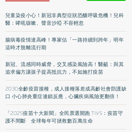
兒童染疫小心！新冠非典型症狀恐釀呼吸危機！兒科
醫：哮吼咳嗽、聲音沙啞 不容輕忽
腸病毒疫情達高峰！專家估「一路持續到跨年」明年
這時才脫離流行期
新冠、流感同時威脅，交叉感染風險高！醫籲：與其
追求偏方讓孩子提高抵抗力，不如施打疫苗
2030全齡疫苗接種，成人接種落差成高齡社會防護缺
口 小心肺炎重症連鎖反應，心臟疾病風險更翻倍！
「2025疫苗十大新聞」全民票選開跑 TIVS：疫苗守
護不間斷 全球每年可拯救數百萬生命