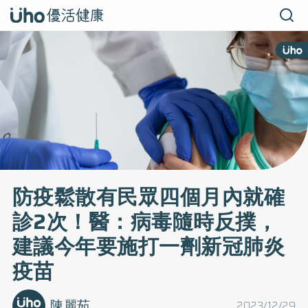
防疫鬆散有民眾四個月內就確
診2次！醫：病毒隨時反撲，
建議今年要施打一劑新冠肺炎
疫苗
陳麗茹
2023/12/29