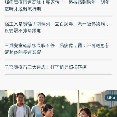
腸病毒疫情達高峰！專家估「一路持續到跨年」明年
這時才脫離流行期
宿主又是蝙蝠！南韓列「立百病毒」為一級傳染病，
疾管署不排除跟進
三成兒童確診後久咳不停、易疲倦，醫：不可輕忽新
冠肺炎的長遠影響
子宮頸疫苗三大迷思！打了還是照樣罹癌