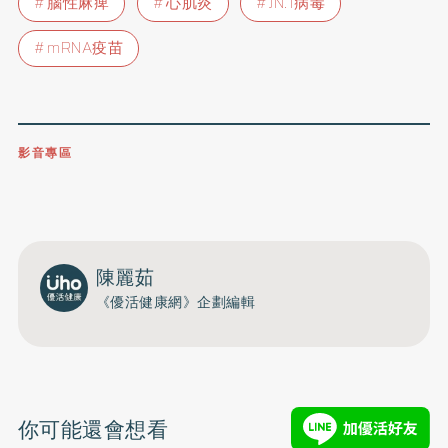
腦性麻痺
心肌炎
JN.1病毒
mRNA疫苗
影音專區
0809-091-257
立即撥打服務專線
開啟聲音
陳麗茹
《優活健康網》企劃編輯
你可能還會想看