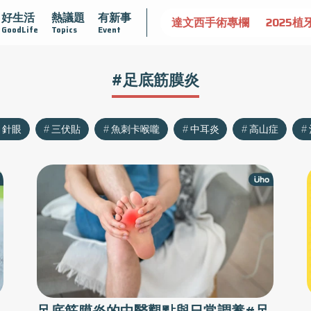
好生活
熱議題
有新事
認識攝護腺肥大
守護骨骼健康
達文西手術專欄
2025植
GoodLife
Topics
Event
#足底筋膜炎
針眼
三伏貼
魚刺卡喉嚨
中耳炎
高山症
足底筋膜炎的中醫觀點與日常調養#足