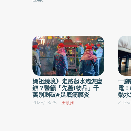
媽祖繞境》走路起水泡怎麼
一腳
辦？醫籲「先蓋1物品」千
電！
萬別刺破#足底筋膜炎
熱水
2025/03/25
王韻雅
2025/