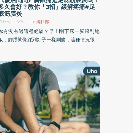
多久會好？教你「3招」緩解疼痛#足
底筋膜炎
2025/09/26
Uho編輯部
你有沒有過這種經驗？早上剛下床一腳踩到地
板，腳跟就像踩到釘子一樣劇痛，這種情況很可
能是「足底筋膜炎」在作怪。足底筋膜炎是現代
人常見的足部問題，尤其是長時間站立、運動量
大或穿著不合適鞋款的人。你是否會好奇：腳跟
痛是足底筋膜炎嗎？如何挑合適的鞋？該如何治
療呢？快跟著Podcast《優活問問》一起了解足
底筋膜炎的症狀、治療以及自我照護方法。