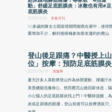
動」舒緩足底筋膜炎：冰敷也有用#足
底筋膜炎
2025/11/24
常春月刊
50多歲的陳女士因疫情期間都窩在家中，使得
重增加不少，解封後積極参加朋友邀約的爬山
動，幾天下來走了好幾公里的山路，結果腿痠
麻；有天早上睡醒，腳底板下床踏地的瞬間刺
登山後足跟痛？中醫授上山
不堪，跛行一段時間才緩解，到醫院門診才
位」按摩：預防足底筋膜炎
道，原來是患上足底筋膜炎。《優活健康網》
選此篇，物理治療師教居家伸展運動來增強
2025/06/16
馮逸華
力。
夏天許多人喜歡將登山作為休閒運動，揮灑汗水
美景總能洗滌身心。然而爬完山後回家休息，隔
小心惱人的足底筋膜炎找上門！中醫師提醒，為
炎或足跟痛的困擾，登山前後可以按摩湧泉穴、
改善。