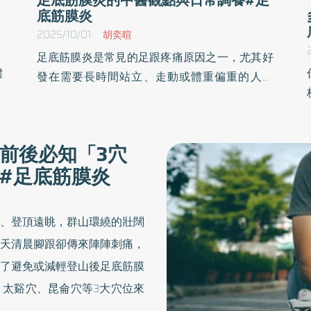
底筋膜炎
2025/10/01
胡奕暄
足底筋膜炎是常見的足跟疼痛原因之一，尤其好
體
發在需要長時間站立、走動或體重偏重的人身
活
上。足底筋膜從腳跟一路延伸到腳趾，幫助維持
腳
足弓與吸收震盪。如果因為過度使用、長時間負
痛
重，或鞋子支撐不佳，筋膜就會反覆拉扯、發炎
前後必知「3穴
知
受傷，產生足跟痛。初鳴堂中醫診所院長周大翔
#足底筋膜炎
特
中醫師表示典型症狀就是「早上起床踩地第一步
肌
最痛」，走一走會稍微緩解，但久站或走多了又
會加重。嚴重時甚至會影響走路姿勢，進而造成
、登頂遠眺，群山環繞的壯闊
膝蓋、腰部的連鎖不適。 中醫雖然沒有「足底筋
天清晨腳跟卻傳來陣陣刺痛，
膜炎」這個病名，但類似於「腳跟痛」「腳跟骨
了避免或減輕登山後足底筋膜
刺」的描述早已存在。常見病因包含「 久勞傷
太谿穴、昆侖穴等3大穴位來
筋」，指長時間站立或走動，損傷足底筋脈，導
致氣血不暢，產生疼痛。周大翔中醫師說明不良