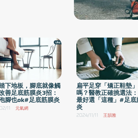
的生活習慣也會造成疼痛，例如飲食油膩，體內
濕熱偏重，會累積在下肢，造成筋絡阻塞。再來
就是「氣血不足」，體質虛弱、氣血生化不足，
筋脈失去濡養，也會出現足底隱隱作痛。治療思
路多半以「活血化瘀、舒筋通絡、祛濕止痛」為
主。中藥調理依體質加減藥方，例如活血化瘀的
桃仁、紅花，或補氣養血的黃耆、當歸。另外針
灸治療也是常見的選項，常針刺在阿是穴（疼痛
點）、太谿、崑崙、承山等，疏通經絡，緩解足
踏下地板，腳底就像觸
扁平足穿「矯正鞋墊」
跟壓力。亦可加入艾灸或溫熱療法，溫經散寒、
改善足底筋膜炎3招：
嗎？醫教正確挑選法：
促進血液循環。 醫案分享 周大翔中醫師分享38
泡腳也ok#足底筋膜炎
最好選「這種」#足底
歲女性，職業為牙醫助理需長時間站立，左足跟
炎
02/11
元氣網
疼痛已數月。曾嚴重需藥立即消炎針注射才能緩
2024/11/11
王韻雅
解，但效果僅暫時。主要症狀是清晨起床踩地時
疼痛明顯，久站後亦加劇，BMI 28，屬於體重
偏高族群。來中醫求診後，予以中藥調理以活血