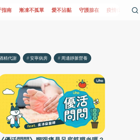
牙指南
漸凍不孤單
愛不沾黏
守護腺在
疫情保衛戰
酒精代謝
安寧病房
周邊靜脈營養
《優活問問》腳跟痛是足底筋膜炎嗎？