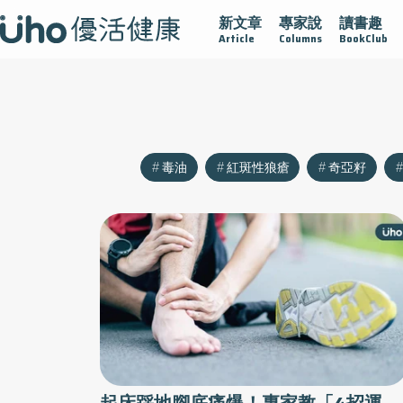
新文章
專家說
讀書趣
沾黏
守護腺在
疫情保衛戰
再生醫學
愛的未來視
Article
Columns
BookClub
毒油
紅斑性狼瘡
奇亞籽
起床踩地腳底痛爆！專家教「4招運