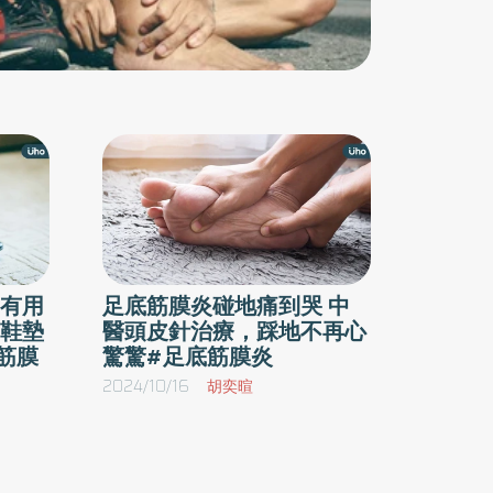
有用
足底筋膜炎碰地痛到哭 中
鞋墊
醫頭皮針治療，踩地不再心
筋膜
驚驚#足底筋膜炎
2024/10/16
胡奕暄