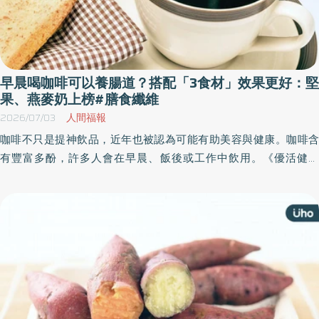
早晨喝咖啡可以養腸道？搭配「3食材」效果更好：堅
果、燕麥奶上榜#膳食纖維
2026/07/03
人間福報
咖啡不只是提神飲品，近年也被認為可能有助美容與健康。咖啡含
有豐富多酚，許多人會在早晨、飯後或工作中飲用。《優活健康
網》特摘此篇，根據日本美容健康網站Tsuyaplus報導，日本美養食
物創作者、中醫藥膳師岩田真奈美指出，若想培養「腸活」習慣，
早晨喝一杯熱咖啡，或許能成為簡單的日常方法。