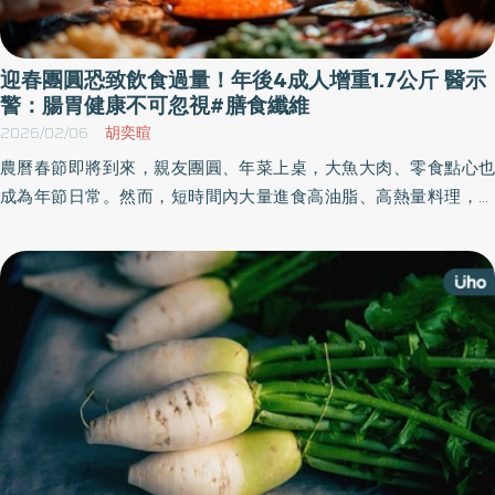
迎春團圓恐致飲食過量！年後4成人增重1.7公斤 醫示
警：腸胃健康不可忽視#膳食纖維
2026/02/06
胡奕暄
農曆春節即將到來，親友團圓、年菜上桌，大魚大肉、零食點心也
成為年節日常。然而，短時間內大量進食高油脂、高熱量料理，不
僅會反映在體重變化上，也容易增加腸胃負擔。肝膽腸胃科楊士豪
醫師特別提醒，民眾在享受年節美食、歡慶團圓的同時，也別忽略
消化道健康的重要性。 團圓美食危機！蔬果攝取不足+高油飲食 腸
胃壓力拉警報 春節期間，油炸食物、年節點心、含糖飲料的頻繁攝
取，都容易導致熱量攝取過剩。根據衛福部國健署統計，約四成民
眾在節後體平均增加1.7公斤1，凸顯年節高熱量飲食對身體造成的影
響。楊士豪醫師也表示，節後門診中，常有民眾出現脹氣、排便不
順等腸胃不適症狀，不僅影響生活品質，更反映出消化道在年節期
間承受的負擔明顯增加。 楊士豪醫師進一步提醒，造成腸胃不適的
關鍵，除了吃得多，更與「吃得不均衡」有關。根據國健署調查，