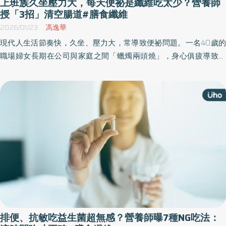
上班族久坐壓力大，每天便祕是纖維吃太少？營養師
的重要性，但新版指南圖示及文字易造成大眾誤解成紅肉是最健康
授「3招」清空腸道#膳食纖維
的蛋白質來源。中華民國血脂及動脈硬化學會理事長劉秉彥提醒，
2026/01/23
馮逸華
國人應以衛福部之飲食指引為本，勿將新版飲食指南簡化為「紅肉
現代人生活節奏快，久坐、壓力大，常導致便祕問題。一名40歲的
可優先或大量攝取」避免增加蛋白質攝取量卻影響心血管健康。 學
職場婦女長期在公司與家庭之間「蠟燭兩頭燒」，身心俱疲導致生
會指出，美國新版飲食指南在科學指引方面多處有待商榷，一方面
理時鐘大亂，為了省時間，三餐經常只吃麵包或超商便當充飢，忙
提高紅肉與全脂乳品的推薦程度，卻同時維持「飽和脂肪攝取應低
起來甚至忘了如廁，最久竟長達1週都沒有便意感，直到尋求營養飲
於總熱量10%」的既有上限，另外，植物性蛋白被邊緣化，豆類等
食調整才找出問題核心。
被大量證實有助降低心血管風險的植物性蛋白在圖象視覺的定位明
顯不如紅肉與全脂乳製品，而全穀類被放置於圖示底部，易被解讀
為不再重要，與長期支持全穀有助代謝與心血管健康的科學證據相
違。 豆魚蛋肉攝取順序不變 應以植物性蛋白與海鮮為優先 中華民
國血脂及動脈硬化學會理事長劉秉彥與台灣血脂衛教協會理事長吳
彥雯 共同指出，國際飲食指南與研究文獻快速迭代，台灣不宜全盤
複製他國飲食建議。我國衛生福利部制定的飲食指南，是依據本土
流行病學資料、慢性病研究證據與國人飲食狀況所制定，民眾仍應
以國內指引為主要依循 兩大學會共同提出5大在地化飲食指南，呼籲
排便、抗敏吃益生菌超無感？營養師曝7種NG吃法：
國人正確掌握：第一，「豆魚蛋肉」攝取順序不變，應以植物性蛋