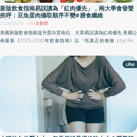
代謝與全酵吸收三大專利技術，讓酵素進入體內後能直達作用位
新版飲食指南易誤讀為「紅肉優先」，兩大學會發聲
置，協助食物分解與營養吸收，針對春節期間肉類多、蔬果少的飲
疾呼：豆魚蛋肉攝取順序不變#膳食纖維
食不均，支持大餐後的消化機能、減輕身體負擔。 LAC
2026/01/26
Uho企劃部
MASQUELIER's®松樹皮菁華錠則採用專利萃取技術，富含具抗氧化
美國新版飲食指南提升蛋白質地位 大眾易誤讀為紅肉優先 美國公
特性的前花青素（OPCs），可協助調節生理機能、促進代謝與保護
佈最新《2025-2030年飲食指南》以「吃真正的食物（Eat Real
力。與蔬果酵素雙重搭配，不僅有助於舒緩腸胃壓力，也能支援生
Food）」為核心，強調以未高度加工、營養密度高的天然食物為基
理機能調整，幫助民眾在年後更穩定的維持健康。 從日常營養管理
礎，並大幅提高蛋白質在健康飲食中的地位，在食物金字塔中將蛋
出發 讓年後不沉重，健康更輕鬆！ LAC自1997年成立以來，持續投
白質置於佔比最高的倒金塔上層，建議量由每公斤體重0.8克調整為
入創新研發，致力於提供高品質的營養補充方案，陪伴消費者建立
1.2至1.6克。 不過，新版飲食指南被認為推翻了過去對紅肉、全脂乳
良好的健康生活。春節雖是歡聚的重要時刻，卻也容易在不知不覺
製品對心血管疾病不利的證據，包括美國心臟學會（AHA）等機構
中增加身體負擔，LAC 期望透過多元營養補充與專業諮詢服務，協
皆提醒飽和脂肪攝取超標，增加心血管病風險。應避免將蛋白質優
助民眾在享受美食的同時為年後做好準備，用更輕鬆、更健康的狀
先誤讀為紅肉優先，並須額外留意鈉（鹽分）攝取的風險，甚至對
態迎接新的一年。 圖/LAC蔬果酵素結合15種酵素精華、維生素C與
指引制定流程的科學一致性表示關注。 豆類有助於降低心血管被邊
水溶性膳食纖維，並透過三大專利技術協助食物分解與營養吸收，
緣化 全穀類主食被解讀不再重要 中華民國血脂及動脈硬化學會、
減輕春節飲食不均帶來的身體負擔。 圖/ LAC MASQUELIER's®松樹
台灣血脂衛教協會共同發表聲明提醒，美國最新飲食指引在多項核
皮菁華錠採用專利萃取技術，富含具抗氧化特性的前花青素，可協
心原則上與長期科學證據一致，包括鼓勵以全食物為主、限制添加
助調節生理機能、促進代謝與保護力。
糖、減少油炸食物、重視份量控制，以及強調膳食纖維與腸道健康