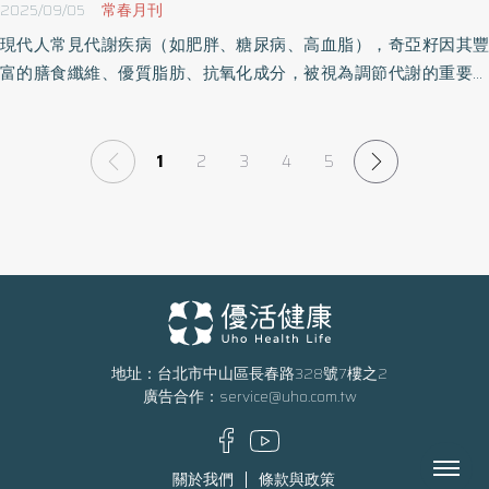
2025/09/05
常春月刊
現代人常見代謝疾病（如肥胖、糖尿病、高血脂），奇亞籽因其豐
富的膳食纖維、優質脂肪、抗氧化成分，被視為調節代謝的重要食
物之一。《優活健康網》特選此篇，營養學專家洪泰雄強調，透過
正確的方式食用奇亞籽，能夠更有效地改善血糖、血脂、體重管
理，讓身體更健康。
1
2
3
4
5
地址：台北市中山區長春路328號7樓之2
廣告合作：
service@uho.com.tw
Menu
關於我們
條款與政策