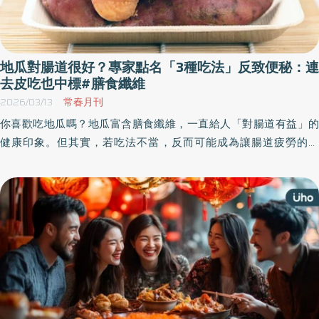
地瓜對腸道很好？專家點名「3種吃法」反致便秘：連
去皮吃也中標#膳食纖維
2026/03/13
常春月刊
你喜歡吃地瓜嗎？地瓜富含膳食纖維，一直給人「對腸道有益」的
健康印象。但其實，若吃法不當，反而可能成為讓腸道疲勞的原
因。《優活健康網》特摘此篇，由日本網站「tsuyaplus.jp」整理出
應該避免的地瓜吃法，並同時提供更友善腸道的調整建議。