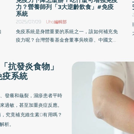
力？營養師列「3大逆齡飲食」#免疫
系統
2025/07/09
Uho編輯部
知
免疫系統是身體重要的系統之一，該如何補充免
更
疫力呢？台灣營養基金會董事吳映蓉、中國文化
也
大學保健營養學系專任副教授翁德志、國立台北
透
大學營養師李芷薇於《吃出青春抗老力，健康儲
「抗發炎食物」
應
值從餐桌開始！》一書中，融合營養學專業知識
將」 
免疫系統
與實用建議，幫助讀者從日常飲食中汲取抗老能
量，活得更年輕。以下為原書摘文：
、發癢和龜裂，濕疹患者平時
來過敏，甚至加重炎症反應。
，究竟補充維生素D有用嗎？
解析。