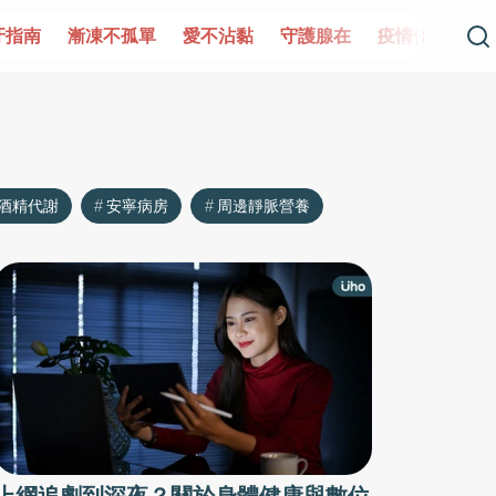
牙指南
漸凍不孤單
愛不沾黏
守護腺在
疫情保衛戰
酒精代謝
安寧病房
周邊靜脈營養
上網追劇到深夜？關於身體健康與數位