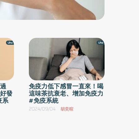
「罷工」：T細胞是免疫系統中的「精英部
隊」，平常能精準辨識並攻擊病毒和細菌。睡眠
不足時，它們就像洩了氣的球，失去戰鬥力。 細
胞激素出問題：細胞激素就像免疫系統的「傳令
官」，協調各種免疫細胞的行動。睡眠不足時，
這些「傳令官」工作混亂，整個免疫系統就像沒
有頭的蒼蠅，亂糊糊的。 說到熬夜工作，我們常
常為了趕工作或報告而犧牲睡眠，但安全問題可
不能忽視！使用公共Wi-Fi時，資料隱私風險更
過
免疫力低下感冒一直來！喝
高。推薦使用 [Chrome VPN 擴充套件]，一鍵加
好發
這味茶抗衰老、增加免疫力
密連線，黑客攻擊掰掰，連國外影音都能暢通無
疫系
#免疫系統
阻！保護隱私的同時，也別忘了保護好你的睡眠
2024/09/04
胡奕暄
各種疾病趁虛而入 1. 感冒、流感頻繁上身
在台灣，7-11這種便利商店滿街都是，熬夜加班
後，很多人都會去買咖啡提神。但你注意到沒？
身邊連續熬夜的同事，特別容易感冒。原因是睡