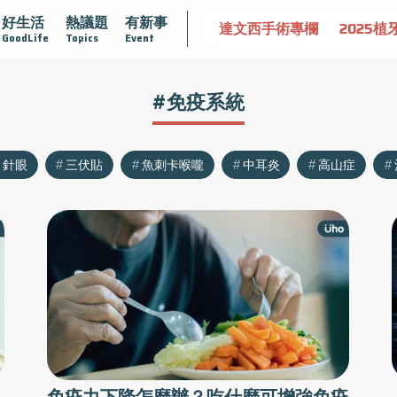
好生活
熱議題
有新事
認識攝護腺肥大
守護骨骼健康
達文西手術專欄
2025植
GoodLife
Topics
Event
#免疫系統
針眼
三伏貼
魚刺卡喉嚨
中耳炎
高山症
免疫力下降怎麼辦？吃什麼可增強免疫