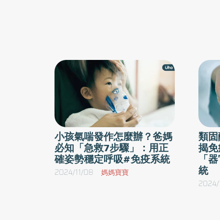
小孩氣喘發作怎麼辦？爸媽
類固
必知「急救7步驟」：用正
揭免
確姿勢穩定呼吸#免疫系統
「器
統
2024/11/08
媽媽寶寶
2024/