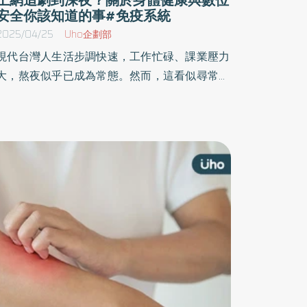
安全你該知道的事#免疫系統
2025/04/25
Uho企劃部
現代台灣人生活步調快速，工作忙碌、課業壓力
大，熬夜似乎已成為常態。然而，這看似尋常的
習慣，卻可能正在悄悄傷害我們的健康。本文將
分享睡眠不足如何影響我們的免疫系統，以及一
些實用的改善方法。 免疫系統，身體的「天兵天
免疫系統就像是我們身體內的守護軍隊，由
白血球、淋巴細胞和各種抗體組成，每個成員都
有自己的職責。當身體遇到病毒或細菌入侵時，
白血球會迅速趕到現場，抗體也會及時支援，團
隊合作消滅入侵者，讓身體恢復健康。一個運作
良好的免疫系統，是我們遠離疾病的關鍵。 睡眠
不足，免疫系統的「煞星」 睡眠不足簡直就是免
疫系統的「煞星」，讓我們的防禦能力大幅下
降。熬夜後為何容易感冒？這是因為： T細胞