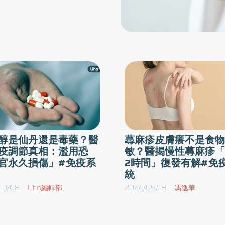
醇是仙丹還是毒藥？醫
蕁麻疹皮膚癢不是食物
疫調節真相：濫用恐
敏？醫揭慢性蕁麻疹「
官永久損傷」#免疫系
2時間」復發有解#免
統
哦！ 
10/08
Uho編輯部
2024/09/18
馮逸華