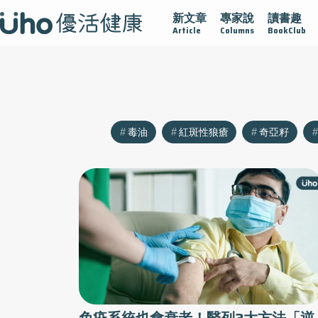
新文章
專家說
讀書趣
沾黏
守護腺在
疫情保衛戰
再生醫學
愛的未來視
Article
Columns
BookClub
毒油
紅斑性狼瘡
奇亞籽
免疫系統也會衰老！醫列3大方法「逆