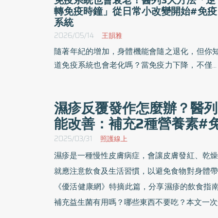
轉免疫時鐘」從日常小改變開始#免疫
系統
2026/05/14
王韻雅
隨著年紀的增加，身體機能會隨之退化，但你
道免疫系統也會老化嗎？當免疫力下降，不僅
容易受到病毒感染，身體的保護力與恢復能力
會變差。面對不可避免的生理趨勢，醫師建議
濕疹反覆發作怎麼辦？醫列
過規律運動、謹慎飲食以及選擇加強型苗來
能改善：補充2種營養素#
對，有效延緩免疫退化，重建身體防禦力。
2025/03/31
照護線上
濕疹是一種慢性皮膚病症，會讓皮膚發紅、乾燥
就應注意飲食及生活習慣，以避免食物對身體帶
《優活健康網》特摘此篇，分享濕疹的飲食指南
補充益生菌有用嗎？哪些東西不要吃？本文一次