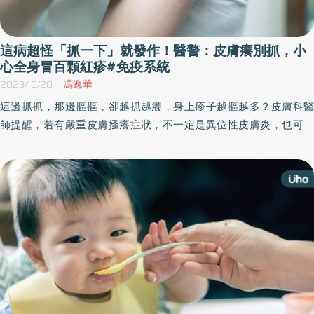
這病超怪「抓一下」就發作！醫警：皮膚癢別抓，小
心全身冒百顆紅疹#免疫系統
2023/10/20
馮逸華
這邊抓抓，那邊摳摳，卻越抓越癢，身上疹子越摳越多？皮膚科醫
師提醒，若有嚴重皮膚搔癢症狀，不一定是異位性皮膚炎，也可能
是棘手的「結節性癢疹」！患者可能因頻繁搔抓，導致皮膚破皮，
陷入易引發感染的困境中，輕則傷口難以癒合，嚴重時可能引發敗
血症，所幸目前已有新治療方法，可助患者找回「無癢人生」。