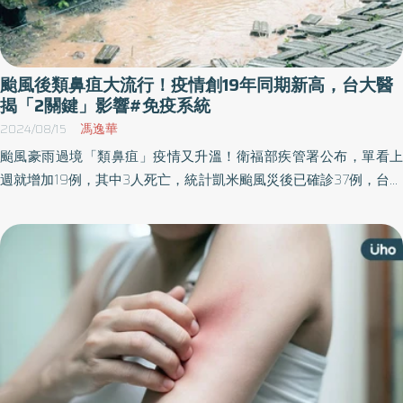
颱風後類鼻疽大流行！疫情創19年同期新高，台大醫
揭「2關鍵」影響#免疫系統
2024/08/15
馮逸華
颱風豪雨過境「類鼻疽」疫情又升溫！衛福部疾管署公布，單看上
週就增加19例，其中3人死亡，統計凱米颱風災後已確診37例，台灣
多分布於中南部地區，為近19年以來的疫情高點。為何今年類鼻疽
疫情如此嚴重？對此，台大兒童醫院小兒科醫師黃立民推估，可能
與新冠疫情後造成的「免疫竊盜」現象有關。