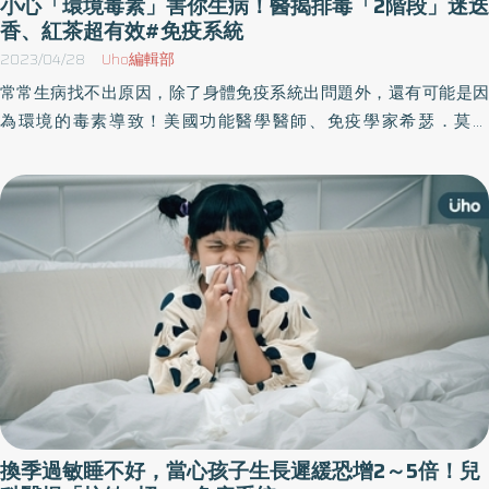
小心「環境毒素」害你生病！醫揭排毒「2階段」迷迭
香、紅茶超有效#免疫系統
2023/04/28
Uho編輯部
常常生病找不出原因，除了身體免疫系統出問題外，還有可能是因
為環境的毒素導致！美國功能醫學醫師、免疫學家希瑟．莫得
（Heather Moday）於《為什麼你容易生病？》一書中，以簡單易
懂的方法，解釋免疫系統運作、發炎的機制與預防發炎的方法，幫
助讀者修復免疫系統，重回健康的身體。以下為原書摘文：
換季過敏睡不好，當心孩子生長遲緩恐增2～5倍！兒