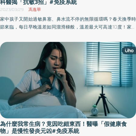
科醫揭「抗敏3招」#免疫系統
2023/03/29
馮逸華
家中孩子又開始過敏鼻塞、鼻水流不停的無限循環嗎？春天換季時
節來臨，每日早晚溫差如同溜滑梯般，溫差最大可高達10度！家長
們都苦惱該如何幫孩子穿搭，避免著涼過敏。兒科醫師提醒，可用3
招緩解過敏症狀，擺脫過敏成長障礙！
為什麼我常生病？竟因吃錯東西！醫曝「假健康食
物」是慢性發炎元凶#免疫系統