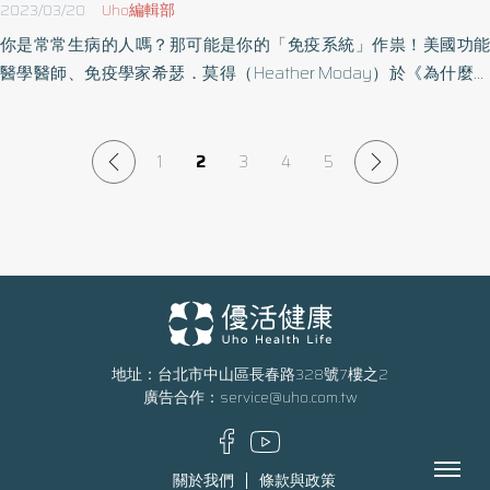
2023/03/20
Uho編輯部
你是常常生病的人嗎？那可能是你的「免疫系統」作祟！美國功能
醫學醫師、免疫學家希瑟．莫得（Heather Moday）於《為什麼你
容易生病？》一書中，以簡單易懂的方法，解釋免疫系統運作、發
炎的機制與預防發炎的方法，幫助讀者修復免疫系統，重回健康的
身體。以下為原書摘文：
1
2
3
4
5
地址：台北市中山區長春路328號7樓之2
廣告合作：
service@uho.com.tw
Menu
關於我們
條款與政策