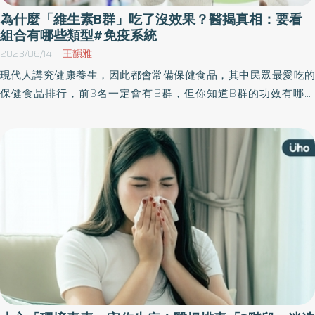
為什麼「維生素B群」吃了沒效果？醫揭真相：要看
組合有哪些類型#免疫系統
2023/06/14
王韻雅
現代人講究健康養生，因此都會常備保健食品，其中民眾最愛吃的
保健食品排行，前3名一定會有B群，但你知道B群的功效有哪些
嗎？事實上，維生素B群主要功用在調解新陳代謝、增進免疫系統和
神經系統功能，若補充不足容易出現全身倦怠、虛弱、體力不支等
情形。家醫科醫師建議，購買B群時，記得要聰明選擇自己所需的B
群元素，並注意濃度夠不夠。