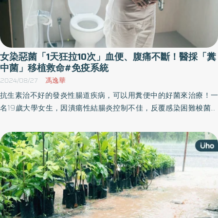
女染惡菌「1天狂拉10次」血便、腹痛不斷！醫採「糞
中菌」移植救命#免疫系統
2024/08/27
馮逸華
抗生素治不好的發炎性腸道疾病，可以用糞便中的好菌來治療！一
名19歲大學女生，因潰瘍性結腸炎控制不佳，反覆感染困難梭菌，
雖然抗生素治療有效，但2年內反覆復發3次，導致腸道發炎及潰瘍
加重，每天拉肚子超過5次，嚴重影響生活。經大腸鏡微菌治療後3
個月，不僅困難梭菌感染痊癒，腸道發炎也顯著改善，排便習慣恢
復正常，內視鏡檢查結果顯示黏膜完全癒合。