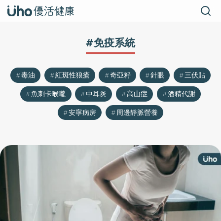
#免疫系統
毒油
紅斑性狼瘡
奇亞籽
針眼
三伏貼
魚刺卡喉嚨
中耳炎
高山症
酒精代謝
安寧病房
周邊靜脈營養