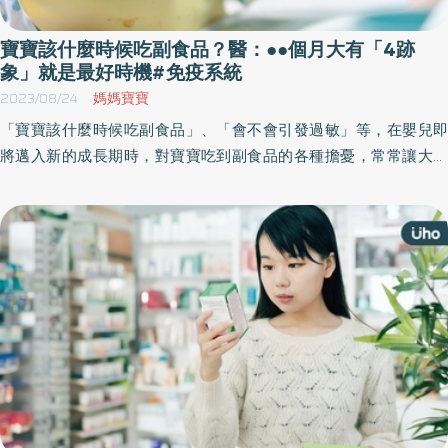
寶寶該什麼時候吃副食品？醫：●●個月大有「4跡
象」就是最好時機#免疫系統
2023/08/24
媽媽寶寶
「寶寶該什麼時候吃副食品」、「會不會引發過敏」等，在嬰兒即
將邁入新的成長期時，對寶寶吃到副食品的各種擔憂，常常讓大多
數的新手爸媽舉棋不定，不知道該在什麼樣的階段開始吃比較好，
其實讓寶寶開始吃副食品的益處很多，正確了解吃副食品的價值觀
念，可幫助父母更有耐心陪著寶寶一起迎向新挑戰。