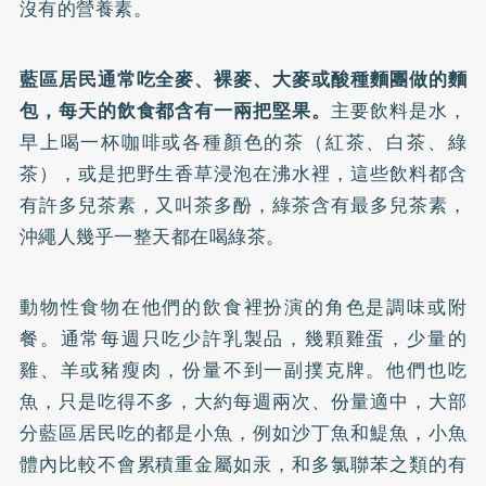
沒有的營養素。
藍區居民通常吃全麥、裸麥、大麥或酸種麵團做的麵
包，每天的飲食都含有一兩把堅果。
主要飲料是水，
早上喝一杯咖啡或各種顏色的茶（紅茶、白茶、綠
茶），或是把野生香草浸泡在沸水裡，這些飲料都含
有許多兒茶素，又叫茶多酚，綠茶含有最多兒茶素，
沖繩人幾乎一整天都在喝綠茶。
動物性食物在他們的飲食裡扮演的角色是調味或附
餐。通常每週只吃少許乳製品，幾顆雞蛋，少量的
雞、羊或豬瘦肉，份量不到一副撲克牌。他們也吃
魚，只是吃得不多，大約每週兩次、份量適中，大部
分藍區居民吃的都是小魚，例如沙丁魚和鯷魚，小魚
體內比較不會累積重金屬如汞，和多氯聯苯之類的有