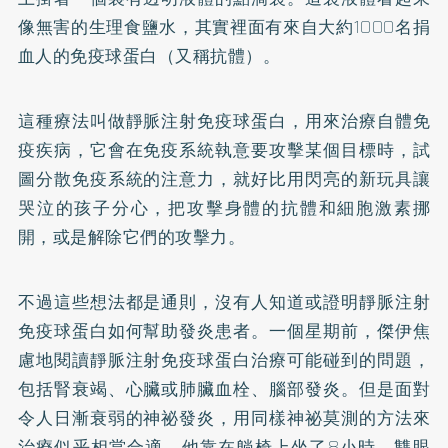
像無害的生理食鹽水，其實裡面有來自大約1000名捐
血人的免疫球蛋白（又稱抗體）。
這種療法叫做靜脈注射免疫球蛋白，用來治療自體免
疫疾病，它會在免疫系統執意要攻擊某個目標時，試
圖分散免疫系統的注意力，就好比用閃亮的新玩具讓
哭泣的孩子分心，把攻擊身體的抗體和細胞激素挪
開，或是解除它們的攻擊力。
不過這些想法都是通則，沒有人知道或證明靜脈注射
免疫球蛋白如何幫助發炎患者。一個星期前，傑伊焦
慮地閱讀靜脈注射免疫球蛋白治療可能碰到的問題，
包括腎衰竭、心臟或肺臟血栓、腦部發炎。但是面對
令人日漸衰弱的神祕發炎，用同樣神祕莫測的方法來
治療似乎相當合適。他靠在躺椅上坐了8小時，雙眼