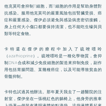
他克莫司會抑制T細胞，而T細胞的作用是幫助身體對
抗感染。服用他克莫司的嚴重風險包括腎臟受損、癌
症和嚴重感染。傑伊必須避免與感染病患密切接觸，
身上任何大小傷口都要保持清潔，也不能吃生蠔與貝
類等特定食物。
卡特還在傑伊的療程中加入了硫唑嘌呤
（azathioprine）。硫唑嘌呤是一種化學物質，會抑
制DNA合成和減少免疫細胞的製造來抑制免疫，副作
用包括胃腸問題、某幾種癌症，以及可能導致貧血的
骨髓抑制。
卡特也試過其他辦法。那年夏天我去了一趟醫院的注
射室，傑伊坐在一張桃紅色的躺椅上，他身旁的推車
上掛著一個裝有透明液體的點滴袋。這袋液體看起來