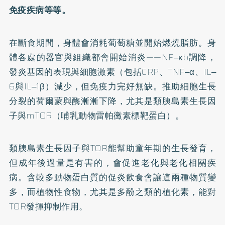
免疫疾病等等。
在斷食期間，身體會消耗葡萄糖並開始燃燒脂肪。身
體各處的器官與組織都會開始消炎——NF‒κb調降，
發炎基因的表現與細胞激素（包括CRP、TNF‒α、IL‒
6與IL‒1β）減少，但免疫力完好無缺。推助細胞生長
分裂的荷爾蒙與酶漸漸下降，尤其是類胰島素生長因
子與mTOR（哺乳動物雷帕黴素標靶蛋白）。
類胰島素生長因子與TOR能幫助童年期的生長發育，
但成年後過量是有害的，會促進老化與老化相關疾
病。含較多動物蛋白質的促炎飲食會讓這兩種物質變
多，而植物性食物，尤其是多酚之類的植化素，能對
TOR發揮抑制作用。