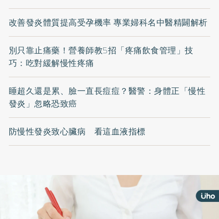
改善發炎體質提高受孕機率 專業婦科名中醫精闢解析
別只靠止痛藥！營養師教5招「疼痛飲食管理」技
巧：吃對緩解慢性疼痛
睡超久還是累、臉一直長痘痘？醫警：身體正「慢性
發炎」忽略恐致癌
防慢性發炎致心臟病 看這血液指標