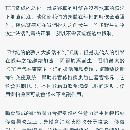
TOR造成的老化，就像賽車的引擎在沒有煞車的情況
下加速前進。演化使我們的身體在年輕的時候全速運
作，確保繁殖可在我們死去之前發生。許多野生動物
沒辦法活到壽終正寢，所以不需要這種煞車機制。
17世紀的倫敦人大多活不到30歲，但是現代人的引擎
在成年之後繼續加速，問題於焉誕生。雷帕黴素於
1970年代在東南太平洋的復活節島發現，這種藥物能
抑制免疫系統，幫助器官移植病患防止器官排斥，它
也會抑制TOR。不同於藉由飲食減緩TOR的速度，使
用雷帕黴素可能會帶來不良副作用。
斷食造成的輕微壓力會把身體的注意力從生長轉移到
修復與改造上，身體會清除或回收分子垃圾、修復
DNA，更新細胞，並進一步抑制發炎、增強身體對抗