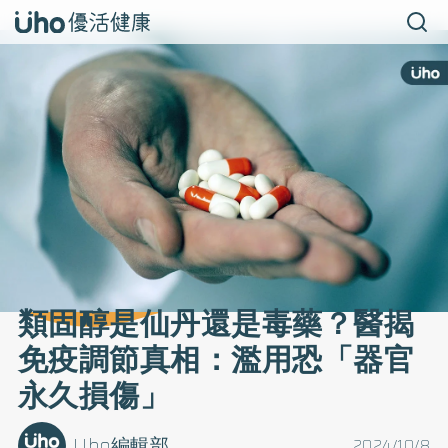
類固醇是仙丹還是毒藥？醫揭
免疫調節真相：濫用恐「器官
永久損傷」
Uho編輯部
2024/10/8