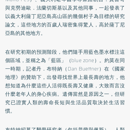
與克勞迪歐．法蘭切斯基以及其他同事，一起發表了
以義大利薩丁尼亞島高山區的幾個村子為目標的研究
論文，這些地方的百歲人瑞密集得驚人，高於薩丁尼
亞島的其他地方。
在研究初期的預測階段，他們隨手用藍色墨水標注這
個區域，並稱之為「藍區」（blue zone）。約莫在同
一時期，記者丹．布特納（Dan Buettner）在《國家
地理》的贊助下，出發尋找世界上最長壽的地方，他
想知道為什麼這些人活得既長壽又健康，大致而言沒
什麼老年人的身心疾病。遺傳當然是原因之一，但研
究已證實人類的壽命長短與生活品質取決於生活習
慣。
布特納招募了醫學研究者（包括普蘭與佩斯）、人類