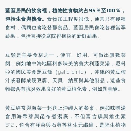
藍區居民的飲食裡，植物性食物約占95％至100％，
包括生食與熟食。
食物加工程度很低，通常只有幾種
食材，偶爾也會吃發酵食品。藍區居民會吃各種當季
蔬果，包括直接從庭院裡摘採的新鮮蔬果。
豆類是主要食材之一，便宜、好用、可做出無數菜
餚，例如地中海地區料多味美的義大利蔬菜湯，尼科
亞的國民美食黑豆飯（gallo pinto），沖繩的黃豆榨
汁或發酵成硬豆腐、天貝、納豆與其他製品，這些食
物都含有抗炎效果良好的黃豆植化素，例如異黃酮。
黃豆經常與海菜一起送上沖繩人的餐桌，例如味噌湯
會用海帶芽與昆布煮湯底，不但富含碘與維生素
B12，也含有洋菜與石蓴等益生元纖維，是陸生植物