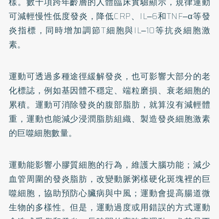
樣。數十項跨年齡層的人體臨床實驗顯示，規律運動
可減輕慢性低度發炎，降低CRP、IL‒6和TNF‒α等發
炎指標，同時增加調節T細胞與IL‒10等抗炎細胞激
素。
運動可透過多種途徑緩解發炎，也可影響大部分的老
化標誌，例如基因體不穩定、端粒磨損、衰老細胞的
累積。運動可消除發炎的腹部脂肪，就算沒有減輕體
重，運動也能減少浸潤脂肪組織、製造發炎細胞激素
的巨噬細胞數量。
運動能影響小膠質細胞的行為，維護大腦功能；減少
血管周圍的發炎脂肪，改變動脈粥樣硬化斑塊裡的巨
噬細胞，協助預防心臟病與中風；運動會提高腸道微
生物的多樣性。但是，運動過度或用錯誤的方式運動