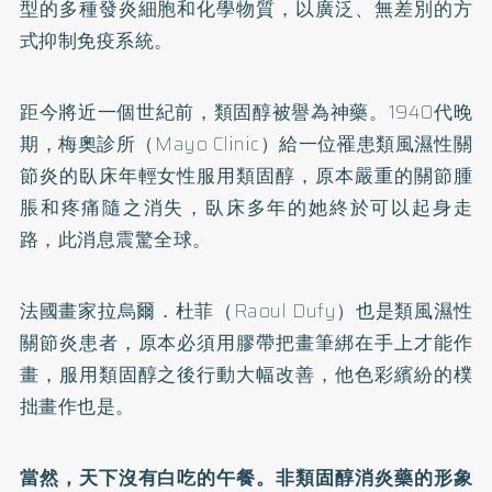
型的多種發炎細胞和化學物質，以廣泛、無差別的方
式抑制免疫系統。
距今將近一個世紀前，類固醇被譽為神藥。1940代晚
期，梅奧診所（Mayo Clinic）給一位罹患類風濕性關
節炎的臥床年輕女性服用類固醇，原本嚴重的關節腫
脹和疼痛隨之消失，臥床多年的她終於可以起身走
路，此消息震驚全球。
法國畫家拉烏爾．杜菲（Raoul Dufy）也是類風濕性
關節炎患者，原本必須用膠帶把畫筆綁在手上才能作
畫，服用類固醇之後行動大幅改善，他色彩繽紛的樸
拙畫作也是。
當然，天下沒有白吃的午餐。非類固醇消炎藥的形象