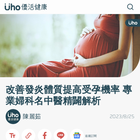
改善發炎體質提高受孕機率 專
業婦科名中醫精闢解析
陳麗茹
2023/8/25
追蹤訂閱