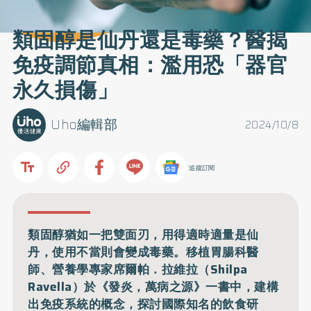
類固醇是仙丹還是毒藥？醫揭
免疫調節真相：濫用恐「器官
永久損傷」
Uho編輯部
2024/10/8
追蹤訂閱
類固醇猶如一把雙面刃，用得適時適量是仙
丹，使用不當則會變成毒藥。移植胃腸科醫
師、營養學專家席爾帕．拉維拉（Shilpa
Ravella）於《發炎，萬病之源》一書中，建構
出免疫系統的概念，探討國際知名的飲食研