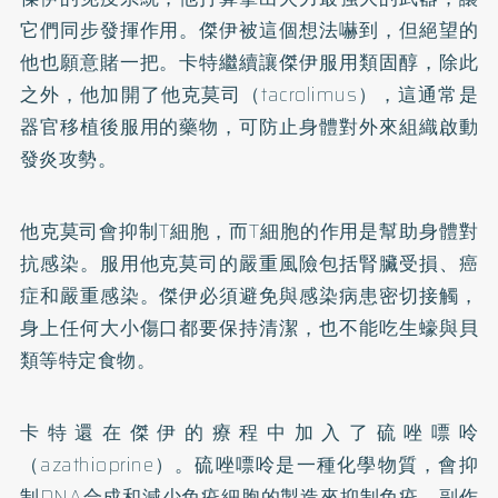
它們同步發揮作用。傑伊被這個想法嚇到，但絕望的
他也願意賭一把。卡特繼續讓傑伊服用類固醇，除此
之外，他加開了他克莫司（tacrolimus），這通常是
器官移植後服用的藥物，可防止身體對外來組織啟動
發炎攻勢。
他克莫司會抑制T細胞，而T細胞的作用是幫助身體對
抗感染。服用他克莫司的嚴重風險包括腎臟受損、癌
症和嚴重感染。傑伊必須避免與感染病患密切接觸，
身上任何大小傷口都要保持清潔，也不能吃生蠔與貝
類等特定食物。
卡特還在傑伊的療程中加入了硫唑嘌呤
（azathioprine）。硫唑嘌呤是一種化學物質，會抑
制DNA合成和減少免疫細胞的製造來抑制免疫，副作