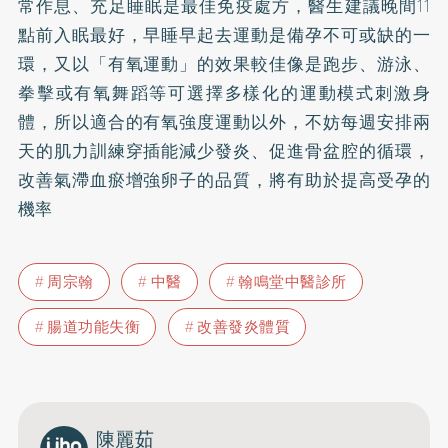
常作息、充足睡眠是最佳免疫處方，醫生建議晚間11
點前入眠最好，早睡早起去運動是備孕不可或缺的一
環，又以「有氧運動」的效果較佳像是跑步、游泳、
拳擊或有氧舞蹈等可選擇多樣化的運動模式刺激身
體，所以適合的有氧強度運動以外，不妨每週安排兩
天的肌力訓練穿插能減少發炎、促進骨盆腔的循環，
改善氣滯血瘀增強卵子的品質，將有助於提高受孕的
機率
周宗翰
中醫
翰鳴堂中醫診所
腸道功能失衡
改善發炎體質
陳麗茹