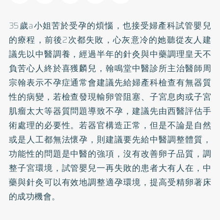
35歲a小姐苦於受孕的煩惱，也接受婦產科試管嬰兒
的療程，前後2次都失敗，心灰意冷的她聽從友人建
議先以中醫調養，經過半年的針灸與中藥調理皇天不
負苦心人終於喜獲麟兒，翰鳴堂中醫診所主治醫師周
宗翰表示不孕症通常會建議先給婦產科檢查有無器質
性的病變，若檢查發現輸卵管阻塞、子宮息肉或子宮
肌瘤太大等器質問題導致不孕，建議先由西醫評估手
術處理的必要性。若器官構造正常，但是不論是自然
或是人工都無法懷孕，則建議要先給中醫調整體質，
功能性的問題是中醫的強項，沒有改善卵子品質，調
整子宮環境，試管嬰兒一再失敗的患者大有人在，中
藥與針灸可以有效地調整適孕環境，提高受精卵著床
的成功機會。