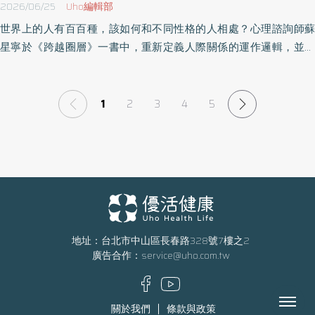
2026/06/25
Uho編輯部
世界上的人有百百種，該如何和不同性格的人相處？心理諮詢師蘇
星寧於《跨越圈層》一書中，重新定義人際關係的運作邏輯，並進
一步從「圈層的寬度」與「關係的厚度」2個層次，說明如何運用弱
關係擴展資源，又如何透過深度連結，幫助讀者打造真正有溫度、
有信任感的關係網絡。以下為原書摘文：
1
2
3
4
5
地址：台北市中山區長春路328號7樓之2
廣告合作：
service@uho.com.tw
Menu
關於我們
條款與政策