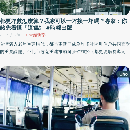
都更坪數怎麼算？我家可以一坪換一坪嗎？專家：你
該先看懂「這1點」#時報出版
2026/07/16
Uho編輯部
台灣邁入老屋重建時代，都市更新已成為許多社區與住戶共同面對
的重要課題。台北市危老重建推動師張耕維於《都更現場答客問》
一書中，集結在社區工作站第一線與都更住戶互動的實務經驗，針
對民眾最關心的「一坪換幾坪」、合建契約怎麼簽、鄰居不簽同意
書怎麼辦，以及權利分配等各種都更常見問題，提供詳盡的解答。
以下為原書摘文：