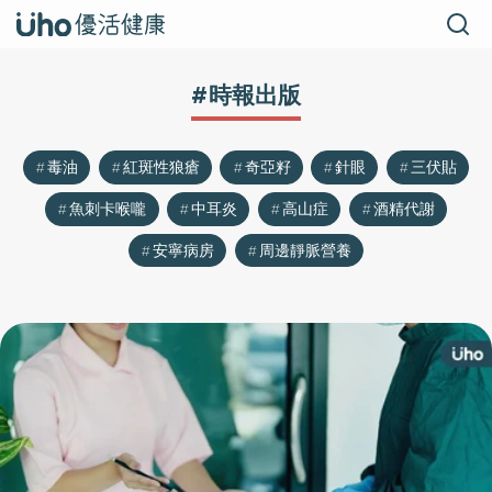
#時報出版
毒油
紅斑性狼瘡
奇亞籽
針眼
三伏貼
魚刺卡喉嚨
中耳炎
高山症
酒精代謝
安寧病房
周邊靜脈營養