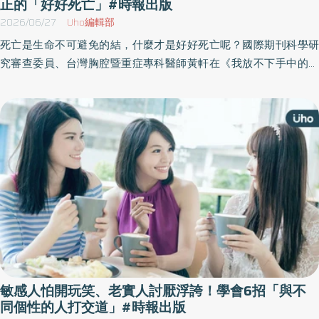
正的「好好死亡」#時報出版
2026/06/27
Uho編輯部
死亡是生命不可避免的結，什麼才是好好死亡呢？國際期刊科學研
究審查委員、台灣胸腔暨重症專科醫師黃軒在《我放不下手中的溫
度》一書中，以溫暖筆觸記錄醫護、病患與家屬之間的交會與抉
擇。從這些故事裡，我們既能看見悲傷，也能看見希望；能看見人
性的脆弱，也能看見親情的光芒。以下為原書摘文：
敏感人怕開玩笑、老實人討厭浮誇！學會6招「與不
同個性的人打交道」#時報出版