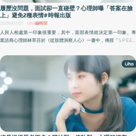
履歷沒問題，面試卻一直碰壁？心理師曝「答案在臉
上」避免2種表情#時報出版
2026/07/01
Uho編輯部
人與人相處第一印象很重要，其中，面部表情就決定第一印象。專
業諮商心理師林萃芬於《從肢體洞察人心》一書中，傳授「S.P.E.E.D
快速洞察人心」5步驟，從肢體、眼神、聲音到日常行為，用一套可
複製的模式，幫助讀者在職場、戀愛到危險辨識中，做出更安全的
判斷。以下為原書摘文：