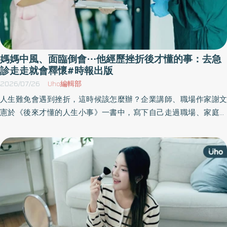
媽媽中風、面臨倒會⋯他經歷挫折後才懂的事：去急
診走走就會釋懷#時報出版
2026/07/26
Uho編輯部
人生難免會遇到挫折，這時候該怎麼辦？企業講師、職場作家謝文
憲於《後來才懂的人生小事》一書中，寫下自己走過職場、家庭、
健康與人生轉折後，真正看懂的事，沒有大道理，而是從一件件日
常小事出發：如何不留遺憾地活、如何勇敢走出舒適圈、如何持續
往前、如何把自己的好分享給別人，重新找回人生最踏實的力量。
以下為原書摘文：