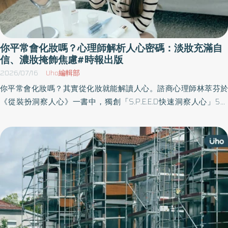
你平常會化妝嗎？心理師解析人心密碼：淡妝充滿自
信、濃妝掩飾焦慮#時報出版
2026/07/16
Uho編輯部
你平常會化妝嗎？其實從化妝就能解讀人心。諮商心理師林萃芬於
《從裝扮洞察人心》一書中，獨創「S.P.E.E.D快速洞察人心」5步
驟，透過鞋包、妝髮與配件等細節，解析人們的情感與人格模式，
並引導讀者學會從裝扮讀懂內在心理，使人在溝通時更具溫度，在
互動中更加自在。以下為原書摘文：