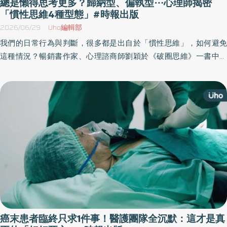
總是懶得思考更多？歸納型、偏執型⋯心理師揭密
「慣性思維4種型態」#時報出版
2026/06/29
Uho編輯部
我們的日常行為與判斷，很多都是出自於「慣性思維」，如何避免
這種情況？暢銷書作家、心理諮商師劉穎於《破圈思維》一書中，
結合多年心理研究與行為科學，解構大腦的思維盲點，不論是職涯
卡關、學習瓶頸或是決策焦慮都適用，引導讀者跳脫慣性思考，重
建認知框架，進而提升行動力與自我覺察，找到更清晰的人生方
向。以下為原書摘文：
癌末患者臨終只求1件事！醫護團隊全沉默：這才是真