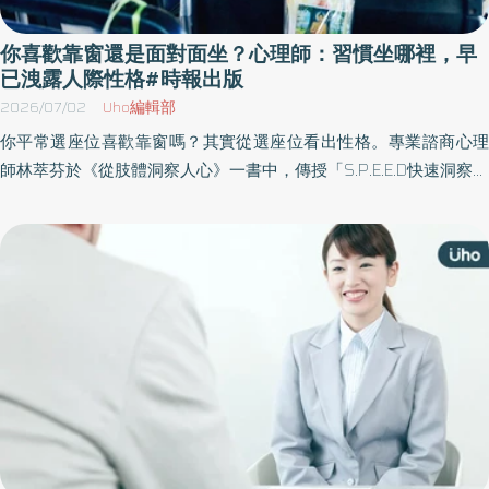
你喜歡靠窗還是面對面坐？心理師：習慣坐哪裡，早
已洩露人際性格#時報出版
2026/07/02
Uho編輯部
你平常選座位喜歡靠窗嗎？其實從選座位看出性格。專業諮商心理
師林萃芬於《從肢體洞察人心》一書中，傳授「S.P.E.E.D快速洞察人
心」5步驟，從肢體、眼神、聲音到日常行為，用一套可複製的模
式，幫助讀者在職場、戀愛到危險辨識中，做出更安全的判斷。以
下為原書摘文：