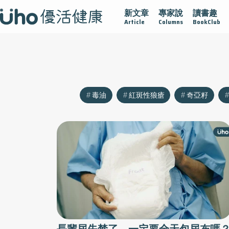
新文章
專家說
讀書趣
沾黏
守護腺在
疫情保衛戰
再生醫學
愛的未來視
Article
Columns
BookClub
毒油
紅斑性狼瘡
奇亞籽
長輩尿失禁了，一定要全天包尿布嗎