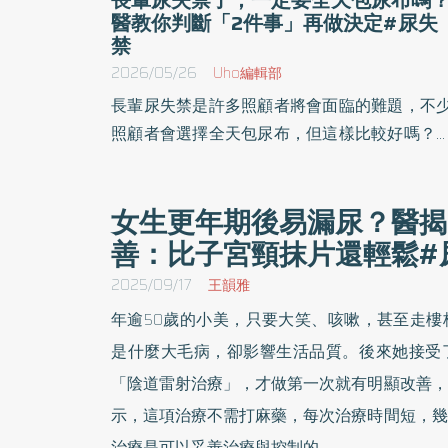
醫教你判斷「2件事」再做決定#尿失
禁
2026/05/26
Uho編輯部
長輩尿失禁是許多照顧者將會面臨的難題，不
照顧者會選擇全天包尿布，但這樣比較好嗎？
中榮民總醫院家庭醫學科主任朱為民於《不被
縛的晚年》一書中，介紹自立支援的核心理念
女生更年期後易漏尿？醫揭
實踐方法，並引導讀者了解被照顧者的需求，
善：比子宮頸抹片還輕鬆#
進一步認知照顧工作上的考量，以更多同理心
創造和諧、共好的照顧關係。以下為原書摘文：
2025/09/17
王韻雅
年逾50歲的小美，只要大笑、咳嗽，甚至走樓
是什麼大毛病，卻影響生活品質。後來她接受
「陰道雷射治療」，才做第一次就有明顯改善，
示，這項治療不需打麻藥，每次治療時間短，幾
治療是可以妥善治療與控制的。