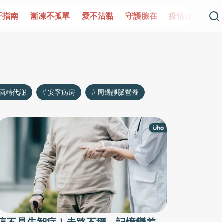
牙指南
漸凍不孤單
愛不沾黏
守護腺在
疫情保衛戰
酒精代謝
安寧病房
周邊靜脈營養
這不是失智症！走路不穩、記憶變差⋯