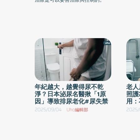
年紀越大，越覺得尿不乾
老人
淨？日本泌尿名醫揪「1原
照護
因」導致排尿老化#尿失禁
用：
2025/09/04
Uho編輯部
2025/