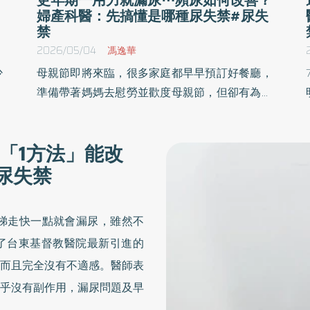
婦產科醫：先搞懂是哪種尿失禁#尿失
禁
2026/05/04
馮逸華
少
母親節即將來臨，很多家庭都早早預訂好餐廳，
台
準備帶著媽媽去慰勞並歡度母親節，但卻有為數
束
不少的媽媽不願意上餐館，惹得子女不開心說不
與
懂他們感恩的心意，其實媽媽們不是不想去，也
「1方法」能改
更
知道子女孝順，但對於原因真的是難以啟齒，追
尿失禁
去
根究底共同的原因為尿失禁，擔心在外面上廁所
需要等待不方便，甚至來不及就尿了出來，深怕
毁了子女的美意，讓他們出糗。
梯走快一點就會漏尿，雖然不
了台東基督教醫院最新引進的
而且完全沒有不適感。醫師表
乎沒有副作用，漏尿問題及早