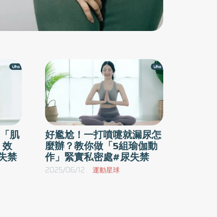
「肌
好尷尬！一打噴嚏就漏尿怎
：效
麼辦？教你做「5組瑜伽動
失禁
作」緊實私密處#尿失禁
2025/06/12
運動星球