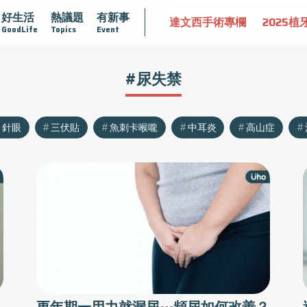
好生活
熱議題
有新事
認識攝護腺肥大
守護骨骼健康
達文西手術專欄
2025植
GoodLife
Topics
Event
#尿失禁
針眼
三伏貼
魚刺卡喉嚨
中耳炎
高山症
？
更年期一用力就漏尿⋯頻尿如何改善？