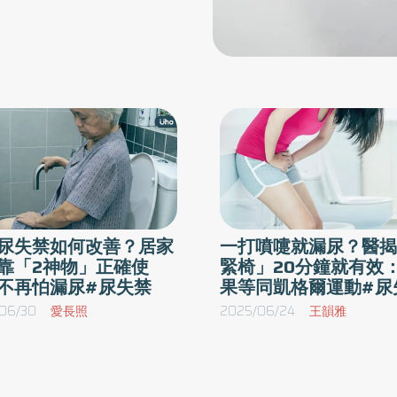
尿失禁如何改善？居家
一打噴嚏就漏尿？醫揭
靠「2神物」正確使
緊椅」20分鐘就有效
不再怕漏尿#尿失禁
果等同凱格爾運動#尿
06/30
愛長照
2025/06/24
王韻雅