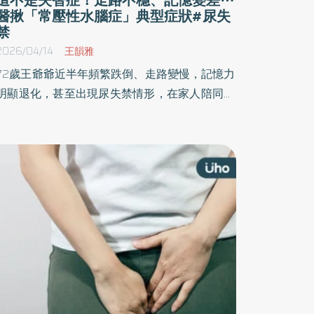
醫揪「常壓性水腦症」典型症狀#尿失
禁
2026/04/14
王韻雅
72歲王爺爺近半年頻繁跌倒、走路變慢，記憶力
明顯退化，甚至出現尿失禁情形，在家人陪同下
前往新竹台大分院神經部就診。經醫師評估，發
現病人行走時雙腳難以正常抬離地面，呈現典型
磁性步態，安排腦部電腦斷層檢查後，影像顯示
雙側腦室不成比例擴大，確診為「常壓性水腦
症」。