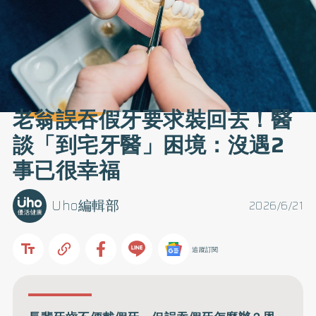
老翁誤吞假牙要求裝回去！醫
談「到宅牙醫」困境：沒遇2
事已很幸福
Uho編輯部
2026/6/21
追蹤訂閱