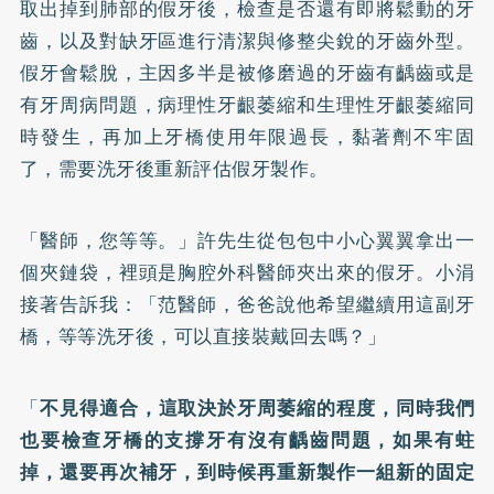
取出掉到肺部的假牙後，檢查是否還有即將鬆動的牙
齒，以及對缺牙區進行清潔與修整尖銳的牙齒外型。
假牙會鬆脫，主因多半是被修磨過的牙齒有齲齒或是
有牙周病問題，病理性牙齦萎縮和生理性牙齦萎縮同
時發生，再加上牙橋使用年限過長，黏著劑不牢固
了，需要洗牙後重新評估假牙製作。
「醫師，您等等。」許先生從包包中小心翼翼拿出一
個夾鏈袋，裡頭是胸腔外科醫師夾出來的假牙。小涓
接著告訴我：「范醫師，爸爸說他希望繼續用這副牙
橋，等等洗牙後，可以直接裝戴回去嗎？」
「
不見得適合，這取決於牙周萎縮的程度，同時我們
也要檢查牙橋的支撐牙有沒有齲齒問題，如果有蛀
掉，還要再次補牙，到時候再重新製作一組新的固定