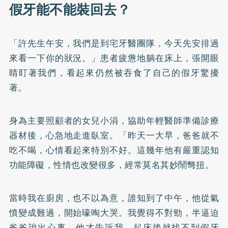
假牙能不能裝回去？
「許先生午安，我們是到宅牙醫團隊，今天先安排過
來看一下你的狀況。」患者疲憊地躺在床上，張開眼
睛盯著我們，看起來仍然被吞食了自己的假牙驚擾
著。
身為主要照顧者的女兒小涓，協助年輕醫師準備診療
器材後，心急地走進臥室。「昨天一大早，爸爸就不
吃不喝，心情看起來特別不好。這幾年他有嚴重認知
功能障礙，性情也改變很多，經常莫名其妙鬧彆扭。
當時我在廚房，也不以為意，誰知到了中午，他從氣
憤變成難過，開始嚎啕大哭。我覺得不對勁，半逼迫
爸爸說出心事，他才告訴我，起床後就找不到假牙