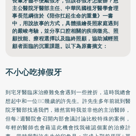
長輩牙齒不便戴假牙，但誤吞假牙怎麼辦？恩
主公醫院牙醫部主任、中華民國植牙醫學會理
事長范綱信於《陪你扛起生命的重量》一書
中，用說故事的方式，具體描繪長照家庭遇到
的嚴峻考驗，並分享口腔相關的疾病徵兆、照
顧技能、療程選擇以及臨終照顧，協助減輕照
顧者面臨的沉重課題。以下為原書摘文：
不小心吃掉假牙
到宅牙醫臨床治療難免會遇到一些挫折，這時我總會
想起中和一位80幾歲的許先生。許先生多年前就到醫
院牙醫部找過我們，雖然當時我並非他的主治醫師，
但每2週醫院會召開內部會議討論比較特殊的案例，
年輕的醫師也會藉這此機會找我確認個案的治療計