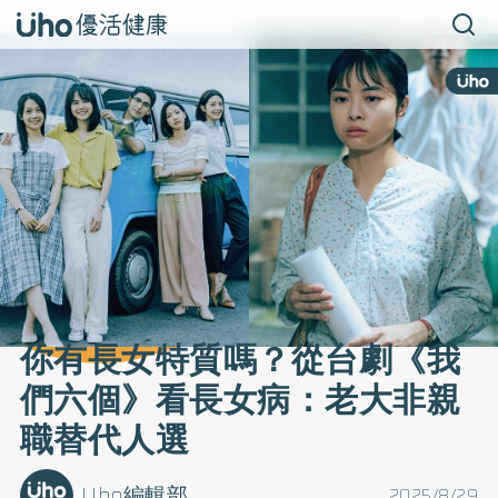
你有長女特質嗎？從台劇《我
們六個》看長女病：老大非親
職替代人選
Uho編輯部
2025/8/29