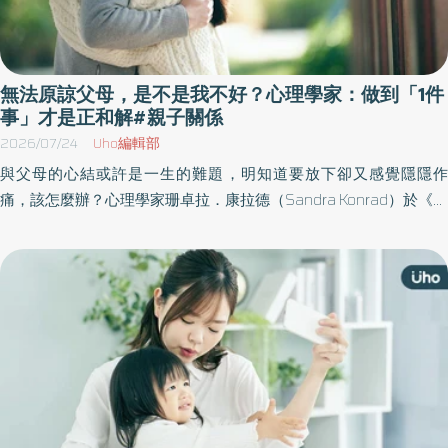
無法原諒父母，是不是我不好？心理學家：做到「1件
事」才是正和解#親子關係
2026/07/24
Uho編輯部
與父母的心結或許是一生的難題，明知道要放下卻又感覺隱隱作
痛，該怎麼辦？心理學家珊卓拉．康拉德（Sandra Konrad）於《不
能沒有父母》一書中，透過不同案例解析家庭關係裡的困境，幫助
讀者解開心中的糾結，療癒跨代創傷，為親子關係找到一條清晰可
走的路，所有的人際關係也會因此受惠。以下為原書摘文：