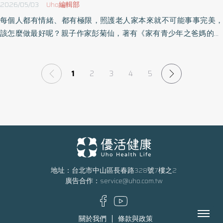
2026/05/03
Uho編輯部
每個人都有情緒、都有極限，照護老人家本來就不可能事事完美，
該怎麼做最好呢？親子作家彭菊仙，著有《家有青少年之爸媽的33
個修練》、《家有青少年之父母生存手冊》等暢銷書，她於《五十
歲後我的媽》一書中，以一位女兒最真實的姿態，誠實紀錄了與失
智母親告別的10年，寫下幫母親換尿布時那份全然的信任，也寫下
1
2
3
4
5
母親從強悍少女退化回嬰兒的脆弱。以下為原書摘文：
地址：台北市中山區長春路328號7樓之2
廣告合作：
service@uho.com.tw
Menu
關於我們
條款與政策