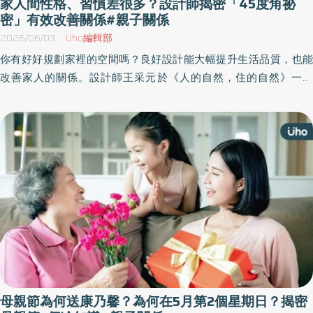
家人間性格、習慣差很多？設計師揭密「45度角祕
密」有效改善關係#親子關係
2026/06/03
Uho編輯部
你有好好規劃家裡的空間嗎？良好設計能大幅提升生活品質，也能
改善家人的關係。設計師王采元於《人的自然，住的自然》一書
中，分享實際案例，探討「家」不只是空間裝潢，更會影響家人之
間的關係與相處方式。書中強調，好的設計會從每位家庭成員的個
性、生活習慣與需求出發，打造讓人能自在生活的空間，進而改善
家庭互動與關係。以下為原書摘文：
母親節為何送康乃馨？為何在5月第2個星期日？揭密