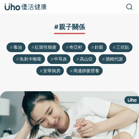
#親子關係
毒油
紅斑性狼瘡
奇亞籽
針眼
三伏貼
魚刺卡喉嚨
中耳炎
高山症
酒精代謝
安寧病房
周邊靜脈營養