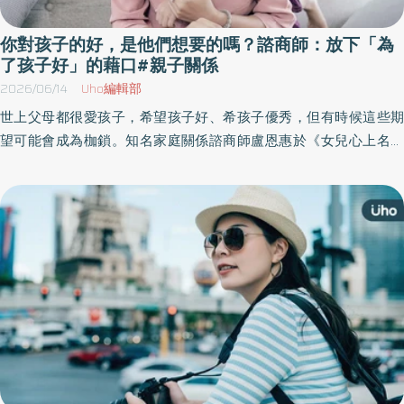
你對孩子的好，是他們想要的嗎？諮商師：放下「為
了孩子好」的藉口#親子關係
2026/06/14
Uho編輯部
世上父母都很愛孩子，希望孩子好、希孩子優秀，但有時候這些期
望可能會成為枷鎖。知名家庭關係諮商師盧恩惠於《女兒心上名為
媽媽的傷口》一書中，專為無法恨媽媽、乾脆恨自己的女兒們整理
「母女關係解方」，幫助所有女兒們告別母愛創傷、修復破碎關
係，過上更幸福的生活。以下為原書摘文：