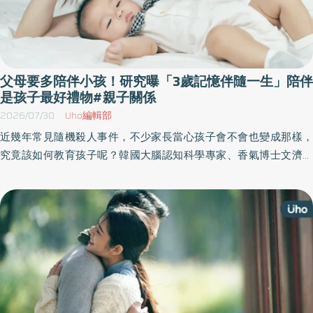
父母要多陪伴小孩！研究曝「3歲記憶伴隨一生」陪伴
是孩子最好禮物#親子關係
2026/07/30
Uho編輯部
近幾年常見隨機殺人事件，不少家長當心孩子會不會也變成那樣，
究竟該如何教育孩子呢？韓國大腦認知科學專家、香氣博士文濟一
於《香氣腦科學》一書中，以腦科學與嗅覺相關研究為基礎，揭開
情緒、學習、人際關係與病痛，讓你窺探大腦與嗅覺的連動關係，
擺脫生活焦慮。