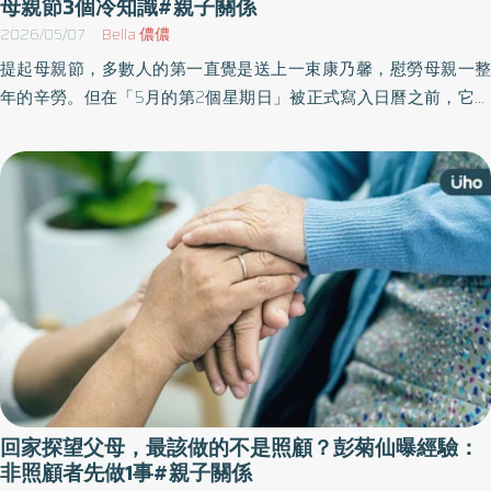
母親節3個冷知識#親子關係
2026/05/07
Bella 儂儂
提起母親節，多數人的第一直覺是送上一束康乃馨，慰勞母親一整
年的辛勞。但在「5月的第2個星期日」被正式寫入日曆之前，它其
實承載著沉重的歷史。它的前身與性別、人權抗爭有著緊密關聯，
最終卻在商人的炒作下走向了失控。在溫馨的祝賀聲背後，究竟隱
藏著哪些令人唏噓的歷史脈絡？帶你揭開關於母親節3個不可不知的
真實冷知識。
回家探望父母，最該做的不是照顧？彭菊仙曝經驗：
非照顧者先做1事#親子關係