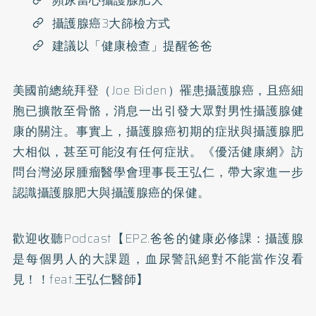
頻尿當心攝護腺肥大
攝護腺癌3大篩檢方式
建議以「健康檢查」提醒爸爸
美國前總統拜登（Joe Biden）罹患
攝護腺癌
，且癌細
胞已擴散至骨骼，消息一出引發大眾對男性攝護腺健
康的關注。事實上，攝護腺癌初期的症狀與
攝護腺肥
大
相似，甚至可能沒有任何症狀。《優活健康網》訪
問台灣泌尿腫瘤醫學會理事長王弘仁，帶大家進一步
認識攝護腺肥大與攝護腺癌的保健。
歡迎收聽Podcast
【EP2.爸爸的健康必修課：攝護腺
是每個男人的大課題，血尿警訊絕對不能當作沒看
見！！feat.王弘仁醫師】