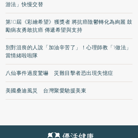
游法」快慢交替
第10屆《彩繪希望》獲獎者 將抗癌陰鬱轉化為絢麗 鼓
勵病友勇敢抗癌 傳遞希望與支持
別對沮喪的人說「加油辛苦了」！心理師教「1做法」
當情緒啦啦隊
八仙事件過度驚嚇 災難目擊者恐出現失憶症
美國桑迪風災 台灣聚愛馳援美東