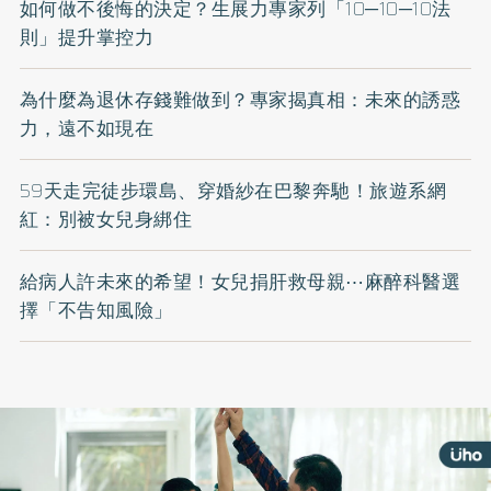
如何做不後悔的決定？生展力專家列「10─10─10法
則」提升掌控力
為什麼為退休存錢難做到？專家揭真相：未來的誘惑
力，遠不如現在
59天走完徒步環島、穿婚紗在巴黎奔馳！旅遊系網
紅：別被女兒身綁住
給病人許未來的希望！女兒捐肝救母親⋯麻醉科醫選
擇「不告知風險」