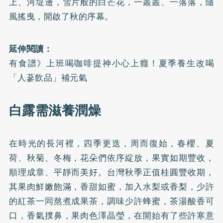
上、河堤邊，雪片般的白芒花，一叢叢、一落落，隨
風搖曳，開啟了秋的序幕。
延伸閱讀：
有食譜》上班喝咖啡提神小心上癮！夏季養生改喝
「人蔘飲品」補元氣
白露需滋養潤燥
在時光的長河裡，四季更迭，周而復始，春櫻、夏
荷、秋菊、冬梅，花朵們依序綻放，果實如期豐收，
順理成章、平靜而美好。台灣秋季正值桂圓豐收期，
其果肉鮮嫩飽滿，香甜如蜜，加入水梨或香梨，少許
的紅茶一同熬煮成果茶，調味少許蜂蜜，茶湯酸香可
口，香氣撲鼻，果肉色澤晶瑩，在開始有了些許寒意