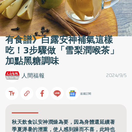
有食譜》白露安神補氣這樣
吃！3步驟做「雪梨潤喉茶」
加點黑糖調味
人間福報
2024/9/5
追蹤訂閱
秋天飲食以安神潤燥為要，因為身體還延續著
季夏溽暑的溼重，使人感到躁而不喜，此時也