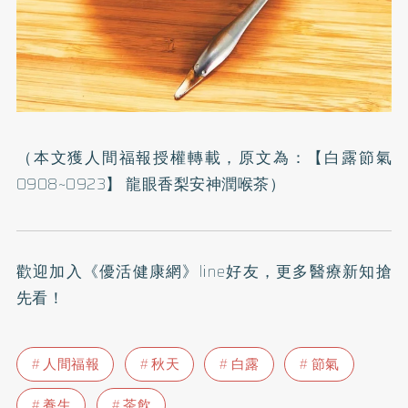
（本文獲人間福報授權轉載，原文為：
【白露節氣
0908~0923】 龍眼香梨安神潤喉茶
）
歡迎加入
《優活健康網》line好友
，更多醫療新知搶
先看！
人間福報
秋天
白露
節氣
養生
茶飲