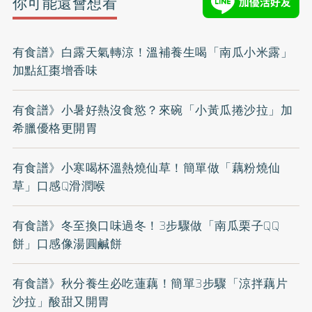
你可能還會想看
有食譜》白露天氣轉涼！溫補養生喝「南瓜小米露」
加點紅棗增香味
有食譜》小暑好熱沒食慾？來碗「小黃瓜捲沙拉」加
希臘優格更開胃
有食譜》小寒喝杯溫熱燒仙草！簡單做「藕粉燒仙
草」口感Q滑潤喉
有食譜》冬至換口味過冬！3步驟做「南瓜栗子QQ
餅」口感像湯圓鹹餅
有食譜》秋分養生必吃蓮藕！簡單3步驟「涼拌藕片
沙拉」酸甜又開胃