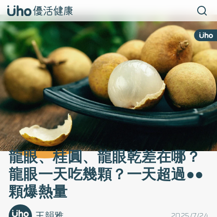
龍眼、桂圓、龍眼乾差在哪？
龍眼一天吃幾顆？一天超過●●
顆爆熱量
王韻雅
2025/7/24