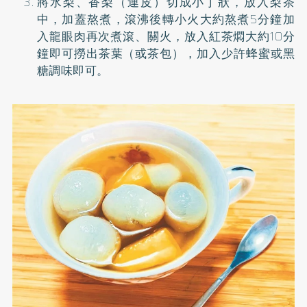
將水梨、香梨（連皮）切成小丁狀，放入梨茶
中，加蓋熬煮，滾沸後轉小火大約熬煮5分鐘加
入龍眼肉再次煮滾、關火，放入紅茶燜大約10分
鐘即可撈出茶葉（或茶包），加入少許蜂蜜或黑
糖調味即可。