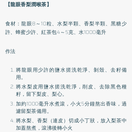
【龍眼香梨潤喉茶】
食材：龍眼8～10粒、水梨半顆、香梨半顆、黑糖少
許、蜂蜜少許、紅茶包4～5克、水1000毫升
作法
將龍眼用少許的鹽水搓洗乾淨、剝殼、去籽備
用。
將水梨皮用鹽水搓洗乾淨，削皮、去除黑色種
籽，留下梨皮、梨心。
加約1000毫升水煮滾，小火5分鐘熬出香味，過
濾留梨茶備用。
將水梨、香梨（連皮）切成小丁狀，放入梨茶中
加蓋熬煮，滾沸後轉小火