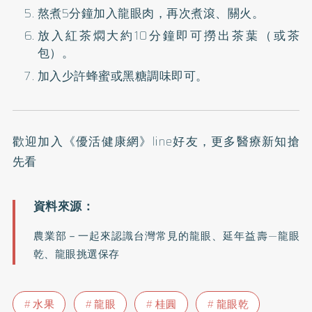
熬煮5分鐘加入龍眼肉，再次煮滾、關火。
放入紅茶燜大約10分鐘即可撈出茶葉（或茶
包）。
加入少許蜂蜜或黑糖調味即可。
歡迎加入
《優活健康網》line好友
，更多醫療新知搶
先看
農業部－
一起來認識台灣常見的龍眼
、
延年益壽—龍眼
乾
、
龍眼挑選保存
水果
龍眼
桂圓
龍眼乾