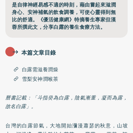
是自律神經易感不適的時刻，藉由嘗起來滋潤
身心、安神補氣的飲食調養，可使心靈得到無
比的舒適。《優活健康網》特摘養生專家但漢
蓉所撰此文，分享白露的養生食療方法。
本篇文章目錄
白露需滋養潤燥
雪梨安神潤喉茶
曆書記載：「斗指癸為白露，陰氣漸重，凝而為露，
故名白露」。
台灣的白露節氣，大地開始瀰漫蕭瑟的秋意，山坡