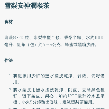
雪梨安神潤喉茶
食材
龍眼8～10粒、水梨中型半顆、香梨半顆、水約1000
毫升、紅茶（包）約4～5公克、蜂蜜或黑糖少許。
作法
將龍眼用少許的鹽水搓洗乾淨、剝殼、去籽備
用。
將水梨皮用鹽水搓洗乾淨，削皮、去除黑色種
籽，留下梨皮、梨心，加約1200毫升冷水煮滾
後，小火5分鐘熬出香味，過濾留梨茶備用。