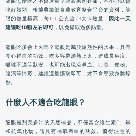
龍眼怎麼吃才不會過量？龍眼果肉香甜，不小心就會
吃好幾顆。根據農業部食農教育整合平台的
資料
，龍
眼的熱量極高，每100公克含73大卡熱量，
因此一天
建議吃10顆左右即可
，以免攝取過多熱量。
龍眼吃多會上火嗎？龍眼是屬於溫熱性的水果，具有
養心補血的功效，吃多容易燥熱上火，造成長痘痘、
喉嚨不適等狀況，也可能出現流鼻血、口臭、便秘、
腹瀉等情形，建議適量攝取即可，才不會導致身體燥
熱。
什麼人不適合吃龍眼？
龍眼是甜美多汁的天然補品，不僅富含維生素C、鐵
和抗氧化物，還具有補氣養血的功效。值得注意的