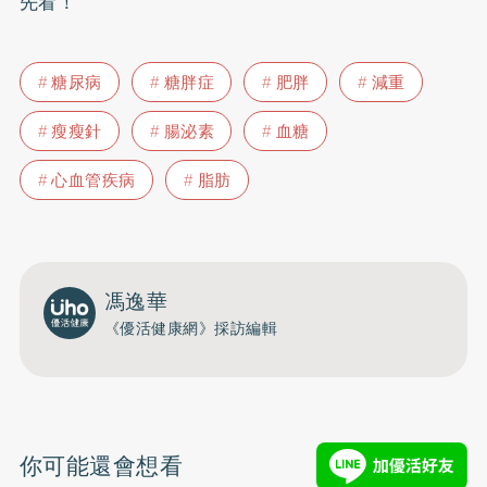
先看！
糖尿病
糖胖症
肥胖
減重
瘦瘦針
腸泌素
血糖
心血管疾病
脂肪
馮逸華
《優活健康網》採訪編輯
你可能還會想看