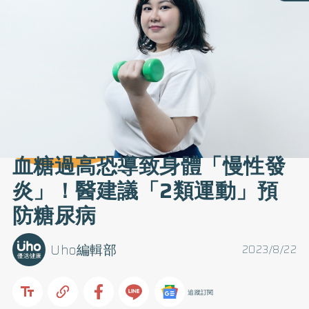
血糖過高恐導致身體「慢性發
炎」！醫建議「2類運動」預
防糖尿病
Uho編輯部
2023/8/22
追蹤訂閱