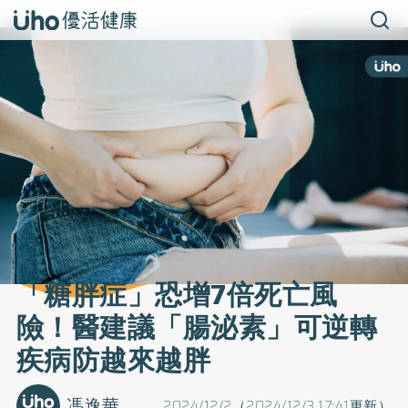
「糖胖症」恐增7倍死亡風
險！醫建議「腸泌素」可逆轉
疾病防越來越胖
馮逸華
2024/12/2（2024/12/3 17:41更新）