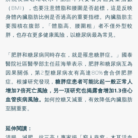
（BMI），也要注意體脂和腰圍是否超標，這是反映
身體內臟脂肪比例是否過高的重要指標。內臟脂肪主
要囤積在腹部，「體脂高、腰圍粗」者不僅外型較
胖，也存在更多健康風險，以
糖尿病
最為常見。
「
肥胖和糖尿病同時存在，就是罹患糖胖症。
」國泰
醫院社區醫學部主任莊海華表示，肥胖和糖尿病互為
因果關係，第2型糖尿病友有高達80%會合併肥胖
症。根據
研究
發現，
糖胖症患者可能比起一般正常人
增加7倍死亡風險，另一項
研究
也揭露會增加1.3倍心
血管疾病風險。
如何控糖又減重，有效降低內臟脂肪
至關重要。
延伸閱讀：
清腸、減肥、抗三高！專家揭「窮人燕窩」木耳活血