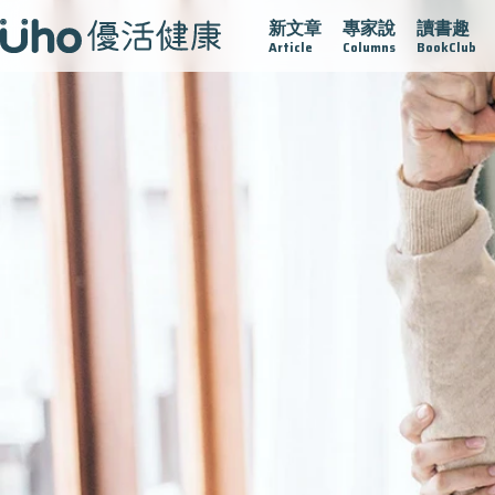
新文章
專家說
讀書趣
疫情保衛戰
再生醫學
愛的未來視
認識攝護腺肥大
Article
Columns
BookClub