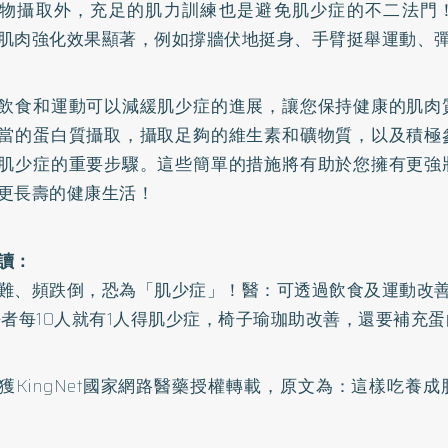
物攝取外，充足的肌力訓練也是避免肌少症的不二法門
肌肉強化效果顯著，例如撐牆伏地挺身、手臂挺舉運動、
飲食和運動可以減緩肌少症的進展，讓您保持健康的肌肉
當的蛋白質攝取，攝取足夠的維生素和礦物質，以及積極
肌少症的重要步驟。這些簡單的措施將有助於您擁有更強
更長壽的健康生活！
讀：
難、頻跌倒，恐為「肌少症」！醫：可透過飲食及運動改
長者每10人就有1人得肌少症，椅子瑜珈助改善，還要補充蛋
獲KingNet國家網路醫藥授權轉載，原文為：
這樣吃養成