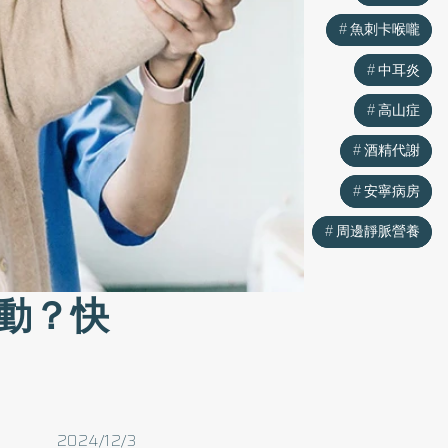
魚刺卡喉嚨
魚刺卡喉嚨
中耳炎
中耳炎
高山症
高山症
酒精代謝
酒精代謝
安寧病房
安寧病房
周邊靜脈營養
周邊靜脈營養
動？快
2024/12/3