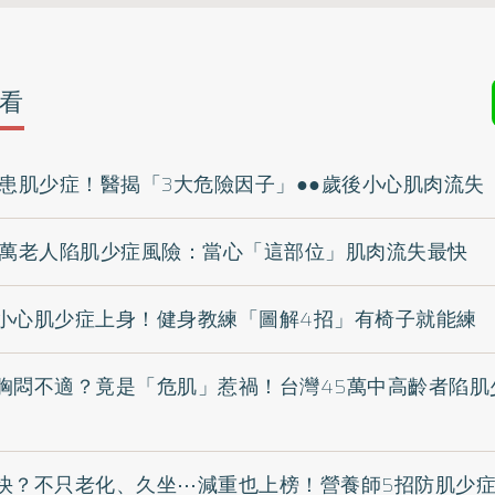
看
罹患肌少症！醫揭「3大危險因子」●●歲後小心肌肉流失
0萬老人陷肌少症風險：當心「這部位」肌肉流失最快
小心肌少症上身！健身教練「圖解4招」有椅子就能練
胸悶不適？竟是「危肌」惹禍！台灣45萬中高齡者陷肌
快？不只老化、久坐⋯減重也上榜！營養師5招防肌少