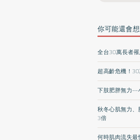
你可能還會想
全台30萬長者
超高齡危機！3
下肢肥胖無力⋯
秋冬心肌無力、
3倍
何時肌肉流失最