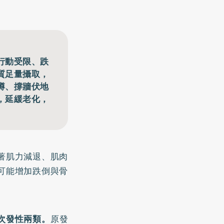
行動受限、跌
質足量攝取，
蹲、撐牆伏地
，延緩老化，
著肌力減退、肌肉
可能增加跌倒與骨
次發性兩類。
原發