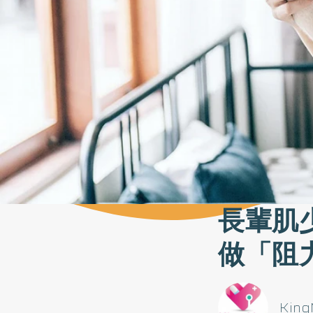
長輩肌
做「阻
Kin