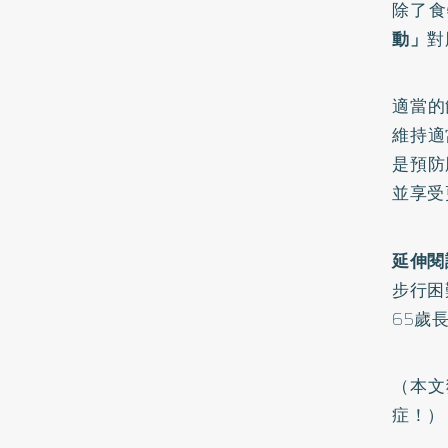
除了食
動」
對
適當的
維持適
是預防
並享受
延伸閱
步行困
65歲
（本文
症！
）