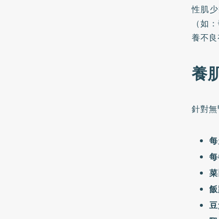
性肌少
（如：
養不良
養
針對無
每
每
菜
飯
豆