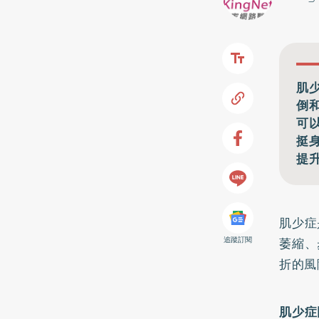
肌
倒
可
挺
提
肌少症
萎縮、
追蹤訂閱
折的風
肌少症