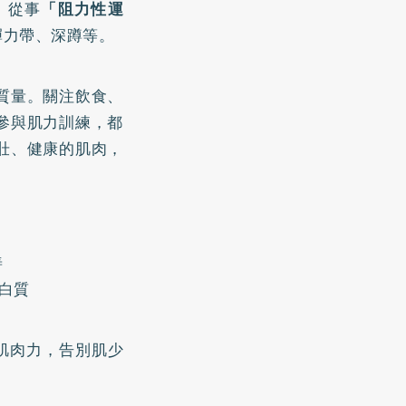
！從事
「阻力性運
彈力帶、深蹲等。
質量。關注飲食、
參與肌力訓練，都
壯、健康的肌肉，
善
白質
肌肉力，告別肌少