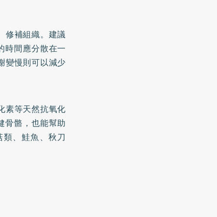
、修補組織。建議
取的時間應分散在一
謝變慢則可以減少
化素等天然抗氧化
健骨骼，也能幫助
菇類、鮭魚、秋刀