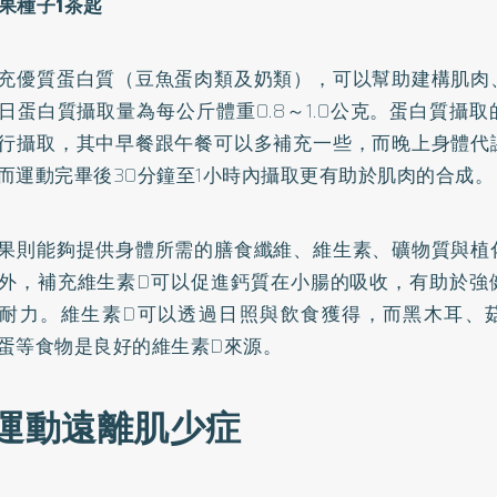
果種子1茶匙
充優質蛋白質（豆魚蛋肉類及奶類），可以幫助建構肌肉
日蛋白質攝取量為每公斤體重0.8～1.0公克。蛋白質攝
行攝取，其中早餐跟午餐可以多補充一些，而晚上身體代
而運動完畢後30分鐘至1小時內攝取更有助於肌肉的合成。
果則能夠提供身體所需的膳食纖維、維生素、礦物質與植
外，補充維生素D可以促進鈣質在小腸的吸收，有助於強
耐力。維生素D可以透過日照與飲食獲得，而黑木耳、
蛋等食物是良好的維生素D來源。
招運動遠離肌少症