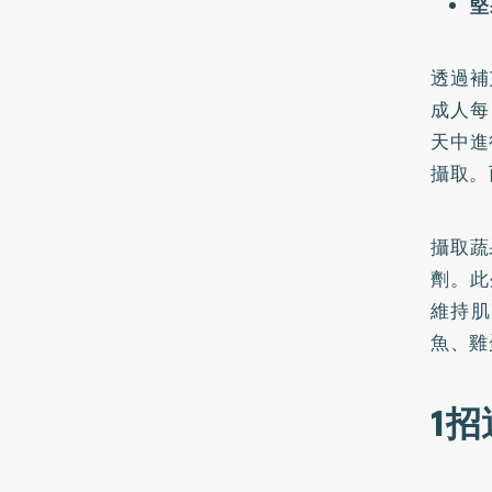
堅
透過補
成人每
天中進
攝取。
攝取蔬
劑。此
維持肌
魚、雞
1