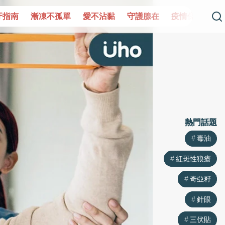
單
愛不沾黏
守護腺在
疫情保衛戰
再生醫學
愛的未
熱門話題
熱門話題
毒油
毒油
紅斑性狼瘡
紅斑性狼瘡
奇亞籽
奇亞籽
針眼
針眼
三伏貼
三伏貼