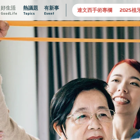
好生活
熱議題
有新事
守護骨骼健康
達文西手術專欄
2025植牙指南
漸凍不孤
GoodLife
Topics
Event