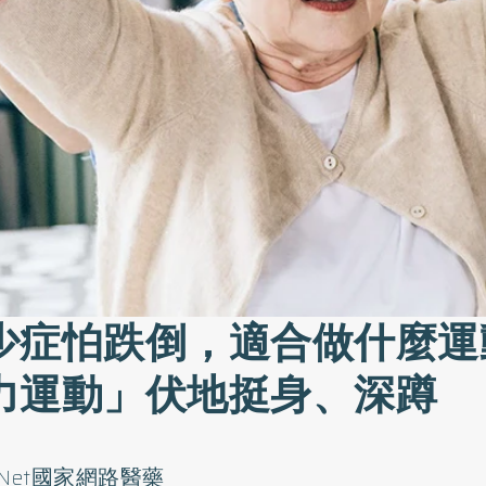
少症怕跌倒，適合做什麼運
力運動」伏地挺身、深蹲
gNet國家網路醫藥