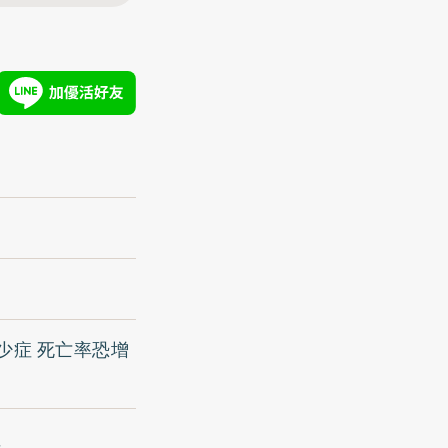
少症 死亡率恐增
症