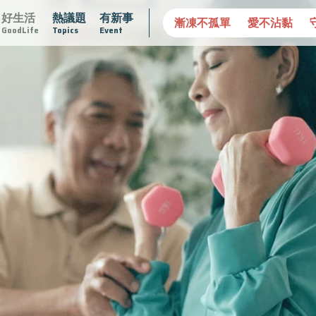
好生活
熱議題
有新事
專欄
2025植牙指南
漸凍不孤單
愛不沾黏
守護腺在
GoodLife
Topics
Event