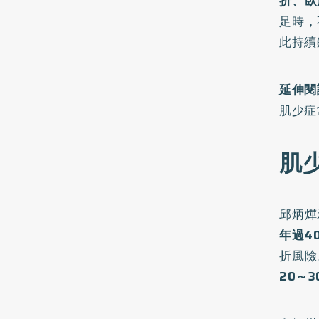
折、臥
足時，
此持續
延伸閱
肌少症
肌
邱炳燁
年過4
折風險
20～3