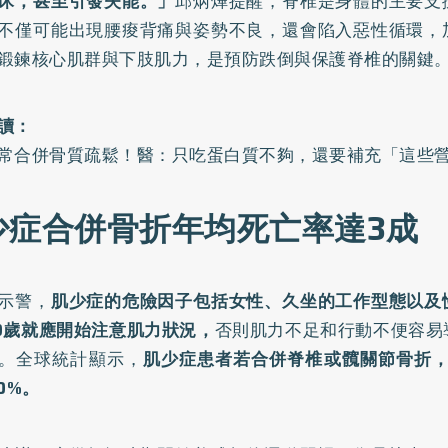
床，甚至引發失能。」
邱炳燁提醒，脊椎是身體的主要支
不僅可能出現腰痠背痛與姿勢不良，還會陷入惡性循環，
鍛鍊核心肌群與下肢肌力，是預防跌倒與保護脊椎的關鍵
讀：
常合併骨質疏鬆！醫：只吃蛋白質不夠，還要補充「這些
少症合併骨折年均死亡率達3成
示警，
肌少症的危險因子包括女性、久坐的工作型態以及
0歲就應開始注意肌力狀況，
否則肌力不足和行動不便容易
。全球統計顯示，
肌少症患者若合併脊椎或髖關節骨折，
0%。