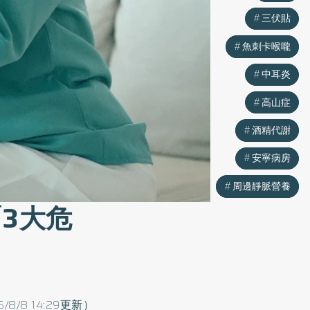
三伏貼
三伏貼
魚刺卡喉嚨
魚刺卡喉嚨
中耳炎
中耳炎
高山症
高山症
酒精代謝
酒精代謝
安寧病房
安寧病房
周邊靜脈營養
周邊靜脈營養
3大危
5/8/8 14:29更新）