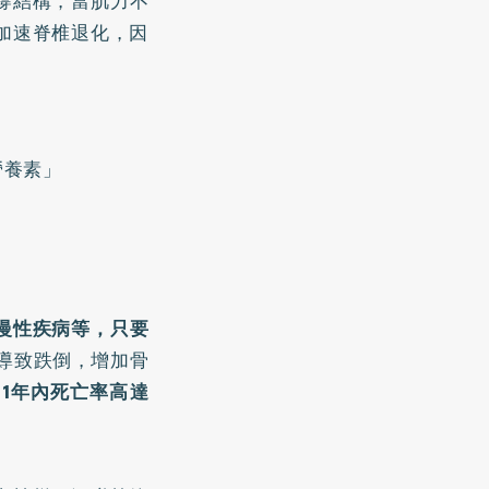
撐結構，當肌力不
加速脊椎退化，因
。
營養素」
慢性疾病等，只要
導致跌倒，增加骨
1年內死亡率高達