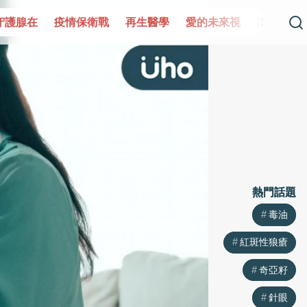
疫情保衛戰
再生醫學
愛的未來視
認識攝護腺肥大
熱門話題
熱門話題
毒油
毒油
紅斑性狼瘡
紅斑性狼瘡
奇亞籽
奇亞籽
針眼
針眼