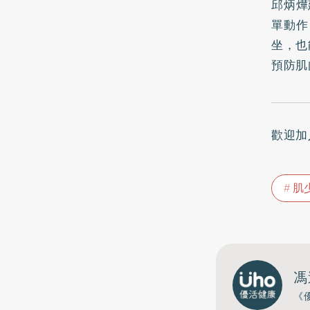
邱炳燁
單動作
坐，也
預防肌
歡迎加
肌
馮
《