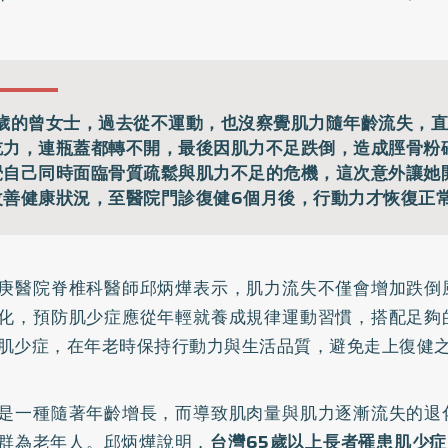
8歲的曾女士，過去從不運動，也沒察覺肌力隨年齡流失，
吃力，連瓶蓋都轉不開，最後因肌力不足跌倒，造成脛骨粉
覺自己同時面臨骨質疏鬆與肌力不足的危機，這次意外讓她
改善健康狀況，至醫院門診復健6個月後，行動力才恢復正
庚醫院脊椎科醫師邱炳燁表示，肌力流失不僅會增加跌倒
化，預防肌少症應從年輕就養成規律運動習慣，搭配足夠
肌少症，在年老時保持行動力與生活品質，避免走上復健
是一種隨著年齡增長，而導致肌肉量與肌力逐漸流失的退
群為老年人。邱炳燁說明，
台灣65歲以上長者罹患肌少症