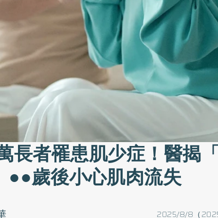
0萬長者罹患肌少症！醫揭「
」●●歲後小心肌肉流失
華
2025/8/8（202