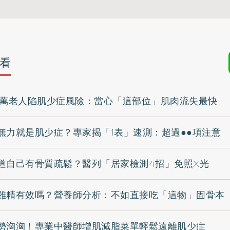
看
0萬老人陷肌少症風險：當心「這部位」肌肉流失最快
無力就是肌少症？專家揭「1表」速測：超過●●項注意
道自己有骨質疏鬆？醫列「居家檢測4招」免照X光
雞精有效嗎？營養師分析：不如直接吃「這物」固骨本
勢洶洶！專業中醫師增肌減脂菜單輕鬆遠離肌少症