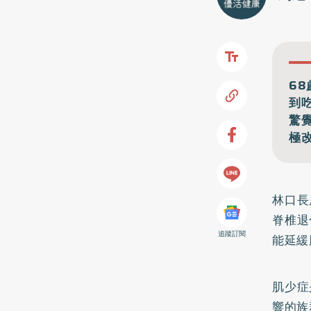
6
到
驚
極
林口長
脊椎退
追蹤訂閱
能延緩
肌少症
響的族