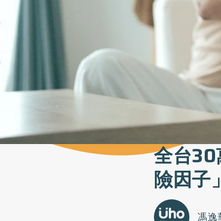
全台3
險因子
馮逸