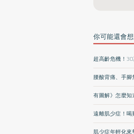
你可能還會想
超高齡危機！3
腰酸背痛、手腳
有圖解》怎麼知
遠離肌少症！喝
肌少症年輕化來