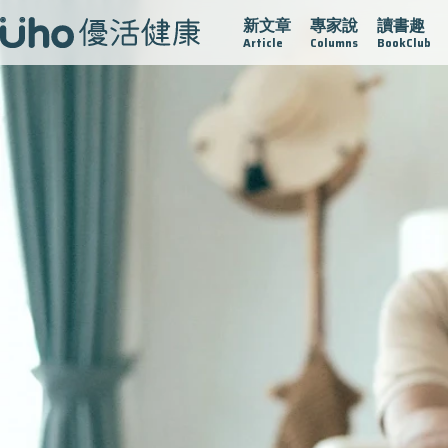
新文章
專家說
讀書趣
愛的未來視
認識攝護腺肥大
守護骨骼健康
達文西手術
Article
Columns
BookClub