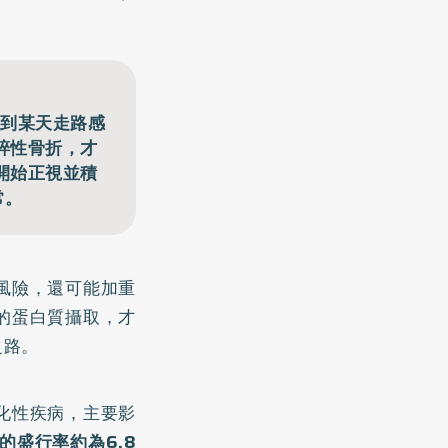
直到某天走路感
碎性骨折，才
開始正視並積
常。
風險，還可能加重
的蛋白質攝取，才
之路。
化性疾病，主要影
的盛行率約為6.8