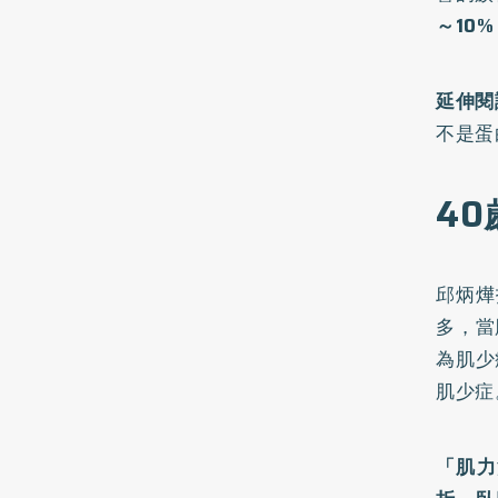
～10
延伸閱
不是蛋
4
邱炳燁
多，當
為肌少
肌少症
「肌力