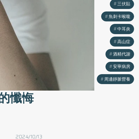
三伏貼
魚刺卡喉嚨
中耳炎
高山症
酒精代謝
安寧病房
周邊靜脈營養
的懺悔
2024/10/13