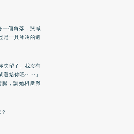
每一個角落，哭喊
經是一具冰冷的遺
你失望了。我沒有
就還給你吧⋯⋯」
劈腿，讓她相當難
講？