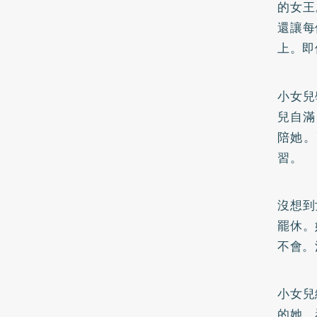
的女王
還讓每
上。即
小女兒
兒自滿
陪她。
習。
沒想到
罷休。
不會。
小女兒
的她，