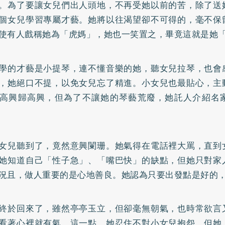
。為了要讓女兒們出人頭地，不再受她以前的苦，除了送
個女兒學習專屬才藝。她將以往渴望卻不可得的，毫不保
使有人戲稱她為「虎媽」，她也一笑置之，畢竟這就是她
學的才藝是小提琴，連不懂音樂的她，聽女兒拉琴，也會
，她絕口不提，以免女兒忘了精進。小女兒也最貼心，主
高興歸高興，但為了不讓她的琴藝荒廢，她託人介紹名
女兒聽到了，竟然意興闌珊。她氣得在電話裡大罵，直到
她知道自己「性子急」、「嘴巴快」的缺點，但她只對家
況且，做人重要的是心地善良。她認為只要出發點是好的
終於回來了，雖然亭亭玉立，但卻毫無朝氣，也時常欲言
看著心裡就有氣。這一點，她忍住不對小女兒抱怨。但她