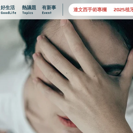
好生活
熱議題
有新事
守護骨骼健康
達文西手術專欄
2025植牙指南
漸凍不孤
GoodLife
Topics
Event