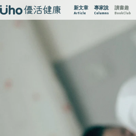
新文章
專家說
讀書趣
疫情保衛戰
再生醫學
愛的未來視
認識攝護腺肥大
Article
Columns
BookClub