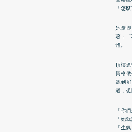
「怎麼
她隨即
著：「
體。
頂樓遺
資格做
聽到消
過，想
「你們
「她就
「生氣