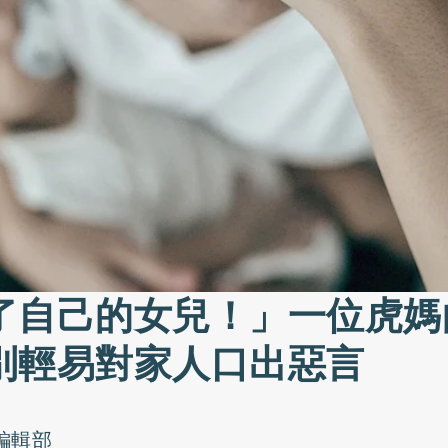
了自己的女兒！」一位虎媽
別輕易對家人口出惡言
o編輯部