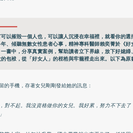
言可以摧毀一個人也，可以讓人沉浸在幸福裡，就看你的選
多年、傾聽無數女性患者心事，精神專科醫師賴奕菁於《好
》一書中，分享真實案例，幫助讀者立下界線，放下好媳婦
太的包袱，從「好女人」的桎梏與牢籠裡走出來。以下為原
留的手機，存著女兒剛剛發給她的訊息：
，對不起。我沒資格做你的女兒。我好累，努力不下去了
」