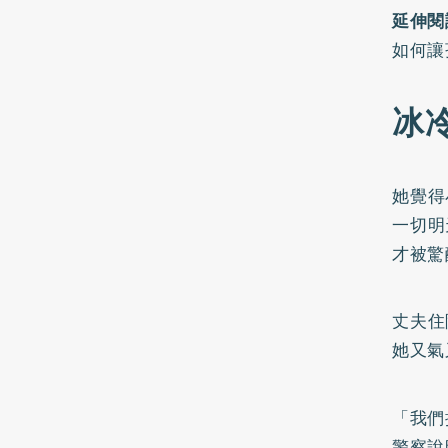
延伸閱
如何讓
冰
她覺得
一切明
才被驚
丈夫住
她又氣
「我們
警察說