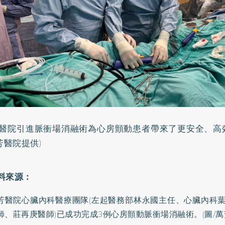
醫院引進脈衝場消融術為心房顫動患者帶來了更安全、高
芳醫院提供)
芳醫院心臟內科醫療團隊(左起醫務部林永國主任、心臟內科
師、莊再庚醫師)已成功完成3例心房顫動脈衝場消融術。(圖/萬