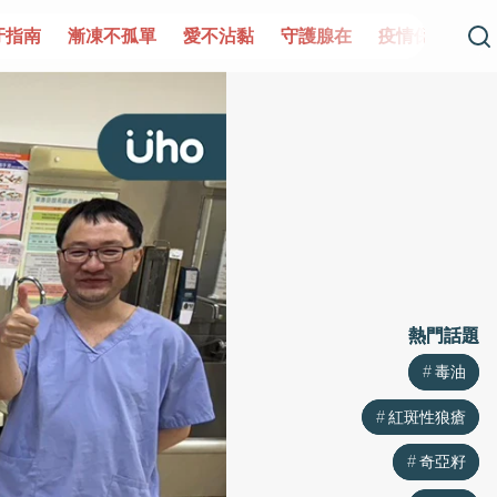
單
愛不沾黏
守護腺在
疫情保衛戰
再生醫學
愛的未
熱門話題
熱門話題
毒油
毒油
紅斑性狼瘡
紅斑性狼瘡
奇亞籽
奇亞籽