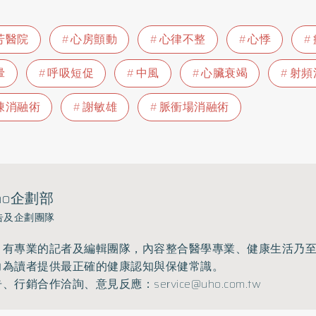
芳醫院
心房顫動
心律不整
心悸
暈
呼吸短促
中風
心臟衰竭
射頻
凍消融術
謝敏雄
脈衝場消融術
ho企劃部
告及企劃團隊
》有專業的記者及編輯團隊，內容整合醫學專業、健康生活乃
力為讀者提供最正確的健康認知與保健常識。
告、行銷合作洽詢、意見反應：
service@uho.com.tw