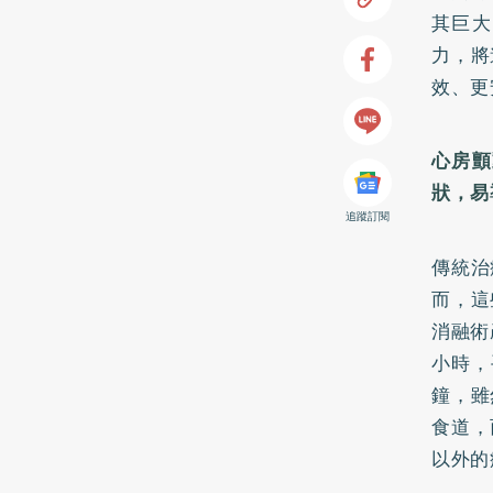
其巨大
力，將
效、更
心房顫
狀，易
追蹤訂閱
傳統治
而，這
消融術
小時，
鐘，雖
食道，
以外的