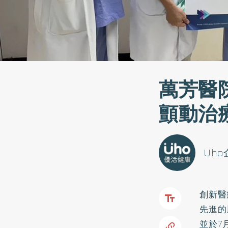
萬芳醫
顫動治
Uh
創新醫
先進的
並於7