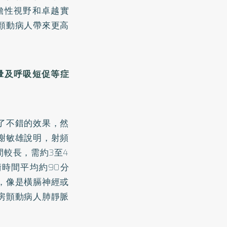
瞻性視野和卓越實
顫動病人帶來更高
暈及呼吸短促等症
了不錯的效果，然
謝敏雄說明，射頻
較長，需約3至4
時間平均約90分
，像是橫膈神經或
房顫動病人肺靜脈