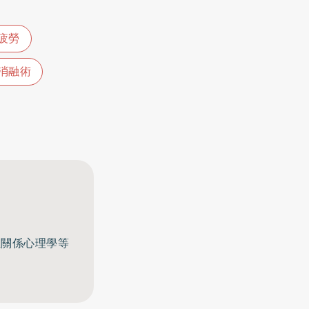
疲勞
消融術
至關係心理學等