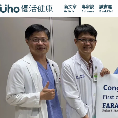
新文章
專家說
讀書趣
疫情保衛戰
再生醫學
愛的未來視
認識攝護腺肥大
Article
Columns
BookClub