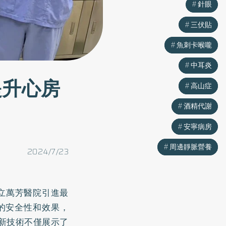
針眼
針眼
三伏貼
三伏貼
魚刺卡喉嚨
魚刺卡喉嚨
中耳炎
中耳炎
提升心房
高山症
高山症
酒精代謝
酒精代謝
安寧病房
安寧病房
周邊靜脈營養
周邊靜脈營養
2024/7/23
立萬芳醫院引進最
的安全性和效果，
一新技術不僅展示了