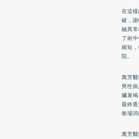
在這樣
破，謝
融異常
了術中
縮短，
院。
萬芳醫
男性病
臟衰竭
最終選
衝場消
萬芳醫