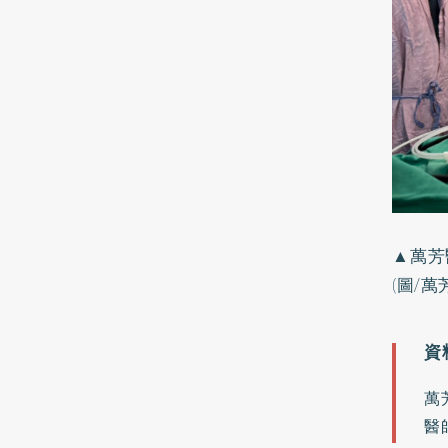
▲萬芳
(圖/萬
萬
醫