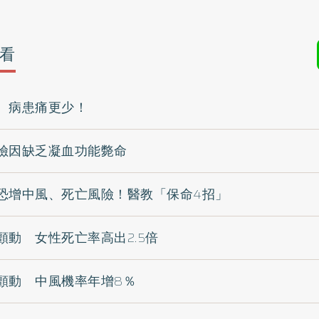
看
 病患痛更少！
險因缺乏凝血功能斃命
恐增中風、死亡風險！醫教「保命4招」
顫動 女性死亡率高出2.5倍
顫動 中風機率年增8％