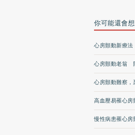
你可能還會想
心房顫動新療法
心房顫動老翁 
心房顫動難察，
高血壓易罹心房
慢性病患罹心房