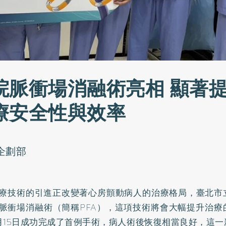
院脈衝場消融術亮相 顯著
療安全性與效率
o企劃部
療技術的引進正改變著心房顫動病人的治療格局，臺北市
脈衝場消融術（簡稱PFA），這項技術將會大幅提升治療
月15日成功完成了首例手術，病人術後恢復相當良好，這