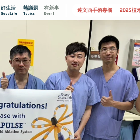
好生活
熱議題
有新事
守護骨骼健康
達文西手術專欄
2025植牙指南
漸凍不孤
GoodLife
Topics
Event