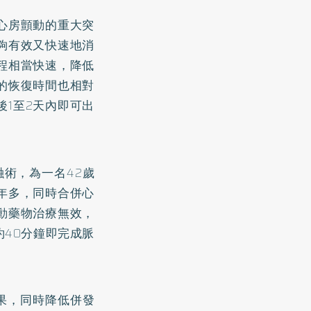
心房顫動的重大突
夠有效又快速地消
程相當快速，降低
的恢復時間也相對
1至2天內即可出
融術，為一名42歲
年多，同時合併心
動藥物治療無效，
40分鐘即完成脈
果，同時降低併發