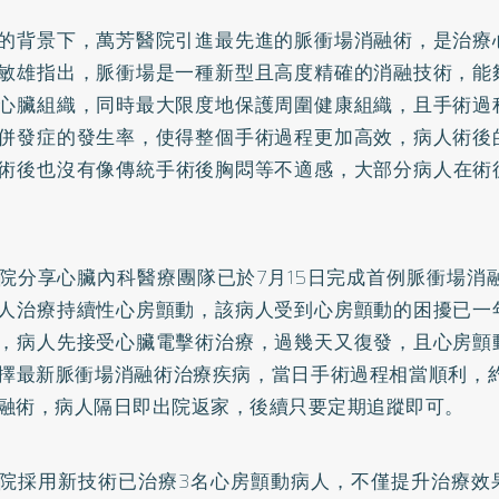
的背景下，萬芳醫院引進最先進的脈衝場消融術，是治療
敏雄指出，脈衝場是一種新型且高度精確的消融技術，能
心臟組織，同時最大限度地保護周圍健康組織，且手術過
併發症的發生率，使得整個手術過程更加高效，病人術後
術後也沒有像傳統手術後胸悶等不適感，大部分病人在術後
院分享心臟內科醫療團隊已於7月15日完成首例脈衝場消
人治療持續性心房顫動，該病人受到心房顫動的困擾已一
，病人先接受心臟電擊術治療，過幾天又復發，且心房顫
擇最新脈衝場消融術治療疾病，當日手術過程相當順利，約
融術，病人隔日即出院返家，後續只要定期追蹤即可。
院採用新技術已治療3名心房顫動病人，不僅提升治療效