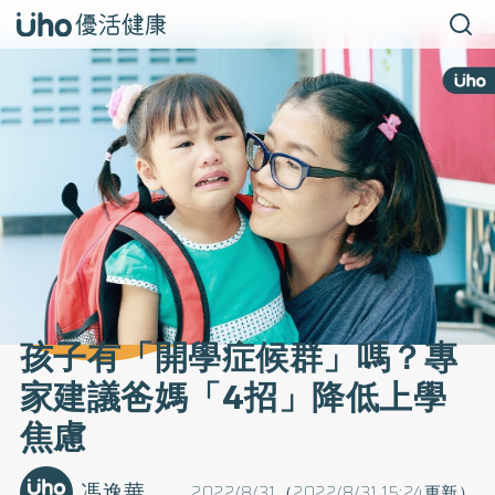
孩子有「開學症候群」嗎？專
家建議爸媽「4招」降低上學
焦慮
馮逸華
2022/8/31（2022/8/31 15:24更新）