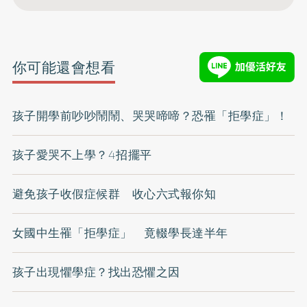
你可能還會想看
孩子開學前吵吵鬧鬧、哭哭啼啼？恐罹「拒學症」！
孩子愛哭不上學？4招擺平
避免孩子收假症候群 收心六式報你知
女國中生罹「拒學症」 竟輟學長達半年
孩子出現懼學症？找出恐懼之因