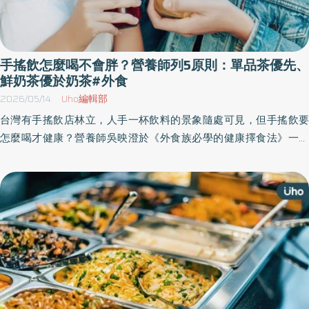
手搖飲怎麼喝不會胖？營養師列5原則：單品茶優先、
鮮奶茶優於奶茶#外食
2026/05/14
Uho編輯部
台灣有手搖飲店林立，人手一杯飲料的景象隨處可見，但手搖飲要
怎麼喝才健康？營養師吳映澄於《外食族必學的健康擇食法》一書
中，分享「10大外食技巧＋13個飲食攻略」，分析烹調方式、食材
挑選與營養補充，並且提供具體的建議與搭配範例，就算吃外食也
能健康無負擔。以下為原書摘文：